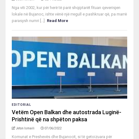
Nga viti 2002, kur për herë të parë shqiptarët fituan qeverisjen
lokale në Bujanoc, ishte vënë një rregull e pashkruar që, pa marrë
parasysh numri [...]
Read More
EDITORIAL
Vetëm Open Balkan dhe autostrada Luginë-
Prishtinë që na shpëton paksa
Jeton Ismaili
07/06/2022
Komunat e Preshevës dhe Bujanocit, si të getoizuara për