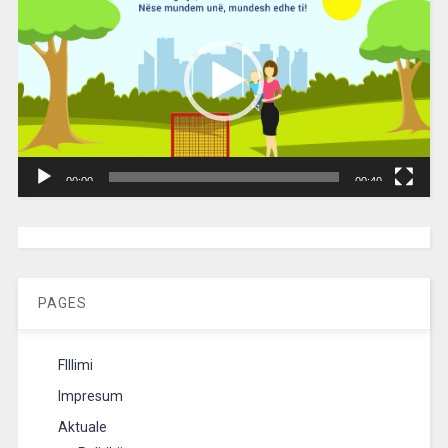
00:00
00:40
[wpc-weather id=”2189″ /]
PAGES
FIllimi
Impresum
Aktuale