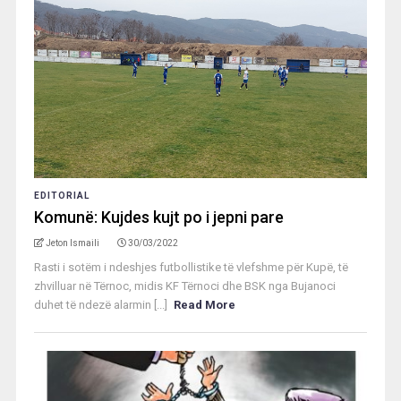
EDITORIAL
Komunë: Kujdes kujt po i jepni pare
Jeton Ismaili
30/03/2022
Rasti i sotëm i ndeshjes futbollistike të vlefshme për Kupë, të
zhvilluar në Tërnoc, midis KF Tërnoci dhe BSK nga Bujanoci
duhet të ndezë alarmin [...]
Read More