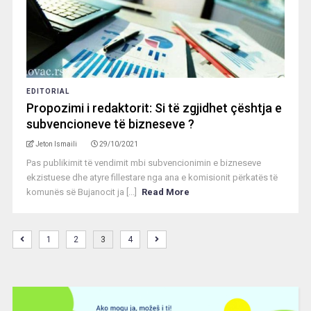
EDITORIAL
Propozimi i redaktorit: Si të zgjidhet çështja e
subvencioneve të bizneseve ?
Jeton Ismaili
29/10/2021
Pas publikimit të vendimit mbi subvencionimin e bizneseve
ekzistuese dhe atyre fillestare nga ana e komisionit përkatës të
komunës së Bujanocit ja [...]
Read More
1
2
3
4
Video
Player