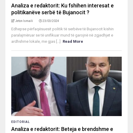
Analiza e redaktorit: Ku fshihen interesat e
politikanëve serbë të Bujanocit ?
Jeton Ismaili
23/03/2024
Edhepse përfaqësuesit politik të serbëve të Bujanocit kishin
paralajmëruar se të unifikuar mund të garojnë në zgjedhjet e
ardhshme lokale, me gjas [...]
Read More
EDITORIAL
Analiza e redaktorit: Beteja e brendshme e