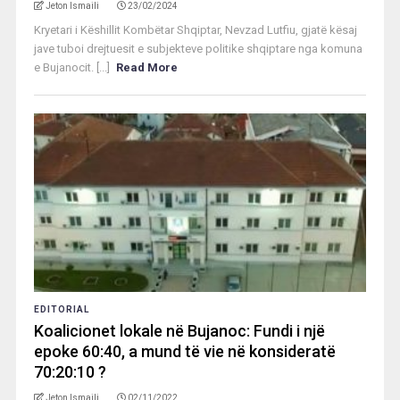
Jeton Ismaili
23/02/2024
Kryetari i Këshillit Kombëtar Shqiptar, Nevzad Lutfiu, gjatë kësaj
jave tuboi drejtuesit e subjekteve politike shqiptare nga komuna
e Bujanocit. [...]
Read More
EDITORIAL
Koalicionet lokale në Bujanoc: Fundi i një
epoke 60:40, a mund të vie në konsideratë
70:20:10 ?
Jeton Ismaili
02/11/2022