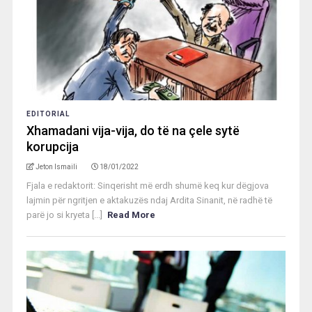
EDITORIAL
Xhamadani vija-vija, do të na çele sytë
korupcija
Jeton Ismaili
18/01/2022
Fjala e redaktorit: Sinqerisht më erdh shumë keq kur dëgjova
lajmin për ngritjen e aktakuzës ndaj Ardita Sinanit, në radhë të
parë jo si kryeta [...]
Read More