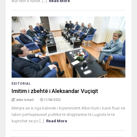
ikur vitin e fundit. [...]
Read More
EDITORIAL
Imitim i zbehtë i Aleksandar Vuçiqit
Jeton Ismaili
11/04/2022
Mënyra se si nga kabineti i kryeministrit Albin Kurti i kanë ftuar në
takim përfaqësuesit politikë të shqiptarëve të Luginës le të
kuptohet se po [...]
Read More