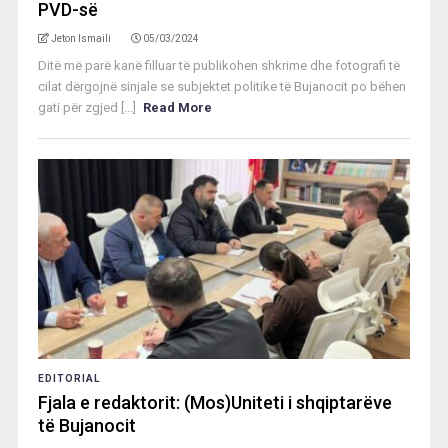
PVD-së
Jeton Ismaili
05/03/2024
Ditë më parë kanë filluar të publikohen shkrime dhe fotografi të
cilat dërgojnë sinjale se subjektet politike të Bujanocit po bëhen
gati për zgjed [...]
Read More
EDITORIAL
Fjala e redaktorit: (Mos)Uniteti i shqiptarëve
të Bujanocit