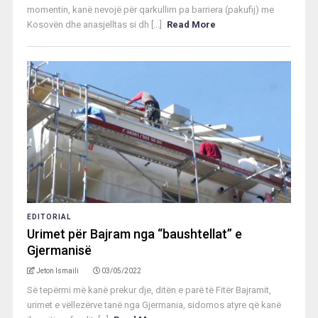
momentin, kanë nevojë për qarkullim pa barriera (pakufij) me
Kosovën dhe anasjelltas si dh [...]
Read More
EDITORIAL
Urimet për Bajram nga “baushtellat” e
Gjermanisë
Jeton Ismaili
03/05/2022
Së tepërmi më kanë prekur dje, ditën e parë të Fitër Bajramit,
urimet e vëllezërve tanë nga Gjermania, sidomos atyre që kanë