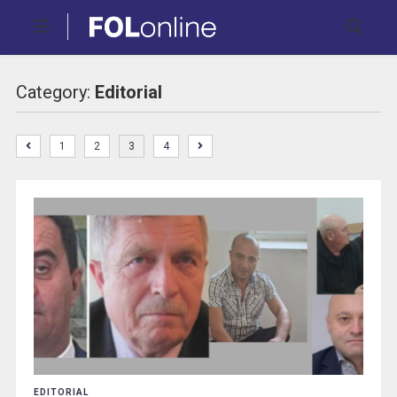
Category:
Editorial
1
2
3
4
EDITORIAL