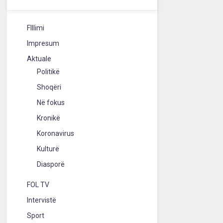
FIllimi
Impresum
Aktuale
Politikë
Shoqëri
Në fokus
Kronikë
Koronavirus
Kulturë
Diasporë
FOL TV
Intervistë
Sport