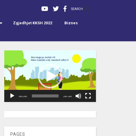
SEARCH
Zgjedhjet KKSH 2022
Biznes
Video
Player
00:00
00:40
[wpc-weather id=”2189″ /]
PAGES