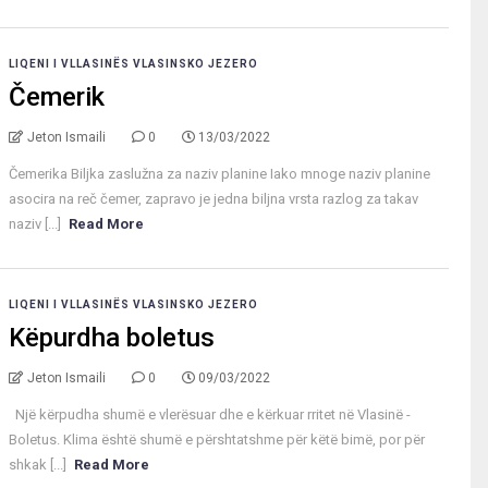
LIQENI I VLLASINËS VLASINSKO JEZERO
Čemerik
Jeton Ismaili
0
13/03/2022
Čemerika Biljka zaslužna za naziv planine Iako mnoge naziv planine
asocira na reč čemer, zapravo je jedna biljna vrsta razlog za takav
naziv [...]
Read More
LIQENI I VLLASINËS VLASINSKO JEZERO
Këpurdha boletus
Jeton Ismaili
0
09/03/2022
Një kërpudha shumë e vlerësuar dhe e kërkuar rritet në Vlasinë -
Boletus. Klima është shumë e përshtatshme për këtë bimë, por për
shkak [...]
Read More