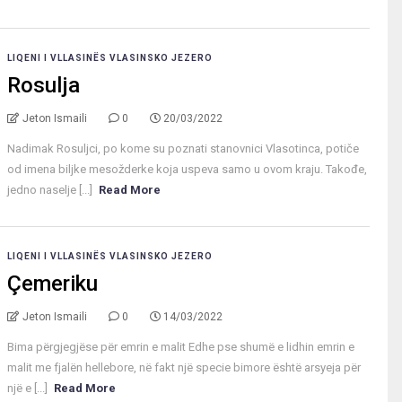
LIQENI I VLLASINËS VLASINSKO JEZERO
Rosulja
Jeton Ismaili
0
20/03/2022
Nadimak Rosuljci, po kome su poznati stanovnici Vlasotinca, potiče
od imena biljke mesožderke koja uspeva samo u ovom kraju. Takođe,
jedno naselje [...]
Read More
LIQENI I VLLASINËS VLASINSKO JEZERO
Çemeriku
Jeton Ismaili
0
14/03/2022
Bima përgjegjëse për emrin e malit Edhe pse shumë e lidhin emrin e
malit me fjalën hellebore, në fakt një specie bimore është arsyeja për
një e [...]
Read More