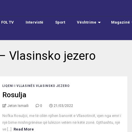
FOL TV
Intervistë
Sport
Vështrime
Magazinë
 – Vlasinsko jezero
LIQENI I VLLASINËS VLASINSKO JEZERO
Rosulja
Jeton Ismaili
0
21/03/2022
Nofka Rosuljci, me të cilën njihen banorët e Vllasotincit, vjen nga emri i
një bime mishngrënëse që lulëzon vetëm në këtë zonë. Gjithashtu, një
ve [...]
Read More