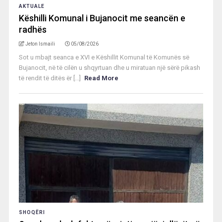
AKTUALE
Këshilli Komunal i Bujanocit me seancën e
radhës
Jeton Ismaili
05/08/2026
Sot u mbajt seanca e XVI e Këshillit Komunal të Komunës së
Bujanocit, në të cilën u shqyrtuan dhe u miratuan një sërë pikash
të rendit të ditës ër [...]
Read More
SHOQËRI