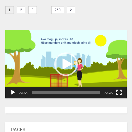
…
1
2
3
260
Video
Player
00:00
00:40
[wpc-weather id=”2189″ /]
PAGES