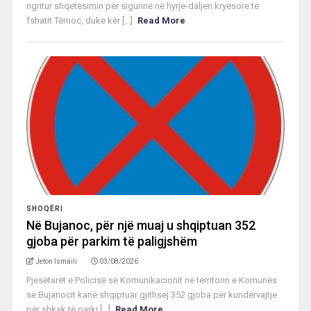
ngritur shqetësimin për sigurinë në hyrje-daljen kryesore të
fshatit Tërnoc, duke kër [...]
Read More
SHOQËRI
Në Bujanoc, për një muaj u shqiptuan 352
gjoba për parkim të paligjshëm
Jeton Ismaili
03/08/2026
Pjesëtarët e Policisë së Komunikacionit në territorin e Komunës
së Bujanocit kanë shqiptuar gjithsej 352 gjoba për kundërvajtje
për shkak të parki [...]
Read More