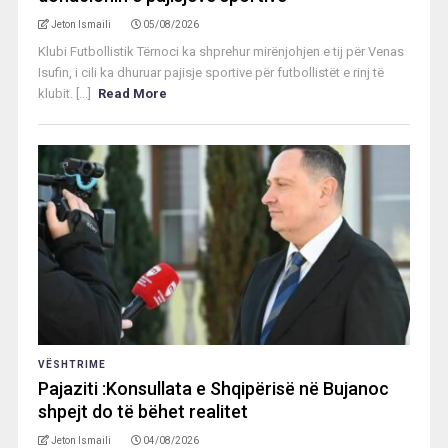
Jeton Ismaili
05/08/2026
Klubi Futbollistik Tërnoci ka shprehur mirënjohjen e tij për Venas
Isufin, i cili ka dhuruar pajisje sportive për futbollistët e rinj të
klubit. [...]
Read More
VËSHTRIME
Pajaziti :Konsullata e Shqipërisë në Bujanoc
shpejt do të bëhet realitet
Jeton Ismaili
04/08/2026