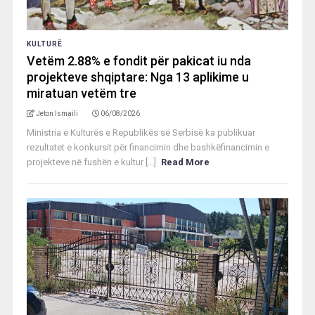
KULTURË
Vetëm 2.88% e fondit për pakicat iu nda
projekteve shqiptare: Nga 13 aplikime u
miratuan vetëm tre
Jeton Ismaili
06/08/2026
Ministria e Kulturës e Republikës së Serbisë ka publikuar
rezultatet e konkursit për financimin dhe bashkëfinancimin e
projekteve në fushën e kultur [...]
Read More