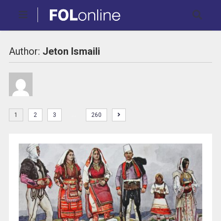
Author:
Jeton Ismaili
…
1
2
3
260