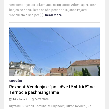
Vështrim i kryetarit të komunës së Bujanocit Arbër Pajaziti rreth
hapjes së Konsullatës së Shqipërisë në Bujanoc Pajaziti
:Konsullata e Shqipër [...]
Read More
SHOQËRI
Rexhepi: Vendosja e “policëve të shtrirë” në
Tërnoc e pashmangshme
Jeton Ismaili
04/08/2026
Kryetari i Kuvendit Komunal të Bujanocit, Driton Rexhepi, ka