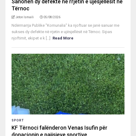
Sanohen dy defekte në rrjetin e ujësjellësit në
Tërnoc
Jeton Ismaili
05/08/2026
Ndërmarrja Publike "Komunalia" ka njoftuar se janë sanuar me
sukses dy defekte në rrjetin e ujësjellësit në Tërnoc. Sipas
njoftimit, ekipet e k [...]
Read More
SPORT
KF Tërnoci falënderon Venas Isufin për
donacionin e pajisjeve sportive