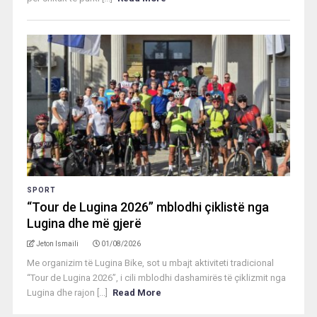
SPORT
“Tour de Lugina 2026” mblodhi çiklistë nga
Lugina dhe më gjerë
Jeton Ismaili
01/08/2026
Me organizim të Lugina Bike, sot u mbajt aktiviteti tradicional
“Tour de Lugina 2026”, i cili mblodhi dashamirës të çiklizmit nga
Lugina dhe rajon [...]
Read More