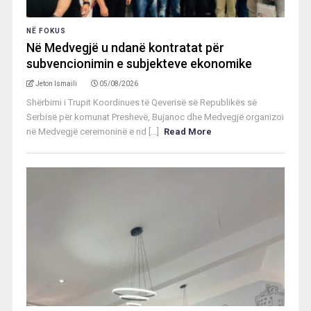
NË FOKUS
Në Medvegjë u ndanë kontratat për
subvencionimin e subjekteve ekonomike
Jeton Ismaili
05/08/2026
Shërbimi i Trupit Koordinues të Qeverisë së Republikës së
Serbisë për komunat Preshevë, Bujanoc dhe Medvegjë organizoi
në Medvegjë ceremoninë e nd [...]
Read More