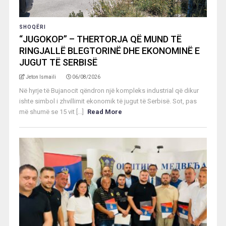
SHOQËRI
“JUGOKOP” – THERTORJA QË MUND TË
RINGJALLË BLEGTORINË DHE EKONOMINË E
JUGUT TË SERBISË
Jeton Ismaili
06/08/2026
Në hyrje të Bujanocit qëndron një kompleks industrial që dikur
ishte simbol i zhvillimit ekonomik të jugut të Serbisë. Sot, pas
më shumë se 15 vit [...]
Read More