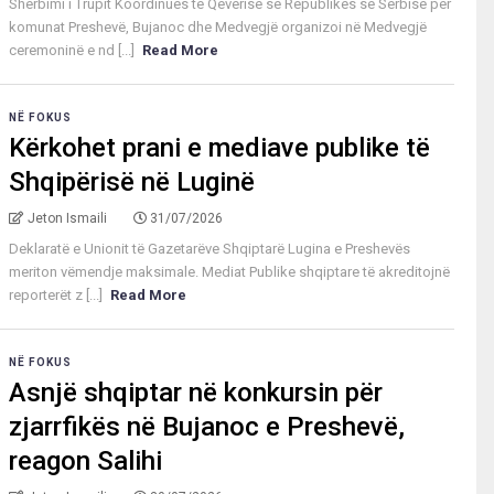
Shërbimi i Trupit Koordinues të Qeverisë së Republikës së Serbisë për
komunat Preshevë, Bujanoc dhe Medvegjë organizoi në Medvegjë
ceremoninë e nd [...]
Read More
NË FOKUS
Kërkohet prani e mediave publike të
Shqipërisë në Luginë
Jeton Ismaili
31/07/2026
Deklaratë e Unionit të Gazetarëve Shqiptarë Lugina e Preshevës
meriton vëmendje maksimale. Mediat Publike shqiptare të akreditojnë
reporterët z [...]
Read More
NË FOKUS
Asnjë shqiptar në konkursin për
zjarrfikës në Bujanoc e Preshevë,
reagon Salihi