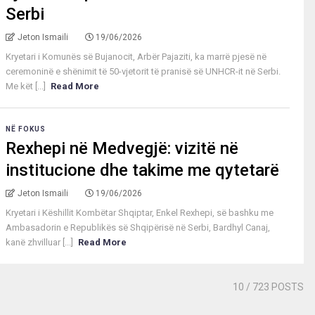
Serbi
Jeton Ismaili
19/06/2026
Kryetari i Komunës së Bujanocit, Arbër Pajaziti, ka marrë pjesë në
ceremoninë e shënimit të 50-vjetorit të pranisë së UNHCR-it në Serbi.
Me kët [...]
Read More
NË FOKUS
Rexhepi në Medvegjë: vizitë në
institucione dhe takime me qytetarë
Jeton Ismaili
19/06/2026
Kryetari i Këshillit Kombëtar Shqiptar, Enkel Rexhepi, së bashku me
Ambasadorin e Republikës së Shqipërisë në Serbi, Bardhyl Canaj,
kanë zhvilluar [...]
Read More
10
/ 723 POSTS