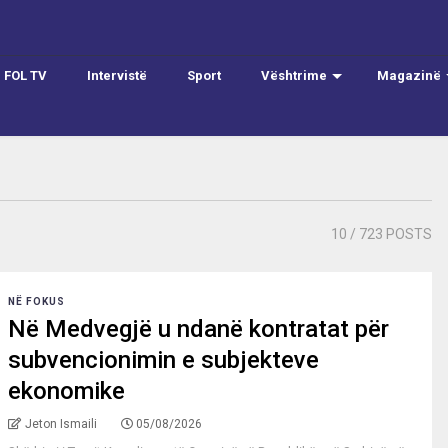
FOL TV
Intervistë
Sport
Vështrime
Magazinë
10
/ 723 POSTS
NË FOKUS
Në Medvegjë u ndanë kontratat për
subvencionimin e subjekteve
ekonomike
Jeton Ismaili
05/08/2026