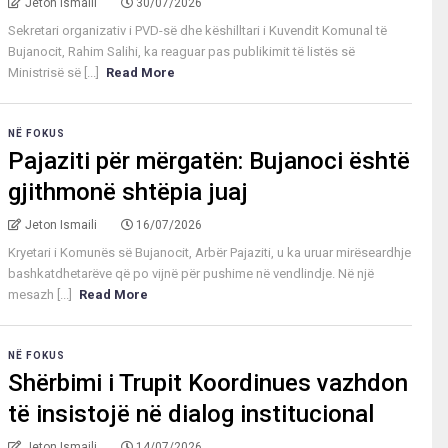
Jeton Ismaili
30/07/2026
Sekretari organizativ i PVD-së dhe këshilltari i Kuvendit Komunal të
Bujanocit, Rahim Salihi, ka reaguar pas publikimit të listës së
Ministrisë së [...]
Read More
NË FOKUS
Pajaziti për mërgatën: Bujanoci është
gjithmonë shtëpia juaj
Jeton Ismaili
16/07/2026
Kryetari i Komunës së Bujanocit, Arbër Pajaziti, u ka uruar mirëseardhje
bashkatdhetarëve që po vijnë për pushime në vendlindje. Në një
mesazh [...]
Read More
NË FOKUS
Shërbimi i Trupit Koordinues vazhdon
të insistojë në dialog institucional
Jeton Ismaili
14/07/2026