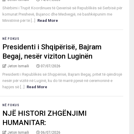
Shërbimi i Trupit Koordinues të Qeverisë së Republikës së Serbisë për
komunat Preshevë, Bujanoc dhe Medvegjë, në bashkëpunim me
Ministrinë për të [...]
Read More
NË FOKUS
Presidenti i Shqipërisë, Bajram
Begaj, nesër viziton Luginën
Jeton Ismaili
07/07/2026
Presidenti i Republikës së Shqipërisë, Bajram Begaj, pritet të qëndrojë
nesër për vizitë në Luginë, ku do të marrë pjesë në ceremoninë e
hapjes së [...]
Read More
NË FOKUS
NJË HISTORI ZHGËNJIMI
HUMANITAR:
Jeton Ismaili
06/07/2026