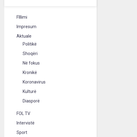
FIllimi
Impresum
Aktuale
Politikë
Shoqëri
Në fokus
Kronikë
Koronavirus
Kulturë
Diasporë
FOL TV
Intervistë
Sport