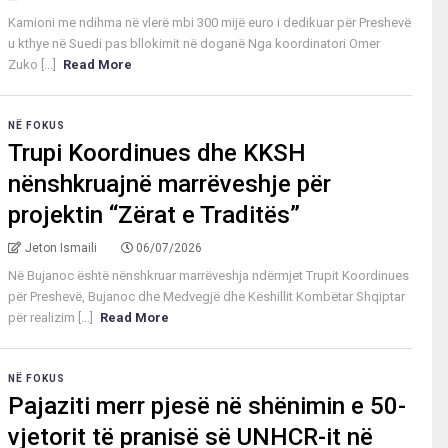
Kamioni me ndihma në vlerë mbi 300 mijë euro i dedikuar për Preshevë
u kthye në Suedi pas bllokimit në doganë Nga koordinatori Omer
Zuko [...]
Read More
NË FOKUS
Trupi Koordinues dhe KKSH
nënshkruajnë marrëveshje për
projektin “Zërat e Traditës”
Jeton Ismaili
06/07/2026
Në Bujanoc është nënshkruar marrëveshja ndërmjet Trupit Koordinues
për Preshevë, Bujanoc dhe Medvegjë dhe Këshillit Kombëtar Shqiptar
për realizim [...]
Read More
NË FOKUS
Pajaziti merr pjesë në shënimin e 50-
vjetorit të pranisë së UNHCR-it në