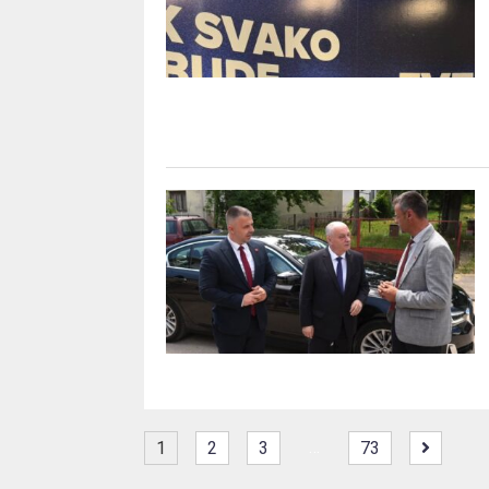
…
1
2
3
73