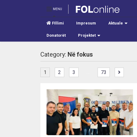
MENU
FIllimi
Impresum
Aktuale
Donatorët
Projektet
Category:
Në fokus
…
1
2
3
73