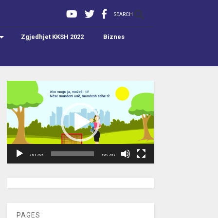
SEARCH
Zgjedhjet KKSH 2022
Biznes
Video
Player
00:00
00:40
[wpc-weather id=”2189″ /]
PAGES