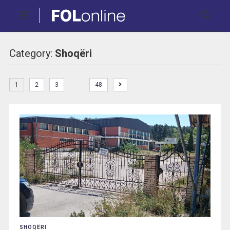
Category:
Shoqëri
…
1
2
3
48
SHOQËRI