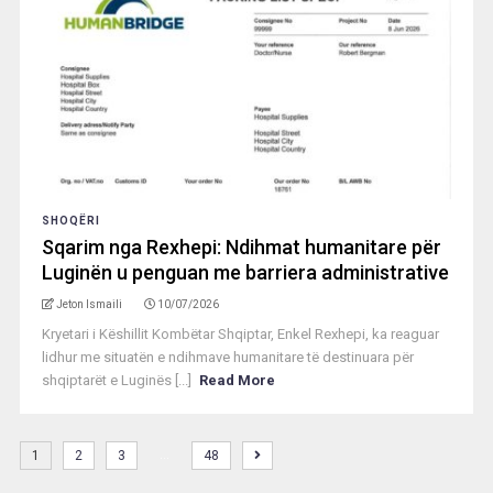
SHOQËRI
Sqarim nga Rexhepi: Ndihmat humanitare për
Luginën u penguan me barriera administrative
Jeton Ismaili
10/07/2026
Kryetari i Këshillit Kombëtar Shqiptar, Enkel Rexhepi, ka reaguar
lidhur me situatën e ndihmave humanitare të destinuara për
shqiptarët e Luginës [...]
Read More
…
1
2
3
48