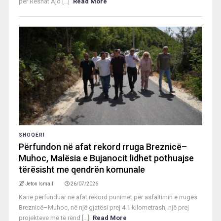
për Reshat Ajd [...]
Read More
SHOQËRI
Përfundon në afat rekord rruga Breznicë–
Muhoc, Malësia e Bujanocit lidhet pothuajse
tërësisht me qendrën komunale
Jeton Ismaili
26/07/2026
Kanë përfunduar në afat rekord punimet për asfaltimin e rrugës
Breznicë–Muhoc, në një gjatësi prej 4.1 kilometrash, një prej
projekteve më të rënd [...]
Read More