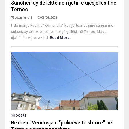
Sanohen dy defekte në rrjetin e ujësjellësit në
Tërnoc
Jeton Ismaili
05/08/2026
Ndërmarrja Publike "Komunalia" ka njoftuar se janë sanuar me
sukses dy defekte në rrjetin e ujësjellësit në Tërnoc. Sipas
njoftimit, ekipet e k [...]
Read More
SHOQËRI
Rexhepi: Vendosja e “policëve të shtrirë” në