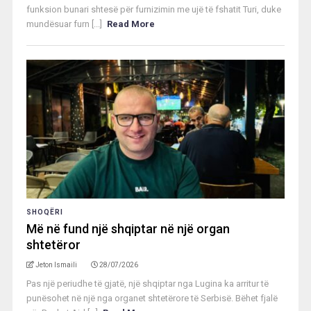
funksion bunari shtesë për furnizimin me ujë të fshatit Turi, duke
mundësuar furn [...]
Read More
SHOQËRI
Më në fund një shqiptar në një organ
shtetëror
Jeton Ismaili
28/07/2026
Pas një periudhe të gjatë, një shqiptar nga Lugina ka arritur të
punësohet në një nga organet shtetërore të Serbisë. Bëhet fjalë