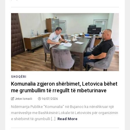
SHOQËRI
Komunalia zgjeron shërbimet, Letovica bëhet
me grumbullim të rregullt të mbeturinave
Jeton Ismaili
16/07/2026
Ndërmarrja Publike "Komunalia" në Bujanoc ka nënshkruar një
marrëveshje me Bashkësinë Lokale të Letovicës për organizimin
e shërbimit të grumbulli [...]
Read More