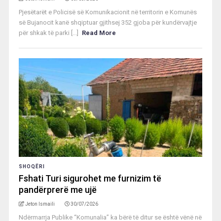
Pjesëtarët e Policisë së Komunikacionit në territorin e Komunës
së Bujanocit kanë shqiptuar gjithsej 352 gjoba për kundërvajtje
për shkak të parki [...]
Read More
SHOQËRI
Fshati Turi sigurohet me furnizim të
pandërprerë me ujë
Jeton Ismaili
30/07/2026
Ndërmarrja Publike “Komunalia” ka bërë të ditur se është vënë në