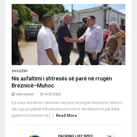
SHOQËRI
Nis asfaltimi i shtresës së parë në rrugën
Breznicë–Muhoc
Jeton Ismaili
14/07/2026
Ka nisur asfaltimi i shtresës së parë në rrugën Breznicë–Muhoc,
një nga projektet infrastrukturore më të rëndësishme për këtë
pjesë të komunës së [...]
Read More