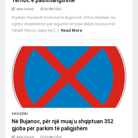
Tërnoc e pashmangshme
Jeton Ismaili
04/08/2026
Kryetari i Kuvendit Komunal të Bujanocit, Driton Rexhepi, ka
ngritur shqetësimin për sigurinë në hyrje-daljen kryesore të
fshatit Tërnoc, duke kër [...]
Read More
SHOQËRI
Në Bujanoc, për një muaj u shqiptuan 352
gjoba për parkim të paligjshëm
Jeton Ismaili
03/08/2026