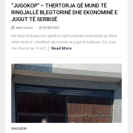
“JUGOKOP” – THERTORJA QË MUND TË
RINGJALLË BLEGTORINË DHE EKONOMINË E
JUGUT TË SERBISË
Jeton Ismaili
06/08/2026
Në hyrje të Bujanocit qëndron një kompleks industrial që dikur
ishte simbol i zhvillimit ekonomik të jugut të Serbisë. Sot, pas
më shumë se 15 vit [...]
Read More
SHOQËRI