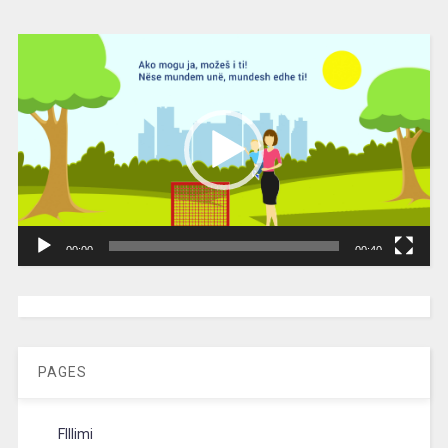
Video
Player
00:00
00:40
[wpc-weather id=”2189″ /]
PAGES
FIllimi