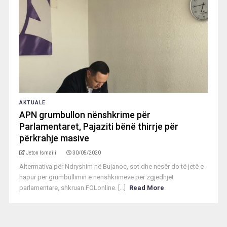
AKTUALE
APN grumbullon nënshkrime për
Parlamentaret, Pajaziti bënë thirrje për
përkrahje masive
Jeton Ismaili
30/05/2020
Altermativa për Ndryshim në Bujanoc, sot dhe nesër do të jetë e
hapur për grumbullimin e nënshkrimeve për zgjedhjet
parlamentare, shkruan FOLonline. [...]
Read More