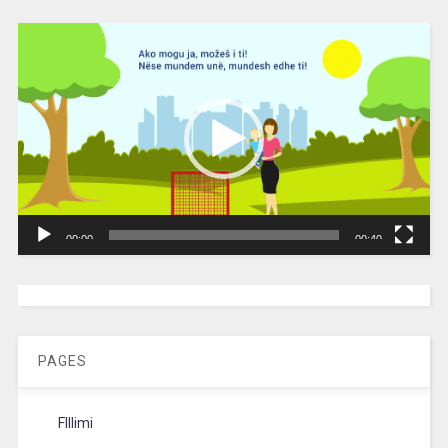
Video
Player
00:00
00:40
[wpc-weather id=”2189″ /]
PAGES
FIllimi