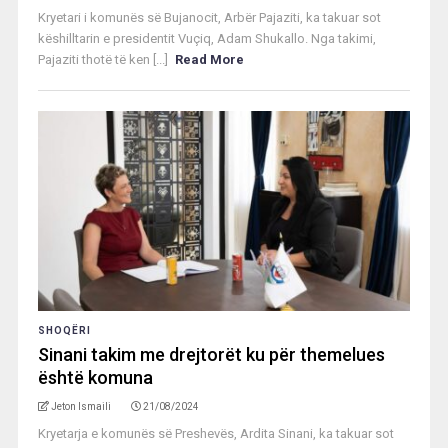
Kryetari i komunës së Bujanocit, Arbër Pajaziti, ka takuar sot
këshilltarin e presidentit Vuçiq, Adam Shukallo. Nga takimi,
Pajaziti thotë të ken [...]
Read More
SHOQËRI
Sinani takim me drejtorët ku për themelues
është komuna
Jeton Ismaili
21/08/2024
Kryetarja e komunës së Preshevës, Ardita Sinani, ka takuar sot