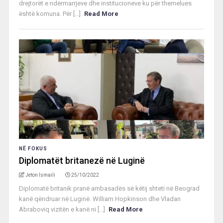
drejtorët e ndërmarrjeve dhe institucioneve ku për themelues
është komuna. Për [...]
Read More
NË FOKUS
Diplomatët britanezë në Luginë
Jeton Ismaili
25/10/2022
Diplomatë britanik pranë ambasadës së këtij shteti në Beograd
kanë qëndruar në Luginë. William Hopkinson dhe Vladan
Abraboviq vizitën e kanë ni [...]
Read More