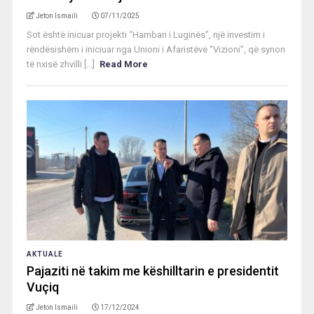
Jeton Ismaili
07/11/2025
Sot është inicuar projekti “Hambari i Luginës”, një investim i
rëndësishëm i iniciuar nga Unioni i Afaristëve “Vizioni”, që synon
të nxisë zhvilli [...]
Read More
AKTUALE
Pajaziti në takim me këshilltarin e presidentit
Vuçiq
Jeton Ismaili
17/12/2024