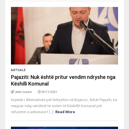
AKTUALE
Pajaziti: Nuk është pritur vendim ndryshe nga
Këshilli Komunal
Jeton Ismaili
29/11/2021
Kryetati i Alternativës për Ndryshim në Bujanoc, Arbër Pajaziti, ka
reaguar ndaj vendimit të sotëm të Këshillit Komunal për
refuzimin e ankesave t [...]
Read More