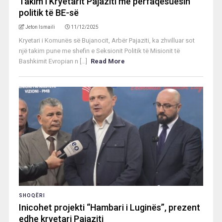
Takim i Kryetarit Pajaziti me përfaqësuesin
politik të BE-së
Jeton Ismaili
11/12/2025
Kryetari i Komunës së Bujanocit, Arbër Pajaziti, ka zhvilluar sot
një takim pune me shefin e Seksionit Politik të Misionit të
Bashkimit Evropian n [...]
Read More
SHOQËRI
Inicohet projekti “Hambari i Luginës”, prezent
edhe kryetari Pajaziti