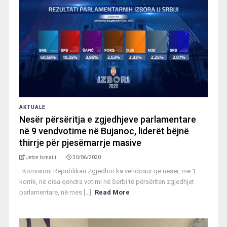
AKTUALE
Nesër përsëritja e zgjedhjeve parlamentare
në 9 vendvotime në Bujanoc, liderët bëjnë
thirrje për pjesëmarrje masive
Jeton Ismaili
30/06/2020
Komisioni Republikan Zgjedhor ka vendosur që nesër, më 1
korrik, në disa qendra votimi në Serbi të përsëriten zgjedhjet
parlamentare, në mes [...]
Read More