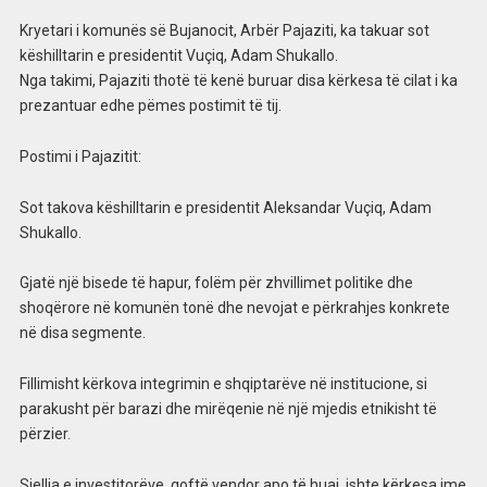
Kryetari i komunës së Bujanocit, Arbër Pajaziti, ka takuar sot
këshilltarin e presidentit Vuçiq, Adam Shukallo.
Nga takimi, Pajaziti thotë të kenë buruar disa kërkesa të cilat i ka
prezantuar edhe pëmes postimit të tij.
Postimi i Pajazitit:
Sot takova këshilltarin e presidentit Aleksandar Vuçiq, Adam
Shukallo.
Gjatë një bisede të hapur, folëm për zhvillimet politike dhe
shoqërore në komunën tonë dhe nevojat e përkrahjes konkrete
në disa segmente.
Fillimisht kërkova integrimin e shqiptarëve në institucione, si
parakusht për barazi dhe mirëqenie në një mjedis etnikisht të
përzier.
Sjellja e investitorëve, qoftë vendor apo të huaj, ishte kërkesa ime