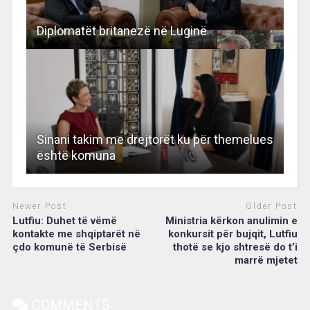
Diplomatët britanezë në Luginë
Sinani takim me drejtorët ku për themelues
është komuna
Newer Post
Older Post
Lutfiu: Duhet të vëmë
Ministria kërkon anulimin e
kontakte me shqiptarët në
konkursit për bujqit, Lutfiu
çdo komunë të Serbisë
thotë se kjo shtresë do t’i
marrë mjetet
COMMENTS