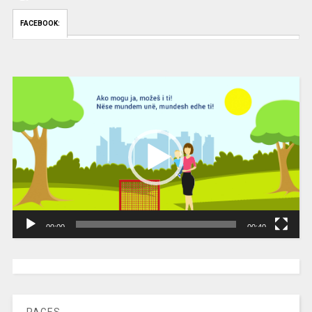
FACEBOOK:
Video
Player
00:00
00:40
[wpc-weather id=”2189″ /]
PAGES