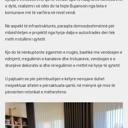
e dytë, realizimi i së cilës do ta hiqte Bujanocin nga lista e
komunave më të varfëra në nivel vendi.
Në aspekt të infrastrukturës, paraqita domosdoshmërinë për
mbështetjen e projektit nga hyrja-dalja e autostradës deri tek
rreth rrotullimi i qytetit.
Kjo do të nënkuptonte zgjerimin e rrugës, bashkë me vendosjen e
ndriçimt, rregullimin e kanaleve dhe trotuareve, vendosjen e e
drunjëve dekorativ si dhe rirregullimin e rrethit në hyrje të qytetit.
U pajtuam se për përmbushjen e këtyre nevojave duhet
rrespektuar afatet e përcaktuata qartë, në mënyrë që mos të
përsëriten retorikat e mëhershme.