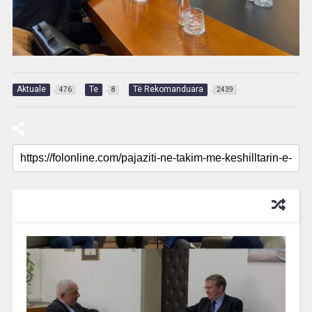
Aktuale
Te
Të Rekomanduara
476
8
2439
RECOMMENDED FOR YOU