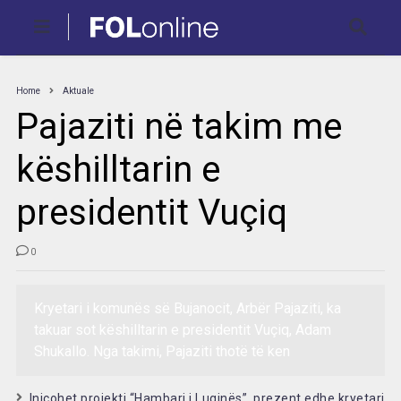
Home
Aktuale
Pajaziti në takim me
këshilltarin e
presidentit Vuçiq
0
Kryetari i komunës së Bujanocit, Arbër Pajaziti, ka
takuar sot këshilltarin e presidentit Vuçiq, Adam
Shukallo. Nga takimi, Pajaziti thotë të ken
Inicohet projekti “Hambari i Luginës”, prezent edhe kryetari