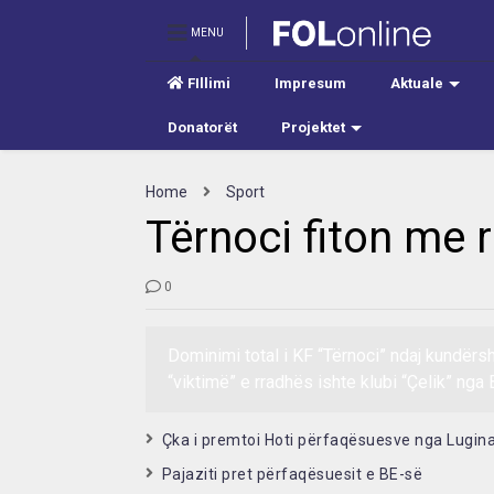
MENU
FIllimi
Impresum
Aktuale
Donatorët
Projektet
Home
Sport
Tërnoci fiton me r
0
Dominimi total i KF “Tërnoci” ndaj kundërsh
“viktimë” e rradhës ishte klubi “Çelik” nga
Çka i premtoi Hoti përfaqësuesve nga Lugin
Pajaziti pret përfaqësuesit e BE-së