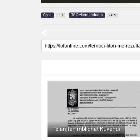
Sport
Të Rekomanduara
131
2439
RECOMMENDED FOR YOU
Të enjten mblidhet Kuvendi