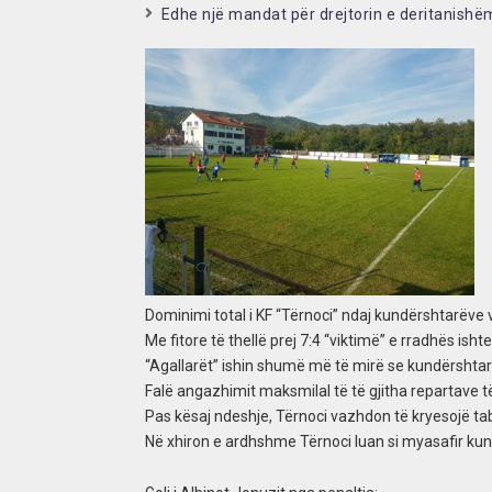
Edhe një mandat për drejtorin e deritanishëm
Dominimi total i KF “Tërnoci” ndaj kundërshtarëve 
Me fitore të thellë prej 7:4 “viktimë” e rradhës ishte
“Agallarët” ishin shumë më të mirë se kundërshtarë
Falë angazhimit maksmilal të të gjitha repartave të
Pas kësaj ndeshje, Tërnoci vazhdon të kryesojë ta
Në xhiron e ardhshme Tërnoci luan si myasafir kun