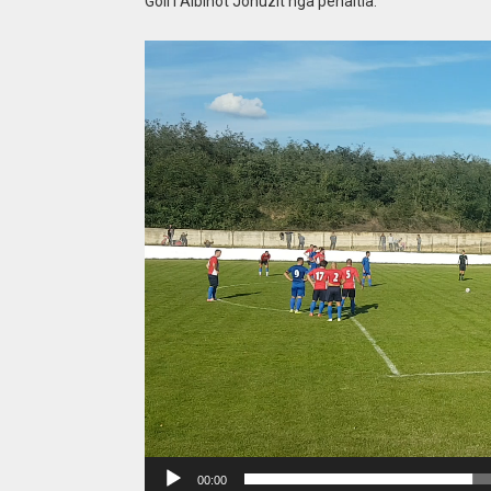
Goli i Albinot Jonuzit nga penaltia:
Video
Player
00:00