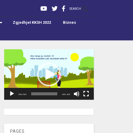
SEARCH
Zgjedhjet KKSH 2022
Biznes
Video
Player
00:00
00:40
[wpc-weather id=”2189″ /]
PAGES