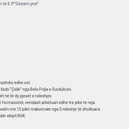
 të E.P.”Gëzimi ynë”
vazhdoi edhe sot.
 klubi “Çelik” nga Belo Polja e Surdulicës.
t në të dy pjesët e ndeshjes.
 formacionit, vendasit arkëtuan edhe tre pikë të reja.
belën me 15 pikë maksimale nga 5 ndeshje të zhvilluara.
dër ekipit BSK.