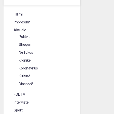
FIllimi
Impresum
Aktuale
Politikë
Shoqëri
Në fokus
Kronikë
Koronavirus
Kulturë
Diasporë
FOL TV
Intervistë
Sport