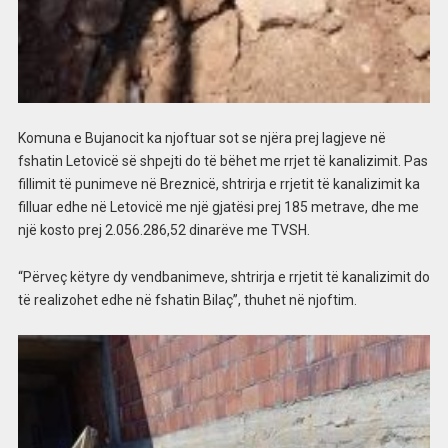
Komuna e Bujanocit ka njoftuar sot se njëra prej lagjeve në
fshatin Letovicë së shpejti do të bëhet me rrjet të kanalizimit. Pas
fillimit të punimeve në Breznicë, shtrirja e rrjetit të kanalizimit ka
filluar edhe në Letovicë me një gjatësi prej 185 metrave, dhe me
një kosto prej 2.056.286,52 dinarëve me TVSH.
“Përveç këtyre dy vendbanimeve, shtrirja e rrjetit të kanalizimit do
të realizohet edhe në fshatin Bilaç”, thuhet në njoftim.