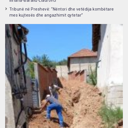
Iliriana-Baraliu-Lladrovci
Tribunë në Preshevë: “Nëntori dhe vetëdija kombëtare
mes kujtesës dhe angazhimit qytetar”