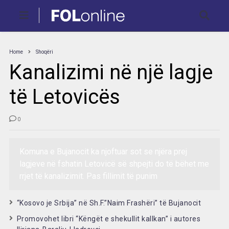
Home
Shoqëri
Kanalizimi në një lagje
të Letovicës
0
Komuna e Bujanocit ka njoftuar sot se njëra prej
lagjeve në fshatin Letovicë së shpejti do të bëhet me
rrjet të kanalizimit. Pas fillimit të punim
“Kosovo je Srbija” në Sh.F.”Naim Frashëri” të Bujanocit
Promovohet libri “Këngët e shekullit kallkan” i autores