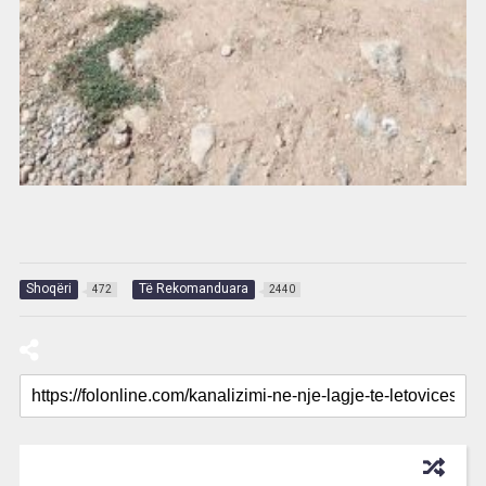
Shoqëri
Të Rekomanduara
472
2440
RECOMMENDED FOR YOU