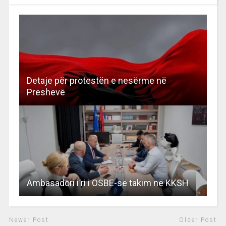
Detaje për protestën e nesërme në
Preshevë
Ambasadori i ri i OSBE-së takim në KKSH
Newer Post
Older Post