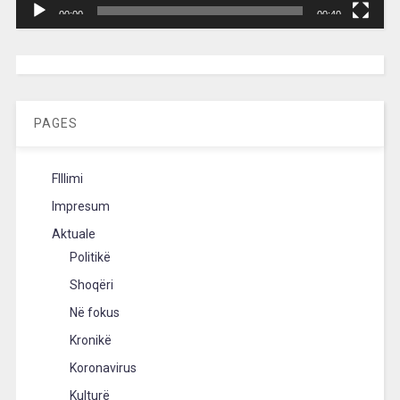
00:00
00:40
[wpc-weather id=”2189″ /]
PAGES
FIllimi
Impresum
Aktuale
Politikë
Shoqëri
Në fokus
Kronikë
Koronavirus
Kulturë