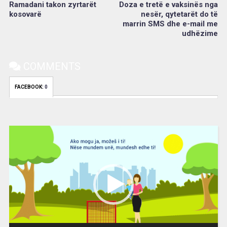
Ramadani takon zyrtarët
Doza e tretë e vaksinës nga
kosovarë
nesër, qytetarët do të
marrin SMS dhe e-mail me
udhëzime
COMMENTS
FACEBOOK:
0
Video
Player