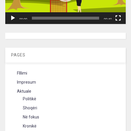
00:00
00:40
[wpc-weather id=”2189″ /]
PAGES
FIllimi
Impresum
Aktuale
Politikë
Shoqëri
Në fokus
Kronikë