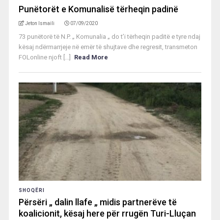
Punëtorët e Komunalisë tërheqin padinë
Jeton Ismaili
07/09/2020
73 punëtorë të N.P. „ Komunalia „ do t’i tërheqin paditë e tyre ndaj
kësaj ndërmarrjeje në emër të shujtave dhe regresit, transmeton
FOLonline njoft [...]
Read More
SHOQËRI
Përsëri „ dalin llafe „ midis partnerëve të
koalicionit, kësaj here për rrugën Turi-Lluçan