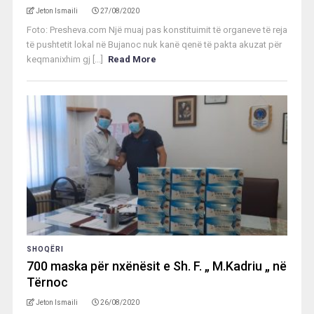
Jeton Ismaili
27/08/2020
Foto: Presheva.com Një muaj pas konstituimit të organeve të reja
të pushtetit lokal në Bujanoc nuk kanë qenë të pakta akuzat për
keqmanixhim gj [...]
Read More
SHOQËRI
700 maska për nxënësit e Sh. F. „ M.Kadriu „ në
Tërnoc
Jeton Ismaili
26/08/2020