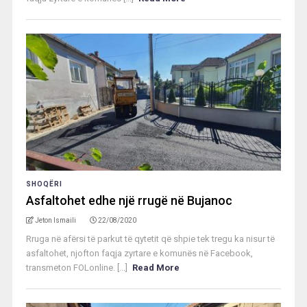
SHOQËRI
Asfaltohet edhe një rrugë në Bujanoc
Jeton Ismaili
22/08/2020
Rruga në afërsi të parkut të qytetit që shpie tek tregu ka nisur të
asfaltohet, njofton faqja zyrtare e komunës në Facebook,
transmeton FOLonline. [...]
Read More