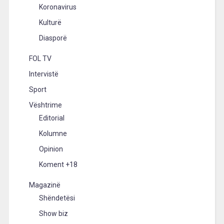
Koronavirus
Kulturë
Diasporë
FOL TV
Intervistë
Sport
Vështrime
Editorial
Kolumne
Opinion
Koment +18
Magazinë
Shëndetësi
Show biz