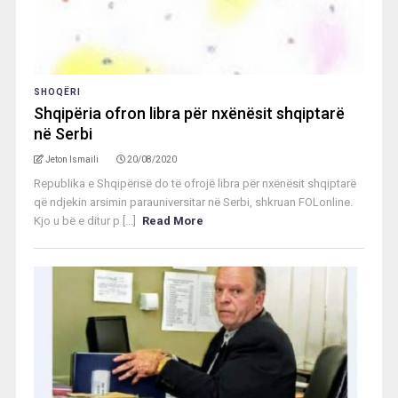
SHOQËRI
Shqipëria ofron libra për nxënësit shqiptarë
në Serbi
Jeton Ismaili
20/08/2020
Republika e Shqipërisë do të ofrojë libra për nxënësit shqiptarë
që ndjekin arsimin parauniversitar në Serbi, shkruan FOLonline.
Kjo u bë e ditur p [...]
Read More