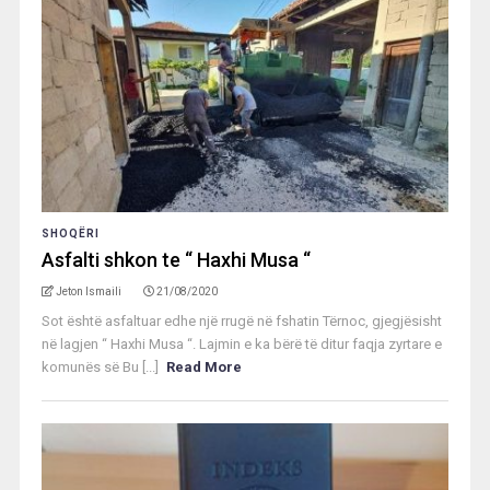
SHOQËRI
Asfalti shkon te “ Haxhi Musa “
Jeton Ismaili
21/08/2020
Sot është asfaltuar edhe një rrugë në fshatin Tërnoc, gjegjësisht
në lagjen “ Haxhi Musa “. Lajmin e ka bërë të ditur faqja zyrtare e
komunës së Bu [...]
Read More