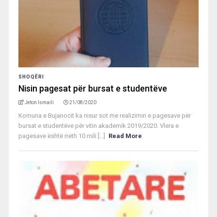
SHOQËRI
Nisin pagesat për bursat e studentëve
Jeton Ismaili
21/08/2020
Komuna e Bujanocit ka nisur sot me realizimin e pagesave për
bursat e studentëve për vitin akademik 2019/2020. Vlera e
pagesave është rreth 10 mili [...]
Read More