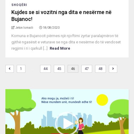
SHOQËRI
Kujdes se si vozitni nga dita e nesërme në
Bujanoc!
Jeton Ismaili
18/08/2020
Komuna e Bujanocit përmes një njoftimi zyrtar paralajmëron të
gjithë ngasësit e veturave se nga dita e nesërme do të vendoset
regjimi i ri i qarkull [...]
Read More
…
1
44
45
46
47
48
Video
Player