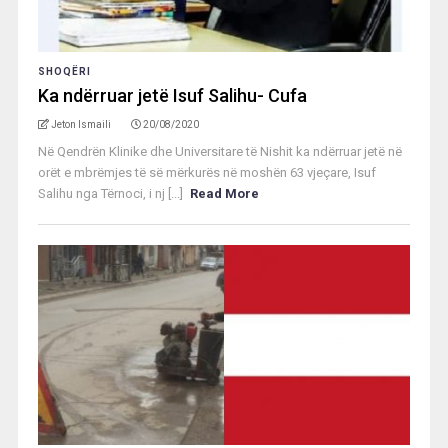
SHOQËRI
Ka ndërruar jetë Isuf Salihu- Cufa
Jeton Ismaili
20/08/2020
Në Qendrën Klinike dhe Universitare të Nishit ka ndërruar jetë në
orët e mbrëmjes të së mërkurës në moshën 63 vjeçare, Isuf
Salihu nga Tërnoci, i nj [...]
Read More