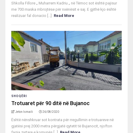
Shkolla Fillore „ Muharrem Kadriu „ në Tërnoc sot është pajisur
me 700 maska mbrojtëse për nxënësit e saj. E gjithë kjo është
realizuar fal donacio [...]
Read More
SHOQËRI
Trotuaret për 90 ditë në Bujanoc
Jeton Ismaili
26/08/2020
Është nënshkruar sot kontrata për rregullimin e trotuareve në
gjatësi prej 2000 metra përgjatë qytetit të Bujanocit, njofton
faqja zyrtare e komunës [...]
Read More