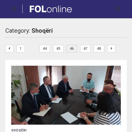
Category:
Shoqëri
…
1
44
45
46
47
48
SHOQËRI