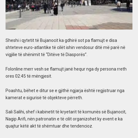
Sheshi i qytetit të Bujanocit ka gdhirë sot pa flamujt e disa
shteteve euro-atlantike të cilët ishin vendosur ditë më parë në
vigjilie të shënimit të “Ditëve të Diasporës”.
Folonline merr vesh se flamujt janë hequr nga dy persona rreth
ores 02:45 të mëngjesit.
Poashtu, bëhet e ditur se e gjithë ngjarja është regjistruar nga
kamerat e sigurisë të objekteve përreth.
Sali Salihi, shef i kabinetit të kryetarit të komunës së Bujanocit,
Nagip Arifi, nën patronatin e të cilit organizohet ky event e ka
quajtur këtë akt të shëmtuar dhe tendencioz.