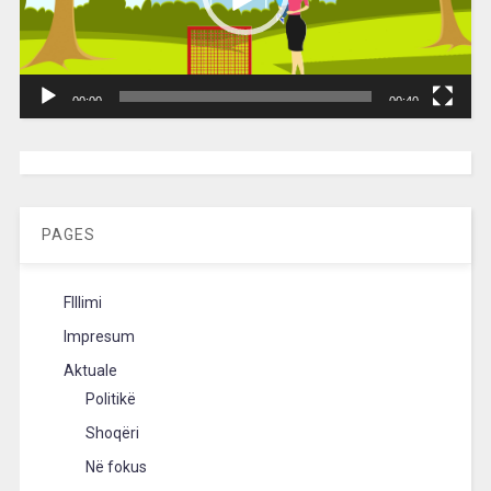
00:00
00:40
[wpc-weather id=”2189″ /]
PAGES
FIllimi
Impresum
Aktuale
Politikë
Shoqëri
Në fokus