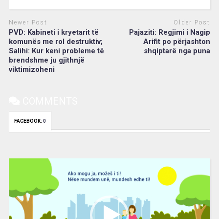
Newer Post
Older Post
PVD: Kabineti i kryetarit të
Pajaziti: Regjimi i Nagip
komunës me rol destruktiv;
Arifit po përjashton
Salihi: Kur keni probleme të
shqiptarë nga puna
brendshme ju gjithnjë
viktimizoheni
COMMENTS
FACEBOOK:
0
Video
Player