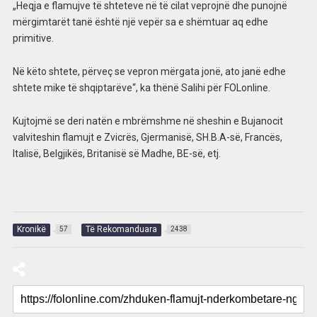
„Heqja e flamujve të shteteve në të cilat veprojnë dhe punojnë
mërgimtarët tanë është një vepër sa e shëmtuar aq edhe
primitive.
Në këto shtete, përveç se vepron mërgata jonë, ato janë edhe
shtete mike të shqiptarëve“, ka thënë Salihi për FOLonline.
Kujtojmë se deri natën e mbrëmshme në sheshin e Bujanocit
valviteshin flamujt e Zvicrës, Gjermanisë, SH.B.A-së, Francës,
Italisë, Belgjikës, Britanisë së Madhe, BE-së, etj.
Kronikë
Të Rekomanduara
57
2438