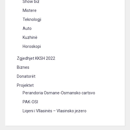
Show biz
Mistere
Teknologji
Auto
Kuzhinë
Horoskopi
Zgjedhjet KKSH 2022
Biznes
Donatorët
Projektet
Perandoria Osmane-Osmansko cartsvo
PAK-OSI
Liqeni i Vllasinës – Vlasinsko jezero