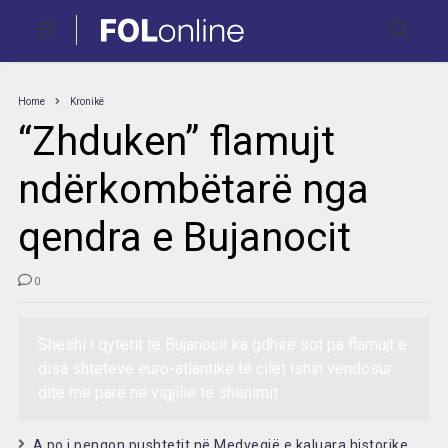
Home
Kronikë
“Zhduken” flamujt
ndërkombëtarë nga
qendra e Bujanocit
0
Sheshi i qytetit të Bujanocit ka gdhirë sot pa flamujt e
disa shteteve euro-atlantike të cilët ishin vendosur
ditë më parë në vigjilie të shënimit
A po i pengon pushtetit në Medvegjë e kaluara historike