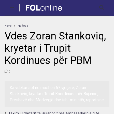
Home
Në fokus
Vdes Zoran Stankoviq,
kryetar i Trupit
Kordinues për PBM
0
Ka vdekur sot në moshën 67 vjeçare, Zoran
Stankoviq, kryetar i Trupit Koordinues për Bujanoc,
Preshevë dhe Medvegjë dhe ish -ministër, raportojnë
Takim i Kryetarit të Bujanocit me Ambasadorin e ri të