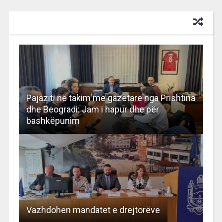
RECOMMENDED FOR YOU
Pajaziti në takim me gazetarë nga Prishtina
dhe Beogradi: Jam i hapur dhe për
bashkëpunim
Vazhdohen mandatet e drejtorëve