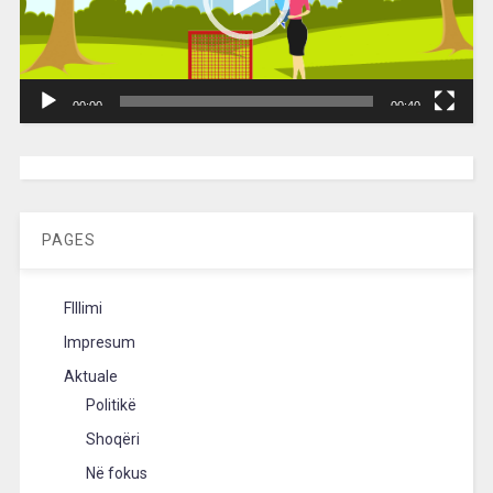
00:00
00:40
[wpc-weather id=”2189″ /]
PAGES
FIllimi
Impresum
Aktuale
Politikë
Shoqëri
Në fokus