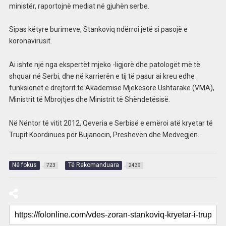
ministër, raportojnë mediat në gjuhën serbe.
Sipas këtyre burimeve, Stankoviq ndërroi jetë si pasojë e
koronavirusit.
Ai ishte një nga ekspertët mjeko -ligjorë dhe patologët më të
shquar në Serbi, dhe në karrierën e tij të pasur ai kreu edhe
funksionet e drejtorit të Akademisë Mjekësore Ushtarake (VMA),
Ministrit të Mbrojtjes dhe Ministrit të Shëndetësisë.
Në Nëntor të vitit 2012, Qeveria e Serbisë e emëroi atë kryetar të
Trupit Koordinues për Bujanocin, Preshevën dhe Medvegjën.
Në fokus
Të Rekomanduara
723
2439