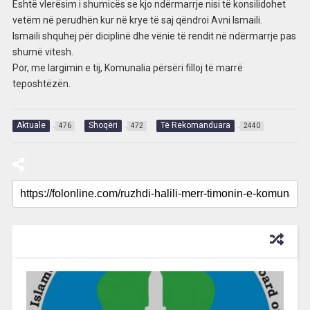
Është vlerësim i shumicës se kjo ndërmarrje nisi të konsilidohet
vetëm në perudhën kur në krye të saj qëndroi Avni Ismaili.
Ismaili shquhej për diciplinë dhe vënie të rendit në ndërmarrje pas
shumë vitesh.
Por, me largimin e tij, Komunalia përsëri filloj të marrë
teposhtëzën.
Aktuale
Shoqëri
Të Rekomanduara
476
472
2440
RECOMMENDED FOR YOU