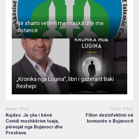
Në xhami vetëm me maska dhe me
distancë
„Kronika nga Lugina“, libri i gazetarit Baki
Rexhepi
Newer Post
Older Post
Kujdes: Ja çka i bënë
Fillon dezinfektimi në
Covidi mushkërive tuaja,
komunën e Bujanocit
përvojat nga Bujanoci dhe
Presheva