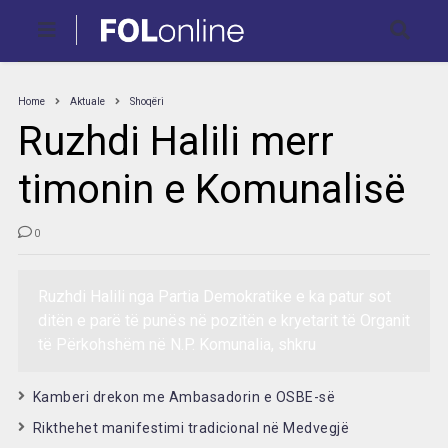
Home
Aktuale
Shoqëri
Ruzhdi Halili merr
timonin e Komunalisë
0
Ruzhdi Halili nga Partia Demokratike e ka patur sot
ditën e parë të punës në pozitën e kryetarit të Organit
të Përkohshëm në N.P. Komunalia, shkru
Kamberi drekon me Ambasadorin e OSBE-së
Rikthehet manifestimi tradicional në Medvegjë