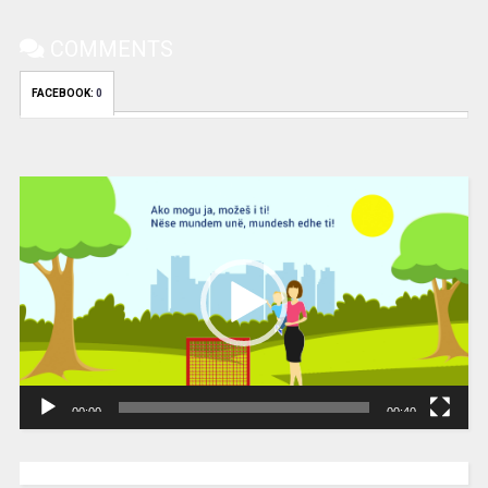
COMMENTS
FACEBOOK:
0
Video
Player
00:00
00:40
[wpc-weather id=”2189″ /]