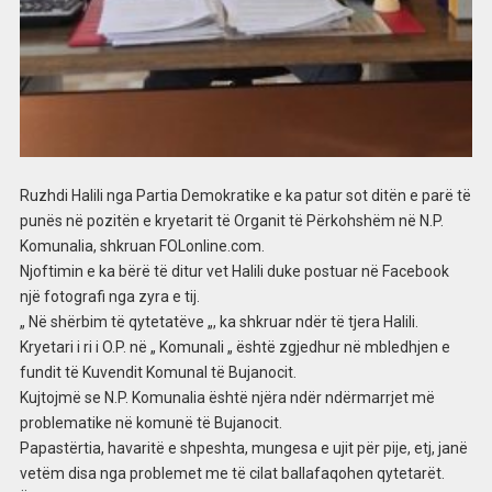
Ruzhdi Halili nga Partia Demokratike e ka patur sot ditën e parë të
punës në pozitën e kryetarit të Organit të Përkohshëm në N.P.
Komunalia, shkruan FOLonline.com.
Njoftimin e ka bërë të ditur vet Halili duke postuar në Facebook
një fotografi nga zyra e tij.
„ Në shërbim të qytetatëve „, ka shkruar ndër të tjera Halili.
Kryetari i ri i O.P. në „ Komunali „ është zgjedhur në mbledhjen e
fundit të Kuvendit Komunal të Bujanocit.
Kujtojmë se N.P. Komunalia është njëra ndër ndërmarrjet më
problematike në komunë të Bujanocit.
Papastërtia, havaritë e shpeshta, mungesa e ujit për pije, etj, janë
vetëm disa nga problemet me të cilat ballafaqohen qytetarët.