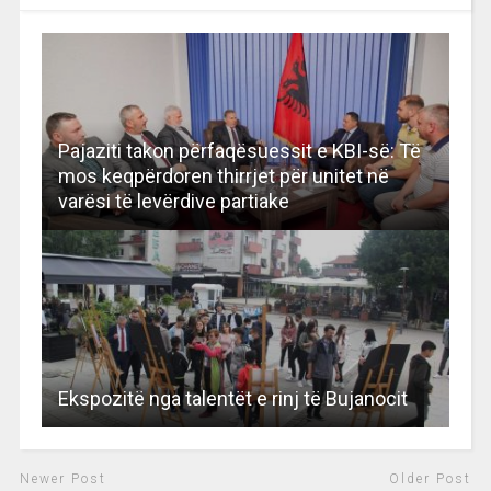
Pajaziti takon përfaqësuessit e KBI-së: Të
mos keqpërdoren thirrjet për unitet në
varësi të levërdive partiake
Ekspozitë nga talentët e rinj të Bujanocit
Newer Post
Older Post