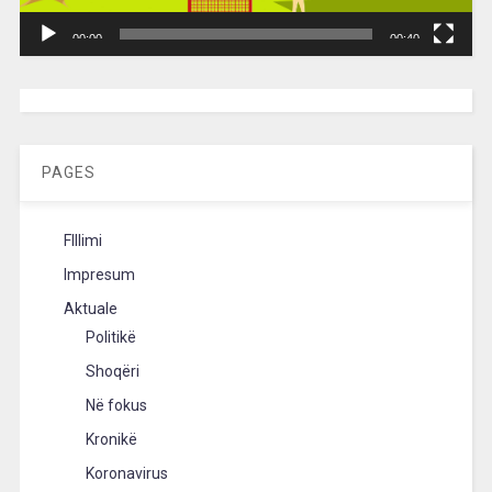
00:00
00:40
[wpc-weather id=”2189″ /]
PAGES
FIllimi
Impresum
Aktuale
Politikë
Shoqëri
Në fokus
Kronikë
Koronavirus