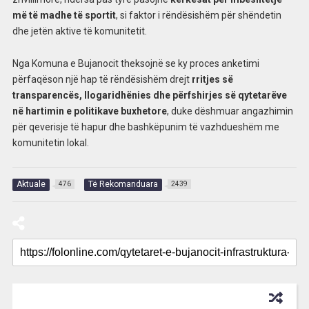
më të madhe të sportit
, si faktor i rëndësishëm për shëndetin
dhe jetën aktive të komunitetit.
Nga Komuna e Bujanocit theksojnë se ky proces anketimi
përfaqëson një hap të rëndësishëm drejt
rritjes së
transparencës, llogaridhënies dhe përfshirjes së qytetarëve
në hartimin e politikave buxhetore
, duke dëshmuar angazhimin
për qeverisje të hapur dhe bashkëpunim të vazhdueshëm me
komunitetin lokal.
Aktuale
Të Rekomanduara
476
2439
RECOMMENDED FOR YOU