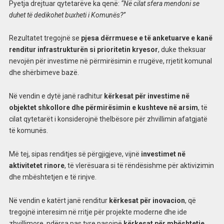
Pyetja drejtuar qytetarëve ka qenë:
“Në cilat sfera mendoni se
duhet të dedikohet buxheti i Komunës?”
Rezultatet tregojnë se
pjesa dërrmuese e të anketuarve e kanë
renditur infrastrukturën si prioritetin kryesor
, duke theksuar
nevojën për investime në përmirësimin e rrugëve, rrjetit komunal
dhe shërbimeve bazë.
Në vendin e dytë janë radhitur
kërkesat për investime në
objektet shkollore dhe përmirësimin e kushteve në arsim
, të
cilat qytetarët i konsiderojnë thelbësore për zhvillimin afatgjatë
të komunës.
Më tej, sipas renditjes së përgjigjeve, vijnë
investimet në
aktivitetet rinore
, të vlerësuara si të rëndësishme për aktivizimin
dhe mbështetjen e të rinjve.
Në vendin e katërt janë renditur
kërkesat për inovacion
, që
tregojnë interesim në rritje për projekte moderne dhe ide
zhvillimore, ndërsa pas tyre pasojnë
kërkesat për mbështetje