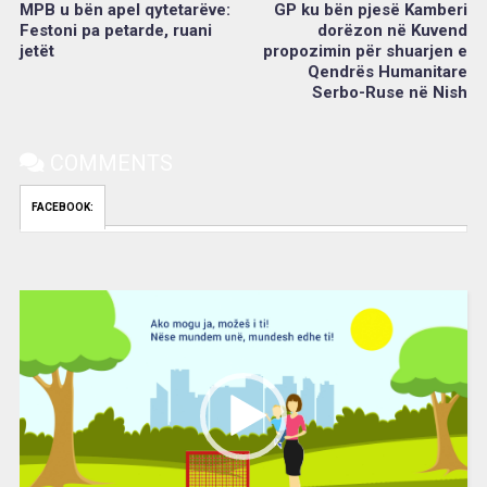
MPB u bën apel qytetarëve:
GP ku bën pjesë Kamberi
Festoni pa petarde, ruani
dorëzon në Kuvend
jetët
propozimin për shuarjen e
Qendrës Humanitare
Serbo-Ruse në Nish
COMMENTS
FACEBOOK:
Video
Player