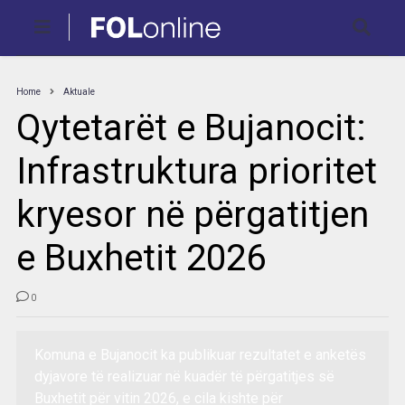
Home
Aktuale
Qytetarët e Bujanocit:
Infrastruktura prioritet
kryesor në përgatitjen
e Buxhetit 2026
0
Komuna e Bujanocit ka publikuar rezultatet e anketës
dyjavore të realizuar në kuadër të përgatitjes së
Buxhetit për vitin 2026, e cila kishte për