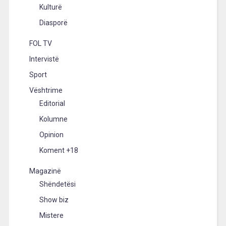
Kulturë
Diasporë
FOL TV
Intervistë
Sport
Vështrime
Editorial
Kolumne
Opinion
Koment +18
Magazinë
Shëndetësi
Show biz
Mistere