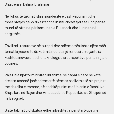
Shqipërisë, Delina Ibrahimaj.
Në fokus të takimit ishin mundësitë e bashkëpunimit dhe
mbështetjes që ky dikaster dhe institucionet tjera të Shqipërisë
mund të ofrojnë për komunën e Bujanocit dhe Luginën në
përgjithësi.
Zhvillimi i resurseve në bujqësi dhe ndërmarrësi ishte njëra ndër
temat kryesore të diskutimit, ndërsa një rëndësi e veçantë iu
kushtua inovacionit dhe teknologjisë si perspektivë për të rinjtë e
Luginës.
Pajaziti e njoftoi ministren Ibrahimaj se hapat e parë në këtë
drejtim tashmë janë ndërmarrë përmes realizimit të një projekti
me shkollat e mesme, në bashkëpunim me Unionin e Bashkive
Shqiptare në Rajon dhe Ambasadën e Republikës së Shqipërisë
në Beograd.
Gjatë takimit u diskutua edhe mbështetja për start-upet në