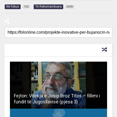
Në fokus
Të Rekomanduara
723
2439
RECOMMENDED FOR YOU
Fejton: Vdekja e Josip Broz Titos – fillimi i
fundit të Jugosllavisë (pjesa 3)