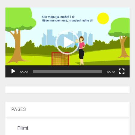
Video
Player
00:00
00:40
[wpc-weather id=”2189″ /]
PAGES
FIllimi