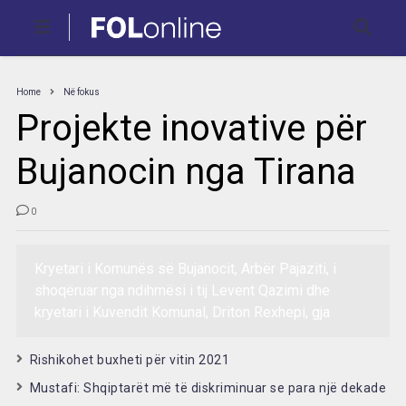
Home
Në fokus
Projekte inovative për
Bujanocin nga Tirana
0
Kryetari i Komunës së Bujanocit, Arbër Pajaziti, i
shoqëruar nga ndihmësi i tij Levent Qazimi dhe
kryetari i Kuvendit Komunal, Driton Rexhepi, gja
Rishikohet buxheti për vitin 2021
Mustafi: Shqiptarët më të diskriminuar se para një dekade