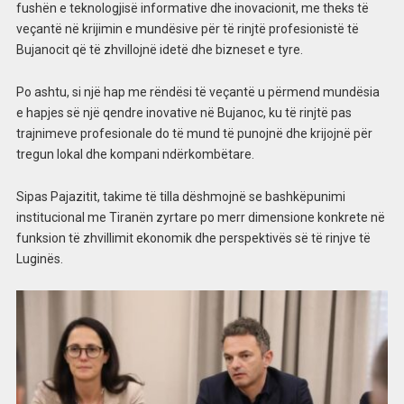
fushën e teknologjisë informative dhe inovacionit, me theks të
veçantë në krijimin e mundësive për të rinjtë profesionistë të
Bujanocit që të zhvillojnë idetë dhe bizneset e tyre.
Po ashtu, si një hap me rëndësi të veçantë u përmend mundësia
e hapjes së një qendre inovative në Bujanoc, ku të rinjtë pas
trajnimeve profesionale do të mund të punojnë dhe krijojnë për
tregun lokal dhe kompani ndërkombëtare.
Sipas Pajazitit, takime të tilla dëshmojnë se bashkëpunimi
institucional me Tiranën zyrtare po merr dimensione konkrete në
funksion të zhvillimit ekonomik dhe perspektivës së të rinjve të
Luginës.