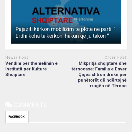
Pajaziti kërkon mobilizim të plotë në parti: ”
Erdhi koha ta kërkoni hakun që ju takon “
Newer Post
Older Post
Vendim për themelimin e
Mikpritja shqiptare dhe
Institutit për Kulturë
tërnocase: Familja e Enver
Shqiptare
Çiçës shtron drekë për
punëtorët që ndërtojnë
rrugën në Tërnoc
COMMENTS
FACEBOOK: