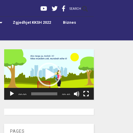
SEARCH
Zgjedhjet KKSH 2022
Biznes
Video
Player
00:00
00:40
[wpc-weather id=”2189″ /]
PAGES