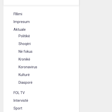
FIllimi
Impresum
Aktuale
Politikë
Shoqëri
Në fokus
Kronikë
Koronavirus
Kulturë
Diasporë
FOL TV
Intervistë
Sport