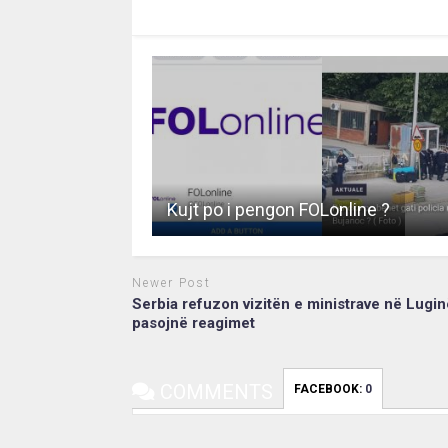
RECOMMENDED FOR YOU
Kujt po i pengon FOLonline ?
Newer Post
Serbia refuzon vizitën e ministrave në Lugin
pasojnë reagimet
COMMENTS
FACEBOOK:
0