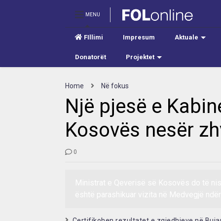
MENU
FIllimi
Impresum
Aktuale
Donatorët
Projektet
Home
Në fokus
Një pjesë e Kabine
Kosovës nesër zh
0
Ministrat e Qeverisë së Kosovës do të nisi
është parashikuar vizita në Medvegjë ndë
Certifikohen rezultatet e zgjedhjeve në Buj