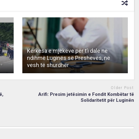
Kërkesa e mjekëve për t’i dalë në
ndihmë Luginës së Preshevës, në
vesh të shurdhër
Older Post
ë,
Arifi: Presim jetësimin e Fondit Kombëtar të
Solidaritetit për Luginën