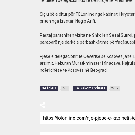
Të dielen delegacioni do të qëndrojë në Preshevë.
Siç u bë e ditur për FOLonline nga kabineti i kryetar
priten nga kryetari Nagip Arifi.
Pastaj parashihen vizita në Shkollën Sezai Surro
paraparë një darkë e përbashkët me përfaqësuesit p
Pjesë e delegacionit të Qeverisë së Kosovës janë: L
arsimit, Hekuran Murati-ministër i finacave, Hajrul
ndërlidhëse të Kosovës në Beograd.
Në fokus
Të Rekomanduara
723
2439