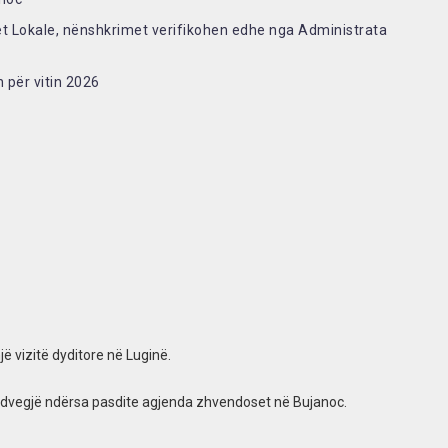
jet Lokale, nënshkrimet verifikohen edhe nga Administrata
n për vitin 2026
jë vizitë dyditore në Luginë.
Medvegjë ndërsa pasdite agjenda zhvendoset në Bujanoc.