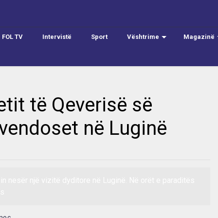
FOL TV
Intervistë
Sport
Vështrime
Magazinë
tit të Qeverisë së
vendoset në Luginë
n nesër një vizitë dyditore në Luginë. Në orët e paraditës
rs
anoc