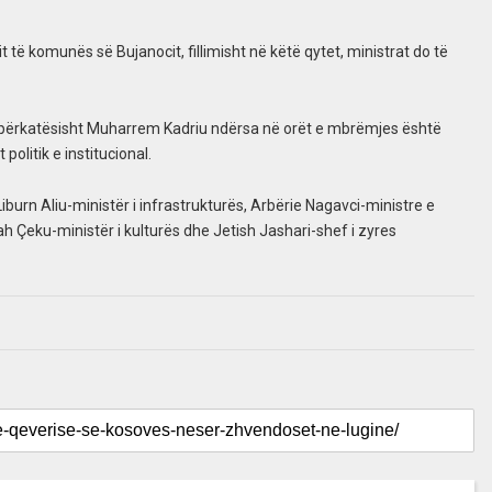
it të komunës së Bujanocit, fillimisht në këtë qytet, ministrat do të
i, përkatësisht Muharrem Kadriu ndërsa në orët e mbrëmjes është
olitik e institucional.
iburn Aliu-ministër i infrastrukturës, Arbërie Nagavci-ministre e
lah Çeku-ministër i kulturës dhe Jetish Jashari-shef i zyres