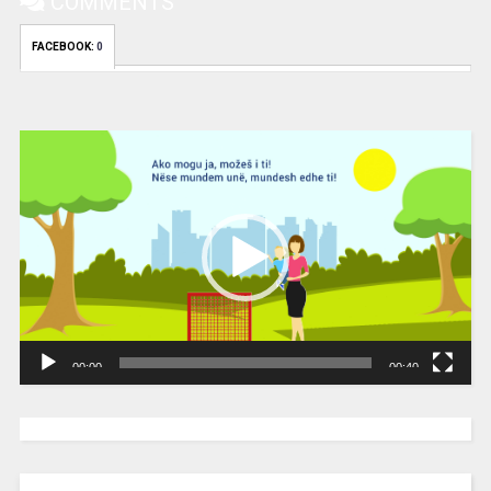
COMMENTS
FACEBOOK:
0
Video
Player
00:00
00:40
[wpc-weather id=”2189″ /]