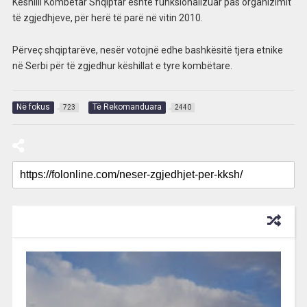
Këshilli Kombëtar Shqiptar është funksionalizuar pas organizimit
të zgjedhjeve, për herë të parë në vitin 2010.
Përveç shqiptarëve, nesër votojnë edhe bashkësitë tjera etnike
në Serbi për të zgjedhur këshillat e tyre kombëtare.
Në fokus
Të Rekomanduara
723
2440
RECOMMENDED FOR YOU