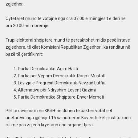
zgjedhor.
Qytetarët mund të votojnë nga ora 07:00 e mëngjesit e deri në
ora 20:00 në mbrëmje.
Trupi elektoral shqiptarë mund të përcaktohet midis pesë listave
zgjedhore, të cilat Komisioni Republikan Zgjedhor i ka renditur në
bazë të çertifikimit:
Partia Demokratike-Agim Haliti
Partia për Veprim Demokratik-Ragmi Mustafi
Lëvizja e Progresit Demokratik-Nevzad Lutfiu
Alternativa për Ndryshim-Levent Qazimi
Partia Demokratike Shqiptare-Enver Memeti
Për të qeverisur me KKSH-në duhen të paktën votat e 8
anëtarëve nga gjithsjet 15 sa numëron Kuvendi i këtij institucioni i
cili më pas zgjedh kryetarin dhe organet tjera.