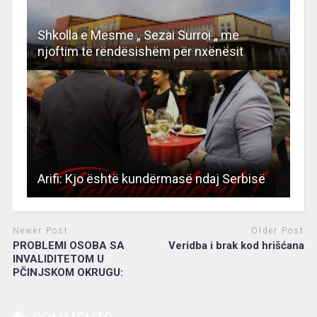
Shkolla e Mesme „ Sezai Surroi „ me
njoftim të rëndësishëm për nxënësit
Arifi: Kjo është kundërmasë ndaj Serbisë
Newer Post
Older Post
PROBLEMI OSOBA SA
Veridba i brak kod hrišćana
INVALIDITETOM U
PČINJSKOM OKRUGU: