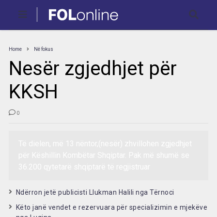
Home
Në fokus
Nesër zgjedhjet për
KKSH
0
Të dielen, më 13 nëntor,(nesër) zhvillohen zgjedhjet
për Këshillin Kombëtar Shqiptar. Pak më shumë se
36.200 qytetarë shqiptarë të regjistruar
Ndërron jetë publicisti Llukman Halili nga Tërnoci
Këto janë vendet e rezervuara për specializimin e mjekëve