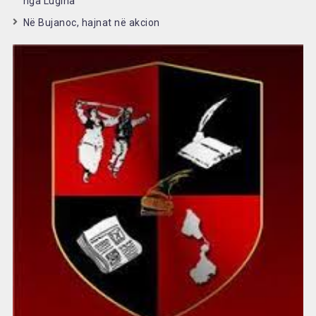
nga Lugina
Në Bujanoc, hajnat në akcion