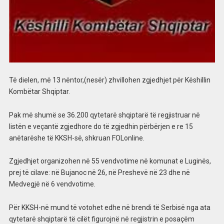
Të dielen, më 13 nëntor,(nesër) zhvillohen zgjedhjet për Këshillin
Kombëtar Shqiptar.
Pak më shumë se 36.200 qytetarë shqiptarë të regjistruar në
listën e veçantë zgjedhore do të zgjedhin përbërjen e re 15
anëtarëshe të KKSH-së, shkruan FOLonline.
Zgjedhjet organizohen në 55 vendvotime në komunat e Luginës,
prej të cilave: në Bujanoc në 26, në Preshevë në 23 dhe në
Medvegjë në 6 vendvotime.
Për KKSH-në mund të votohet edhe në brendi të Serbisë nga ata
qytetarë shqiptarë të cilët figurojnë në regjistrin e posaçëm