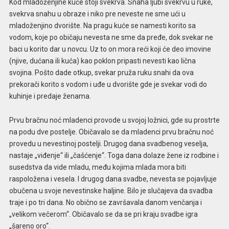
Kod mladoženjine kuće stoji svekrva. Snaha ljubi svekrvu u ruke,
svekrva snahu u obraze i niko pre neveste ne sme ući u
mladoženjino dvorište. Na pragu kuće se namesti korito sa
vodom, koje po običaju nevesta ne sme da pređe, dok svekar ne
baci u korito dar u novcu. Uz to on mora reći koji će deo imovine
(njive, dućana ili kuća) kao poklon pripasti nevesti kao lična
svojina. Pošto dade otkup, svekar pruža ruku snahi da ova
prekorači korito s vodom i uđe u dvorište gde je svekar vodi do
kuhinje i predaje ženama.
Prvu bračnu noć mladenci provode u svojoj ložnici, gde su prostrte
na podu dve postelje. Običavalo se da mladenci prvu bračnu noć
provedu u nevestinoj postelji. Drugog dana svadbenog veselja,
nastaje „viđenje“ ili „čašćenje“. Toga dana dolaze žene iz rodbine i
susedstva da vide mladu, među kojima mlada mora biti
raspoložena i vesela. I drugog dana svadbe, nevesta se pojavljuje
obučena u svoje nevestinske haljine. Bilo je slučajeva da svadba
traje i po tri dana. No obično se završavala danom venčanja i
„velikom večerom“. Običavalo se da se pri kraju svadbe igra
„šareno oro“.