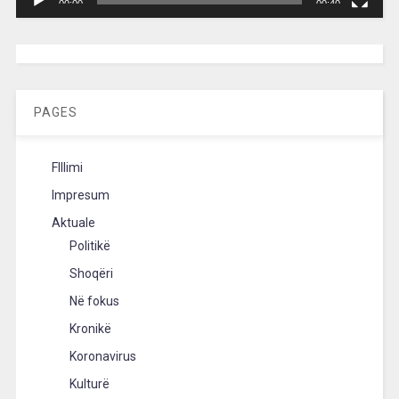
00:00
00:40
[wpc-weather id=”2189″ /]
PAGES
FIllimi
Impresum
Aktuale
Politikë
Shoqëri
Në fokus
Kronikë
Koronavirus
Kulturë