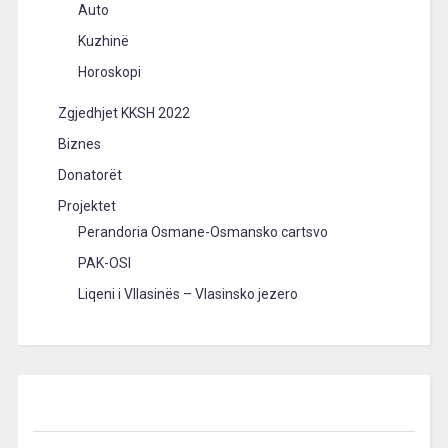
Auto
Kuzhinë
Horoskopi
Zgjedhjet KKSH 2022
Biznes
Donatorët
Projektet
Perandoria Osmane-Osmansko cartsvo
PAK-OSI
Liqeni i Vllasinës – Vlasinsko jezero