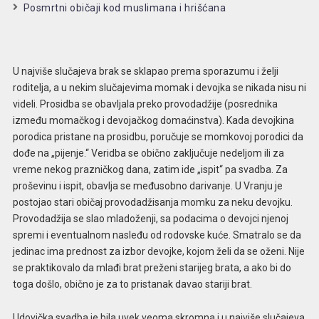
Posmrtni običaji kod muslimana i hrišćana
U najviše slučajeva brak se sklapao prema sporazumu i želji
roditelja, a u nekim slučajevima momak i devojka se nikada nisu ni
videli. Prosidba se obavljala preko provodadžije (posrednika
između momačkog i devojačkog domaćinstva). Kada devojkina
porodica pristane na prosidbu, poručuje se momkovoj porodici da
dođe na „pijenje.“ Veridba se obično zaključuje nedeljom ili za
vreme nekog prazničkog dana, zatim ide „ispit“ pa svadba. Za
proševinu i ispit, obavlja se međusobno darivanje. U Vranju je
postojao stari običaj provodadžisanja momku za neku devojku.
Provodadžija se slao mladoženji, sa podacima o devojci njenoj
spremi i eventualnom nasleđu od rodovske kuće. Smatralo se da
jedinac ima prednost za izbor devojke, kojom želi da se oženi. Nije
se praktikovalo da mlađi brat preženi starijeg brata, a ako bi do
toga došlo, obično je za to pristanak davao stariji brat.
Udovička svadba je bila uvek veoma skromna i u najviše slučajeva