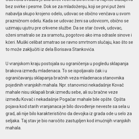
bez svirke i pesme. Dok se za mladoženju, koji se prvi put ženi
nabavlja skupo krojeno odelo, udovac se obično venčava u svom
prazničnom odelu. Kada se udovac ženi sa udovicom, obično se
uzimaju ujutru pre crkvene službe. Da se star čovek, udovac,
oženi smatralo se za sramotu, pogotovo ako ima odrasle sinove i
kćeri. Muški celibat smatrao se ravno smrtnom slučaju, kao što se
to može zaključiti iz dela Borisava Stankovića.
U vranjskom kraju postojala su ograničenja u pogledu sklapanja
brakova između mladenaca. To se ispoljavalo čak i u
ograničavanju sklapanja bračnih veza mladenaca stanovnika
pojedinih vranjskih mahala. Npr. stanovnici nekadašnje Kovač
mahale nisu sklapali brak između sebe, ali su bračne veze
između Kovač i nekadašnje Pogačar mahale bile opšte. Opšta
pojava kod starih vranjanaca je bilo dovođenje neveste sa sela u
grad, ali nije bilo karakteristično da devojka iz grada ode u selo za
seljaka. Taj stav je bio naročito zastupljen kod imućnijih vranjskih
mahala.