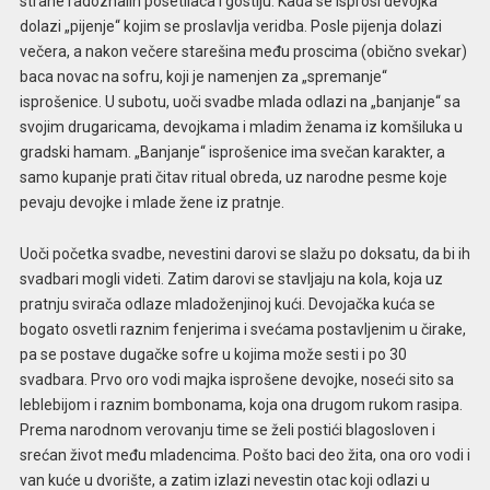
strane radoznalih posetilaca i gostiju. Kada se isprosi devojka
dolazi „pijenje“ kojim se proslavlja veridba. Posle pijenja dolazi
večera, a nakon večere starešina među proscima (obično svekar)
baca novac na sofru, koji je namenjen za „spremanje“
isprošenice. U subotu, uoči svadbe mlada odlazi na „banjanje“ sa
svojim drugaricama, devojkama i mladim ženama iz komšiluka u
gradski hamam. „Banjanje“ isprošenice ima svečan karakter, a
samo kupanje prati čitav ritual obreda, uz narodne pesme koje
pevaju devojke i mlade žene iz pratnje.
Uoči početka svadbe, nevestini darovi se slažu po doksatu, da bi ih
svadbari mogli videti. Zatim darovi se stavljaju na kola, koja uz
pratnju svirača odlaze mladoženjinoj kući. Devojačka kuća se
bogato osvetli raznim fenjerima i svećama postavljenim u čirake,
pa se postave dugačke sofre u kojima može sesti i po 30
svadbara. Prvo oro vodi majka isprošene devojke, noseći sito sa
leblebijom i raznim bombonama, koja ona drugom rukom rasipa.
Prema narodnom verovanju time se želi postići blagosloven i
srećan život među mladencima. Pošto baci deo žita, ona oro vodi i
van kuće u dvorište, a zatim izlazi nevestin otac koji odlazi u