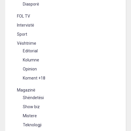
Diasporë
FOL TV
Intervistë
Sport
Vështrime
Editorial
Kolumne
Opinion
Koment +18
Magazinë
Shëndetësi
Show biz
Mistere
Teknologji