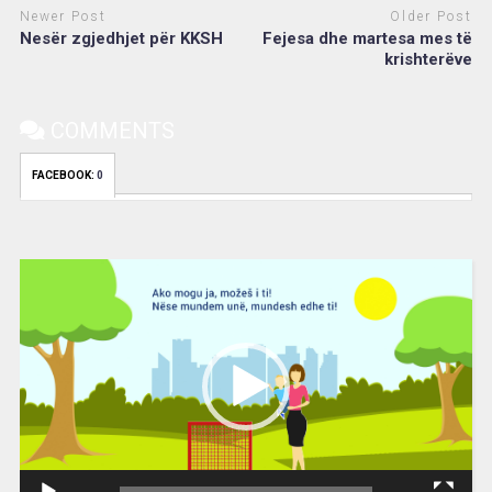
Newer Post
Older Post
Nesër zgjedhjet për KKSH
Fejesa dhe martesa mes të
krishterëve
COMMENTS
FACEBOOK:
0
Video
Player