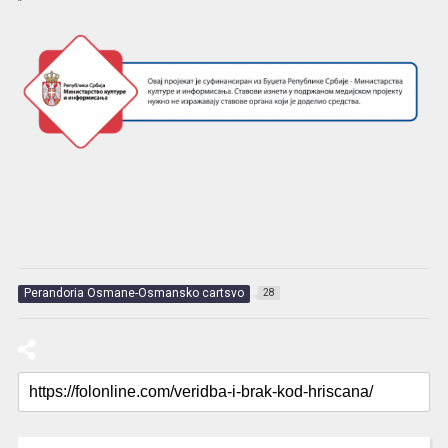
Perandoria Osmane-Osmansko cartsvo
28