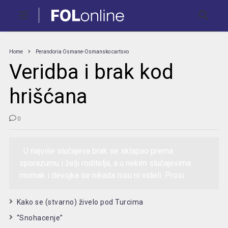
Home
Perandoria Osmane-Osmansko cartsvo
Veridba i brak kod
hrišćana
0
U najviše slučajeva brak se sklapao prema
sporazumu i želji roditelja, a u nekim slučajevima
momak i devojka se nikada nisu ni videli. Prosi
Kako se (stvarno) živelo pod Turcima
“Snohacenje”