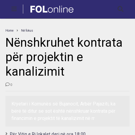
Home
Në fokus
Nënshkruhet kontrata
për projektin e
kanalizimit
0
Kryetari i Komunës së Bujanocit, Arbër Pajaziti, ka
bërë të ditur se sot është nënshkruar kontrata për
financimin e projektit të kanalizimit në rr
Për Vitin e Ri lokalet deri në ora 18:00