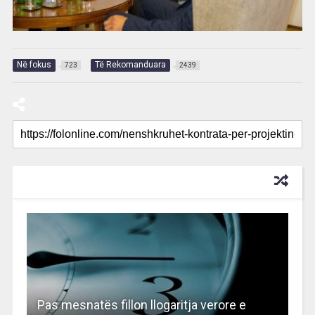
Në fokus
Të Rekomanduara
723
2439
RECOMMENDED FOR YOU
Pas mesnatës fillon llogaritja verore e