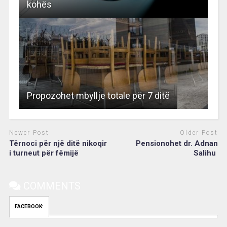
kohës
Propozohet mbyllje totale për 7 ditë
Newer Post
Older Post
Tërnoci për një ditë nikoqir
Pensionohet dr. Adnan
i turneut për fëmijë
Salihu
COMMENTS
FACEBOOK: