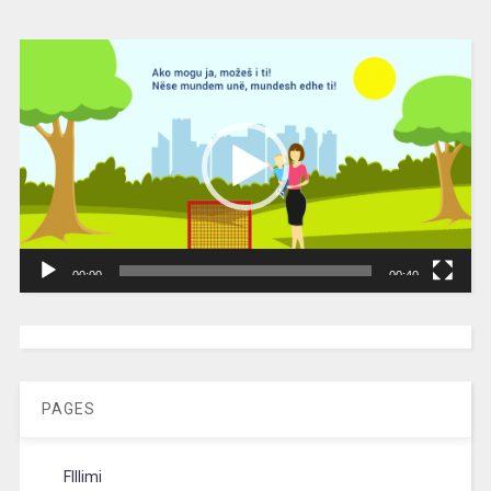
Video
Player
00:00
00:40
[wpc-weather id=”2189″ /]
PAGES
FIllimi