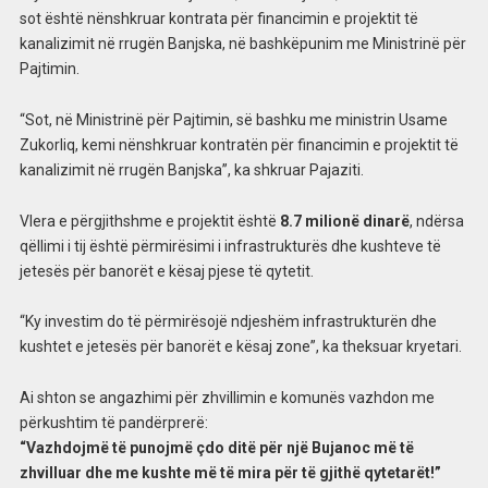
sot është nënshkruar kontrata për financimin e projektit të
kanalizimit në rrugën Banjska, në bashkëpunim me Ministrinë për
Pajtimin.
“Sot, në Ministrinë për Pajtimin, së bashku me ministrin Usame
Zukorliq, kemi nënshkruar kontratën për financimin e projektit të
kanalizimit në rrugën Banjska”, ka shkruar Pajaziti.
Vlera e përgjithshme e projektit është
8.7 milionë dinarë
, ndërsa
qëllimi i tij është përmirësimi i infrastrukturës dhe kushteve të
jetesës për banorët e kësaj pjese të qytetit.
“Ky investim do të përmirësojë ndjeshëm infrastrukturën dhe
kushtet e jetesës për banorët e kësaj zone”, ka theksuar kryetari.
Ai shton se angazhimi për zhvillimin e komunës vazhdon me
përkushtim të pandërprerë:
“Vazhdojmë të punojmë çdo ditë për një Bujanoc më të
zhvilluar dhe me kushte më të mira për të gjithë qytetarët!”