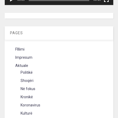
00:00
00:40
[wpc-weather id=”2189″ /]
PAGES
FIllimi
Impresum
Aktuale
Politikë
Shoqëri
Në fokus
Kronikë
Koronavirus
Kulturë