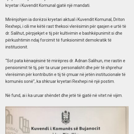
kryetar i Kuvendit Komunal gjatë një mandati.
Mirënjohjen ia dorëzoi kryetari aktual i Kuvendit Komunal, Driton
Rexhepi, i cili me këtë rast theksoi vlerësimin për qasjen e urtë të
dr. Salihut, përpjekjet e tij për kultivimin e bashkëpunimit si dhe
përkushtimin ndaj forcimit të funksionimit demokratik të
institucionit.
“Sot pata kënaqësinë të mirëpres dr. Adnan Salihun, me rastin e
pensionimit të tij, për ta uruar personalisht dhe për të shprehur
vlerësimin për kontributin e tij të çmuar në jetën institucionale të
komunës sonë”, ka shkruar kryetari Rexhepi në një postim.
Në fund, ai i ka uruar shëndet dhe jetë të gjatë në vitet në vijim.