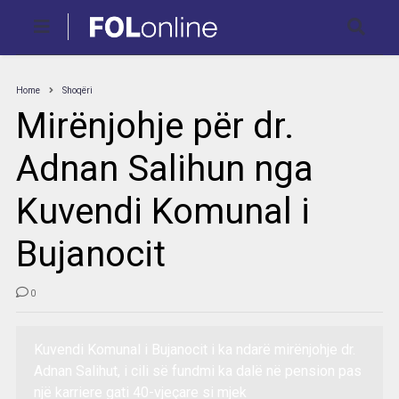
Home
Shoqëri
Mirënjohje për dr.
Adnan Salihun nga
Kuvendi Komunal i
Bujanocit
0
Kuvendi Komunal i Bujanocit i ka ndarë mirënjohje dr.
Adnan Salihut, i cili së fundmi ka dalë në pension pas
një karriere gati 40-vjeçare si mjek