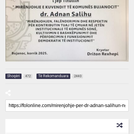
Shoqëri
Të Rekomanduara
472
2440
RECOMMENDED FOR YOU