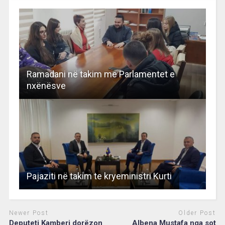
Ramadani në takim me Parlamentet e
nxënësve
Pajaziti në takim te kryeministri Kurti
Newer Post
Older Post
Deputeti Kamberi dorëzon
Albena Mustafa nga sot