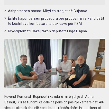
Ashpërsohen masat: Mbyllen tregjet në Bujanoc
Është hapur përsëri procedura për propozimin e kandidatit
të këshillave kombëtare të pakicave për REM
Kryediplomati Cakaj takon deputetët nga Lugina
Kuvendi Komunal i Bujanocit i ka ndarë mirënjohje dr. Adnan
Salihut, i cili së fundmi ka dalë në pension pas një karriere gati 40-
vjeçare si mjek dhe një kontribut të rëndësishëm institucional si