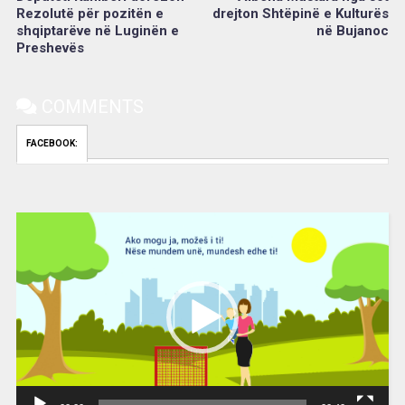
Rezolutë për pozitën e
drejton Shtëpinë e Kulturës
shqiptarëve në Luginën e
në Bujanoc
Preshevës
COMMENTS
FACEBOOK:
Video
Player