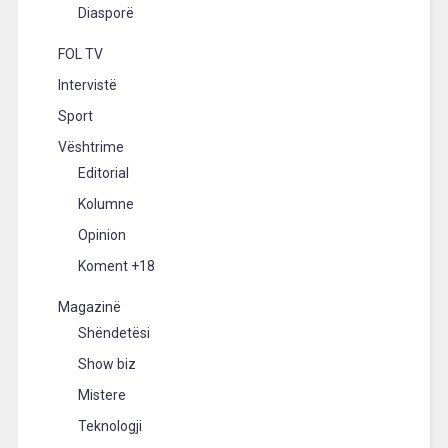
Diasporë
FOL TV
Intervistë
Sport
Vështrime
Editorial
Kolumne
Opinion
Koment +18
Magazinë
Shëndetësi
Show biz
Mistere
Teknologji