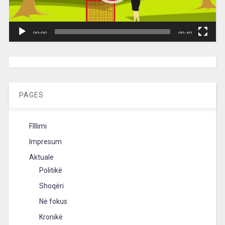
00:00
00:40
[wpc-weather id=”2189″ /]
PAGES
FIllimi
Impresum
Aktuale
Politikë
Shoqëri
Në fokus
Kronikë