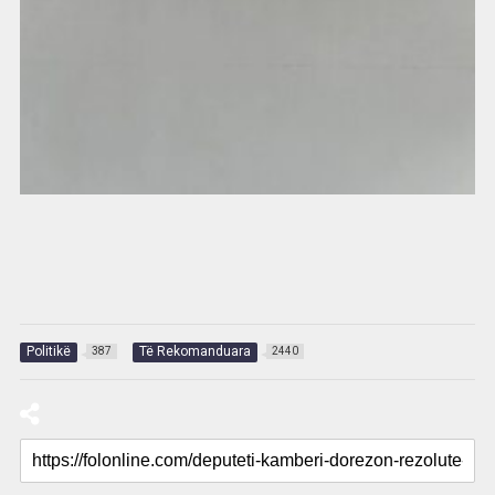
Politikë
Të Rekomanduara
387
2440