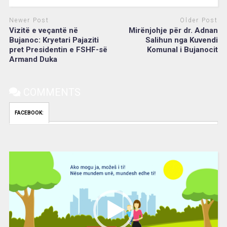
Newer Post
Older Post
Vizitë e veçantë në
Mirënjohje për dr. Adnan
Bujanoc: Kryetari Pajaziti
Salihun nga Kuvendi
pret Presidentin e FSHF-së
Komunal i Bujanocit
Armand Duka
COMMENTS
FACEBOOK:
Video
Player