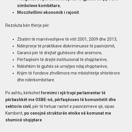
simboleve kombëtare
,
Moszhvillimi ekonomik i rajonit
.
Rezoluta bën thirrje për:
Zbatim të marrëveshjeve të vitit 2001, 2009 dhe 2013,
Ndërprerje të praktikave diskriminuese të pasivizimit,
Garanci për të drejtat gjuhësore dhe arsimore,
Përfaqësim të drejtë institucional të shqiptarëve,
Ndëshkim të gjuhës së urrejtjes ndaj shqiptarëve,
Krijim të fondeve zhvillimore me mbështetje shtetërore
dhe ndërkombëtare.
Po ashtu, kërkohet
formimi i një trupi parlamentar të
përbashkët me OSBE-në, përfaqësues të komunitetit dhe
sektorin civil
, për të hetuar rastet e pasivizimeve që, sipas
Kamberit,
po cenojnë strukturën etnike në komunat me
shumicë shqiptare
.