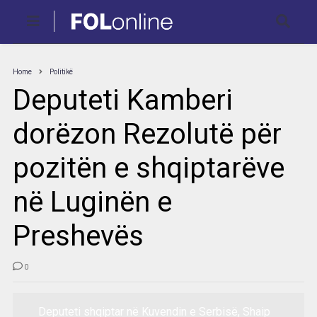
Home
Politikë
Deputeti Kamberi
dorëzon Rezolutë për
pozitën e shqiptarëve
në Luginën e
Preshevës
0
Deputeti shqiptar në Kuvendin e Serbisë, Shaip