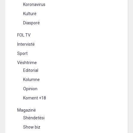
Koronavirus
Kulturë
Diasporë
FOL TV
Intervistë
Sport
Vështrime
Editorial
Kolumne
Opinion
Koment +18
Magazinë
Shëndetësi
Show biz