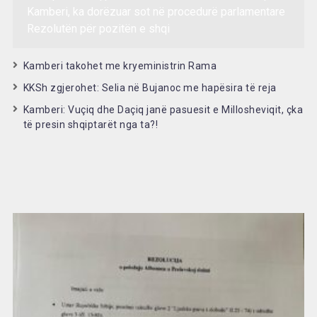
Kamberi, ka dorëzuar sot në procedurë parlamentare
Rezolutën për pozitën e shqi
Kamberi takohet me kryeministrin Rama
KKSh zgjerohet: Selia në Bujanoc me hapësira të reja
Kamberi: Vuçiq dhe Daçiq janë pasuesit e Millosheviqit, çka
të presin shqiptarët nga ta?!