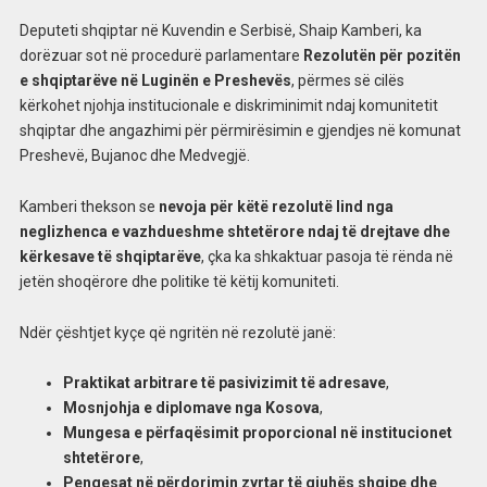
Deputeti shqiptar në Kuvendin e Serbisë, Shaip Kamberi, ka
dorëzuar sot në procedurë parlamentare
Rezolutën për pozitën
e shqiptarëve në Luginën e Preshevës
, përmes së cilës
kërkohet njohja institucionale e diskriminimit ndaj komunitetit
shqiptar dhe angazhimi për përmirësimin e gjendjes në komunat
Preshevë, Bujanoc dhe Medvegjë.
Kamberi thekson se
nevoja për këtë rezolutë lind nga
neglizhenca e vazhdueshme shtetërore ndaj të drejtave dhe
kërkesave të shqiptarëve
, çka ka shkaktuar pasoja të rënda në
jetën shoqërore dhe politike të këtij komuniteti.
Ndër çështjet kyçe që ngritën në rezolutë janë:
Praktikat arbitrare të pasivizimit të adresave
,
Mosnjohja e diplomave nga Kosova
,
Mungesa e përfaqësimit proporcional në institucionet
shtetërore
,
Pengesat në përdorimin zyrtar të gjuhës shqipe dhe