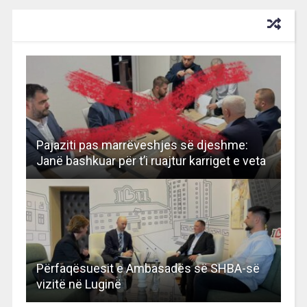
RECOMMENDED FOR YOU
Pajaziti pas marrëveshjes së djeshme:
Janë bashkuar për t’i ruajtur karriget e veta
Përfaqësuesit e Ambasadës së SHBA-së
vizitë në Luginë