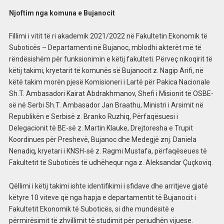
Njoftim nga komuna e Bujanocit
Fillimi i vitit të ri akademik 2021/2022 në Fakultetin Ekonomik të
Suboticës – Departamenti në Bujanoc, mblodhi akterët më të
rëndësishëm për funksionimin e këtij fakulteti. Përveç nikoqirit të
këtij takimi, kryetarit të komunës së Bujanocit z. Nagip Arifi, në
këtë takim morën pjesë Komisioneri i Lartë për Pakica Nacionale
Sh.T. Ambasadori Kairat Abdrakhmanov, Shefi i Misionit të OSBE-
së në Serbi Sh.T. Ambasador Jan Braathu, Ministri i Arsimit në
Republikën e Serbisë z. Branko Ruzhiq, Përfaqësuesi i
Delegacionit të BE-së z. Martin Klauke, Drejtoresha e Trupit
Koordinues për Preshevë, Bujanoc dhe Medegjë znj. Daniela
Nenadiq, kryetari i KNSH-së z. Ragmi Mustafa, përfaqëseues të
Fakultetit të Suboticës të udhëhequr nga z. Aleksandar Çuçkoviq.
Qëllimi i këtij takimi ishte identifikimi i sfidave dhe arritjeve gjatë
këtyre 10 viteve që nga hapja e departamentit të Bujanocit i
Fakultetit Ekonomik të Suboticës, si dhe mundësitë e
përmirësimit të zhvillimit të studimit për periudhën vijuese.