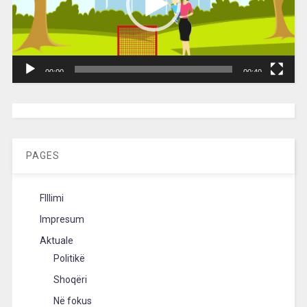
00:00
00:40
[wpc-weather id=”2189″ /]
PAGES
FIllimi
Impresum
Aktuale
Politikë
Shoqëri
Në fokus