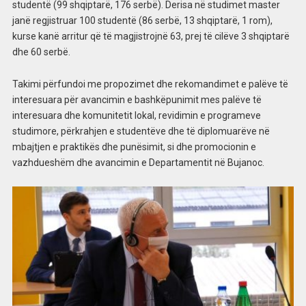
studentë (99 shqiptarë, 176 serbë). Derisa në studimet master
janë regjistruar 100 studentë (86 serbë, 13 shqiptarë, 1 rom),
kurse kanë arritur që të magjistrojnë 63, prej të cilëve 3 shqiptarë
dhe 60 serbë.
Takimi përfundoi me propozimet dhe rekomandimet e palëve të
interesuara për avancimin e bashkëpunimit mes palëve të
interesuara dhe komunitetit lokal, revidimin e programeve
studimore, përkrahjen e studentëve dhe të diplomuarëve në
mbajtjen e praktikës dhe punësimit, si dhe promocionin e
vazhdueshëm dhe avancimin e Departamentit në Bujanoc.