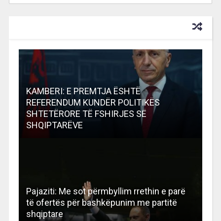
RECOMMENDED FOR YOU
KAMBERI: E PREMTJA ËSHTË
REFERENDUM KUNDËR POLITIKËS
SHTETËRORE TË FSHIRJES SË
SHQIPTARËVE
Pajaziti: Me sot përmbyllim rrethin e parë
të ofertës për bashkëpunim me partitë
shqiptare