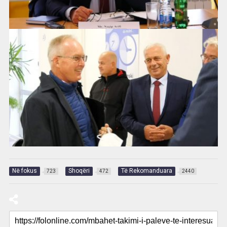
Në fokus
Shoqëri
Të Rekomanduara
723
472
2440