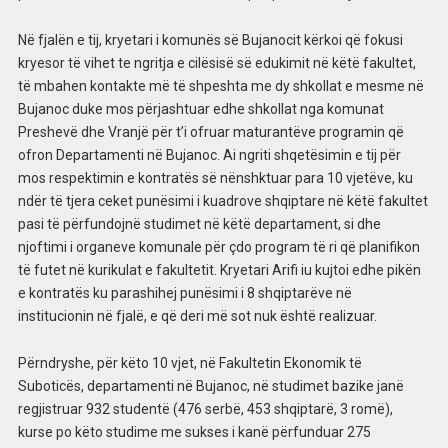
Në fjalën e tij, kryetari i komunës së Bujanocit kërkoi që fokusi
kryesor të vihet te ngritja e cilësisë së edukimit në këtë fakultet,
të mbahen kontakte më të shpeshta me dy shkollat e mesme në
Bujanoc duke mos përjashtuar edhe shkollat nga komunat
Preshevë dhe Vranjë për t’i ofruar maturantëve programin që
ofron Departamenti në Bujanoc. Ai ngriti shqetësimin e tij për
mos respektimin e kontratës së nënshktuar para 10 vjetëve, ku
ndër të tjera ceket punësimi i kuadrove shqiptare në këtë fakultet
pasi të përfundojnë studimet në këtë departament, si dhe
njoftimi i organeve komunale për çdo program të ri që planifikon
të futet në kurikulat e fakultetit. Kryetari Arifi iu kujtoi edhe pikën
e kontratës ku parashihej punësimi i 8 shqiptarëve në
institucionin në fjalë, e që deri më sot nuk është realizuar.
Përndryshe, për këto 10 vjet, në Fakultetin Ekonomik të
Suboticës, departamenti në Bujanoc, në studimet bazike janë
regjistruar 932 studentë (476 serbë, 453 shqiptarë, 3 romë),
kurse po këto studime me sukses i kanë përfunduar 275