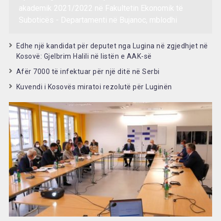
akademik 2021/2022 në Fakultetin Ekonomik të
Suboticës - Departamenti në Bujanoc, mblodhi
Edhe një kandidat për deputet nga Lugina në zgjedhjet në
Kosovë: Gjelbrim Halili në listën e AAK-së
Afër 7000 të infektuar për një ditë në Serbi
Kuvendi i Kosovës miratoi rezolutë për Luginën