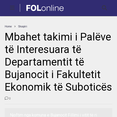
Home
Shoqëri
Mbahet takimi i Palëve
të Interesuara të
Departamentit të
Bujanocit i Fakultetit
Ekonomik të Suboticës
0
Njoftim nga komuna e Bujanocit Fillimi i vitit të ri