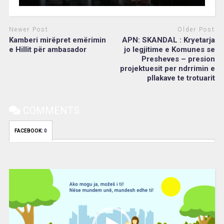
Newer Post
Older Post
Kamberi mirëpret emërimin
APN: SKANDAL : Kryetarja
e Hillit për ambasador
jo legjitime e Komunes se
Presheves – presion
projektuesit per ndrrimin e
pllakave te trotuarit
COMMENTS
FACEBOOK:
0
Video
Player