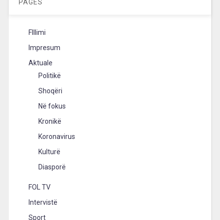
PAGES
FIllimi
Impresum
Aktuale
Politikë
Shoqëri
Në fokus
Kronikë
Koronavirus
Kulturë
Diasporë
FOL TV
Intervistë
Sport