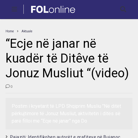
Home
Aktuale
“Ecje në janar në
kuadër të Ditêve të
Jonuz Musliut “(video)
0
Postim i kryetarit të LPD Shqiprim Musliu "Në ditët
përkujtimore të Jonuz Musliut, aktivitetin i ditës së
parë filloi me “Ecje në janar” nga Do
Pajaziti: Identifikohen autorët e grafiteve në Bujanoc