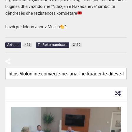
Luginës dhe vazhdoi me “Ndezjen e Flakadanëve” simbol të
qëndresës dhe rezistencës kombëtare
Lavdi për liderin Jonuz Musliu
”.
Aktuale
Të Rekomanduara
476
2440
RECOMMENDED FOR YOU