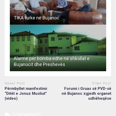
TIKA turke në Bujanoc
Alarme për bomba edhe në shkollat e
Bujanocit dhe Preshevës
Newer Post
Older Post
Përmbyllet manifestimi
Forumi i Gruas së PVD-së
“Ditët e Jonuz Musliut”
në Bujanoc zgjedh organet
(video)
udhëheqëse
COMMENTS