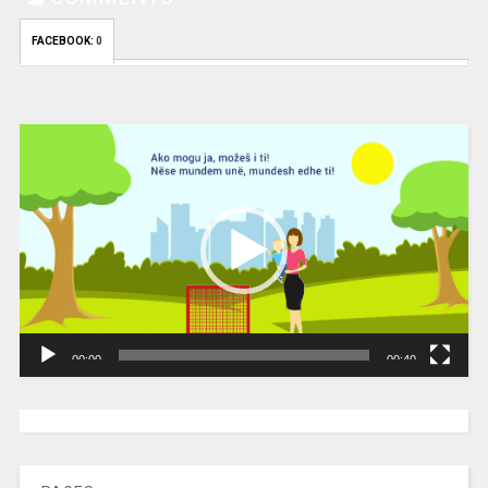
FACEBOOK:
0
Video
Player
00:00
00:40
[wpc-weather id=”2189″ /]