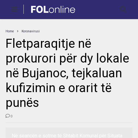
Home
Koronavirusi
Fletparaqitje në
prokurori për dy lokale
në Bujanoc, tejkaluan
kufizimin e orarit të
punës
0
Në seancën e sotme të Shtabit Komunal për Situata