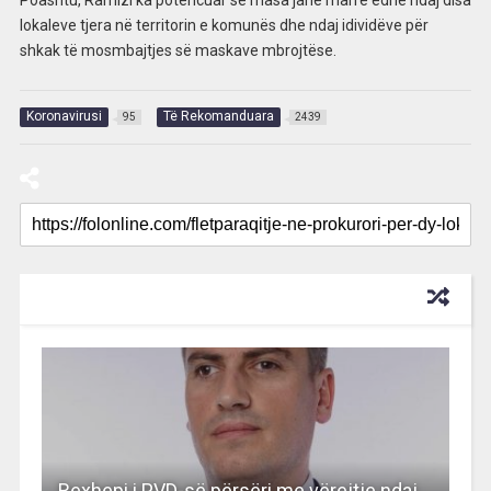
Poashtu, Ramizi ka potencuar se masa janë marrë edhe ndaj disa
lokaleve tjera në territorin e komunës dhe ndaj idividëve për
shkak të mosmbajtjes së maskave mbrojtëse.
Koronavirusi
Të Rekomanduara
95
2439
RECOMMENDED FOR YOU
Rexhepi i PVD-së përsëri me vërejtje ndaj