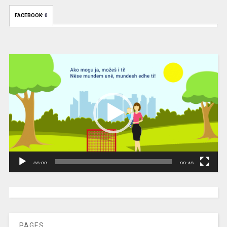
FACEBOOK:
0
Video
Player
00:00
00:40
[wpc-weather id=”2189″ /]
PAGES