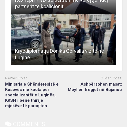
partnerit të koalicionit
Kryediplomatja Donika Gërvalla vizitë në
Luginë
Newer Post
Older Post
Ministria e Shëndetësisë e
Ashpërsohen masat:
Kosovës me kuota për
Mbyllen tregjet në Bujanoc
specializantët e Luginës,
KKSH i bënë thirrje
mjekëve të paraqiten
COMMENTS