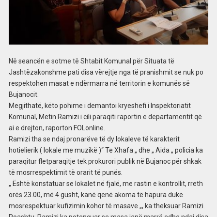
Në seancën e sotme të Shtabit Komunal për Situata të
Jashtëzakonshme pati disa vërejtje nga të pranishmit se nuk po
respektohen masat e ndërmarra në territorin e komunës së
Bujanocit.
Megjithatë, këto pohime i demantoi kryeshefi i Inspektoriatit
Komunal, Metin Ramizi i cili paraqiti raportin e departamentit që
ai e drejton, raporton FOLonline.
Ramizi tha se ndaj pronarëve të dy lokaleve të karakterit
hotielierik ( lokale me muzikë )“ Te Xhafa „ dhe „ Aida „ policia ka
paraqitur fletparaqitje tek prokurori publik në Bujanoc për shkak
të mosrrespektimit të orarit të punës.
„ Është konstatuar se lokalet në fjalë, me rastin e kontrollit, rreth
orës 23.00, më 4 gusht, kanë qenë akoma të hapura duke
mosrespektuar kufizimin kohor të masave „, ka theksuar Ramizi.