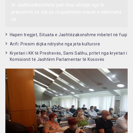
të Jashtëzakonshme pati disa vërejtje nga të
pranishmit se nuk po respektohen masat e ndërmarra
në
Hapen tregjet, Situata e Jashtëzakonshme mbetet në fuqi
Arifi: Presim diçka ndryshe nga jeta kulturore
Kryetari i KK të Preshevës, Sami Salihu, pritet nga kryetari i
Komisionit të Jashtëm Parlamentar të Kosovës