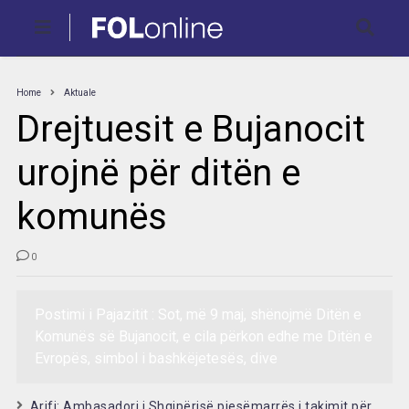
Home
Aktuale
Drejtuesit e Bujanocit
urojnë për ditën e
komunës
0
Postimi i Pajazitit : Sot, më 9 maj, shënojmë Ditën e
Komunës së Bujanocit, e cila përkon edhe me Ditën e
Evropës, simbol i bashkëjetesës, dive
Arifi: Ambasadori i Shqipërisë pjesëmarrës i takimit për