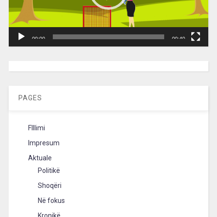
00:00
00:40
[wpc-weather id=”2189″ /]
PAGES
FIllimi
Impresum
Aktuale
Politikë
Shoqëri
Në fokus
Kronikë