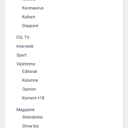
Koronavirus
Kulturë
Diasporë
FOL TV
Intervistë
Sport
Vështrime
Editorial
Kolumne
Opinion
Koment +18
Magazinë
Shëndetësi
Show biz