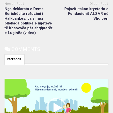
Newer Post
Older Post
Nga deklarata e Demo
Pajaziti takon kryetarin e
Berishës te refuzimi i
Fondacionit ALSAR në
Halkbankës. Ja si nisi
Shqipëri
bllokada politike e mjeteve
të Kosovoëa për shqiptarët
e Luginës (video)
COMMENTS
FACEBOOK:
Video
Player