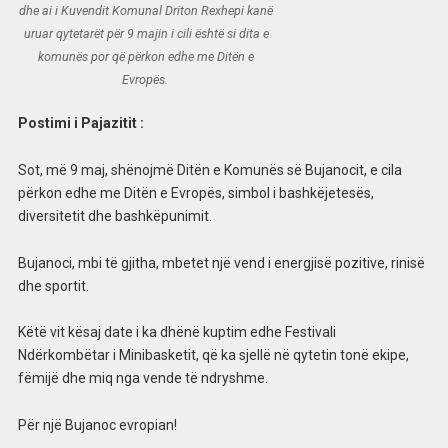
dhe ai i Kuvendit Komunal Driton Rexhepi kanë
uruar qytetarët për 9 majin i cili është si dita e
komunës por që përkon edhe me Ditën e
Evropës.
Postimi i Pajazitit :
Sot, më 9 maj, shënojmë Ditën e Komunës së Bujanocit, e cila
përkon edhe me Ditën e Evropës, simbol i bashkëjetesës,
diversitetit dhe bashkëpunimit.
Bujanoci, mbi të gjitha, mbetet një vend i energjisë pozitive, rinisë
dhe sportit.
Këtë vit kësaj date i ka dhënë kuptim edhe Festivali
Ndërkombëtar i Minibasketit, që ka sjellë në qytetin tonë ekipe,
fëmijë dhe miq nga vende të ndryshme.
Për një Bujanoc evropian!