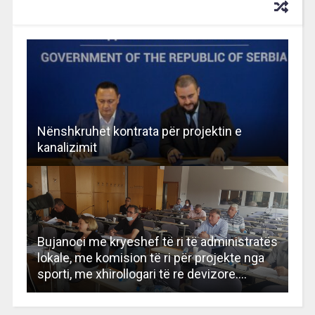
RECOMMENDED FOR YOU
Nënshkruhet kontrata për projektin e
kanalizimit
Bujanoci me kryeshef të ri të administratës
lokale, me komision të ri për projekte nga
sporti, me xhirollogari të re devizore….