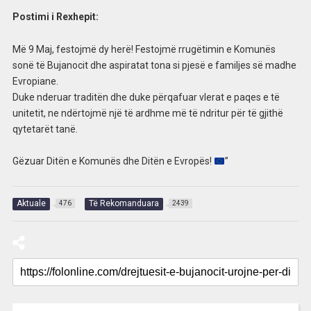
Postimi i Rexhepit:
Më 9 Maj, festojmë dy herë! Festojmë rrugëtimin e Komunës
sonë të Bujanocit dhe aspiratat tona si pjesë e familjes së madhe
Evropiane.
​Duke nderuar traditën dhe duke përqafuar vlerat e paqes e të
unitetit, ne ndërtojmë një të ardhme më të ndritur për të gjithë
qytetarët tanë.
​Gëzuar Ditën e Komunës dhe Ditën e Evropës!
”
Aktuale
Të Rekomanduara
476
2439