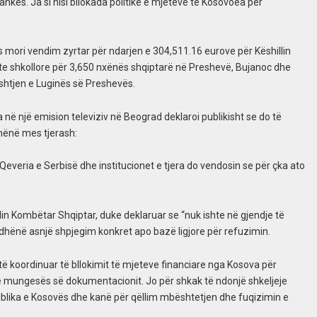
nkës. Ja si nisi bllokada politike e mjeteve të Kosovoëa për
 mori vendim zyrtar për ndarjen e 304,511.16 eurove për Këshillin
te shkollore për 3,650 nxënës shqiptarë në Preshevë, Bujanoc dhe
htjen e Luginës së Preshevës.
ë një emision televiziv në Beograd deklaroi publikisht se do të
hënë mes tjerash:
Qeveria e Serbisë dhe institucionet e tjera do vendosin se për çka ato
lin Kombëtar Shqiptar, duke deklaruar se “nuk ishte në gjendje të
a dhënë asnjë shpjegim konkret apo bazë ligjore për refuzimin.
 të koordinuar të bllokimit të mjeteve financiare nga Kosova për
ë mungesës së dokumentacionit. Jo për shkak të ndonjë shkeljeje
ublika e Kosovës dhe kanë për qëllim mbështetjen dhe fuqizimin e