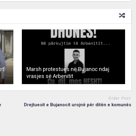
et
Marsh protestues në Bujanoc ndaj
vrasjes së Arbenitit
Older Post
e
Drejtuesit e Bujanocit urojnë për ditën e komunës