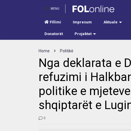
MENU
FIllimi
Impresum
Aktuale
Donatorët
Projektet
Home
Politikë
Nga deklarata e 
refuzimi i Halkban
politike e mjetev
shqiptarët e Lugi
0