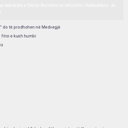
ga deklarata e Demo Berishës te refuzimi i Halkbankës. Ja
v
” do të prodhohen në Medvegjë
h fitoi e kush humbi
ës