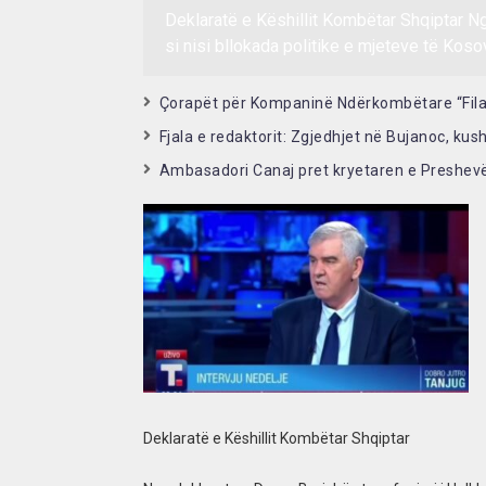
Deklaratë e Këshillit Kombëtar Shqiptar N
si nisi bllokada politike e mjeteve të Koso
Çorapët për Kompaninë Ndërkombëtare “Fila
Fjala e redaktorit: Zgjedhjet në Bujanoc, kus
Ambasadori Canaj pret kryetaren e Preshev
Deklaratë e Këshillit Kombëtar Shqiptar