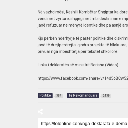
Në vazhdimësi, Këshilli Kombëtar Shqiptar ka dorë
vendimet zyrtare, shpjegimet mbi destinimin e mje
janë refuzuar në mënyrë identike dhe pa asnjë ars
Kjo përbën ndërhyrje të pastër politike dhe diskri
janë të drejtpërdrejta: qindra projekte të bllokua
privuar nga mbështetja për tekstet shkollore.
Linku i deklaratës së ministrit Berisha (Video)
https://www.facebook.com/share/v/14d5oBCw5
Politikë
Të Rekomanduara
387
2439