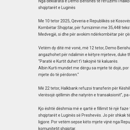
Nga deklarata e Demo Berishës te refuzimi i Halkba
shqiptarët e Luginës
Me 10 tetor 2025, Qeveria e Republikës së Kosovës
Kombëtar Shqiptar, për furnizimin me 35,448 teks
Medvegjë, si dhe për avokim ndërkombëtar për çës
Vetëm dy ditë më vonë, më 12 tetor, Demo Berisha n
angazhohet për ndalimin e këtyre mjeteve, duke t
“Paratë e Kurtit duhet t’i takojnë të kaluarës.
Albin Kurti mundet me dërgu sa mjete të dojë, por 
mjete do të përdoren.”
Më 22 tetor, Halkbank refuzoi transferin për Këshil
vlerësojë qëllimin dhe natyrën e transaksionit”, p
Kjo është dëshmia më e qartë e fillimit të një faze
shqiptarët e Luginës së Preshevës. Jo për shkak t
ligjore. Por vetëm sepse këto mjete vijnë nga Rep
komunitetit shqiptar.