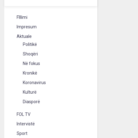
FIllimi
Impresum
Aktuale
Politikë
Shoqëri
Në fokus
Kronikë
Koronavirus
Kulturë
Diasporë
FOL TV
Intervistë
Sport