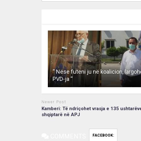
RECOMMENDED FOR YOU
“ Nëse futeni ju në koalicion, largoh
PVD-ja “
Newer Post
Kamberi: Të ndriçohet vrasja e 135 ushtarëv
shqiptarë në APJ
COMMENTS
FACEBOOK: