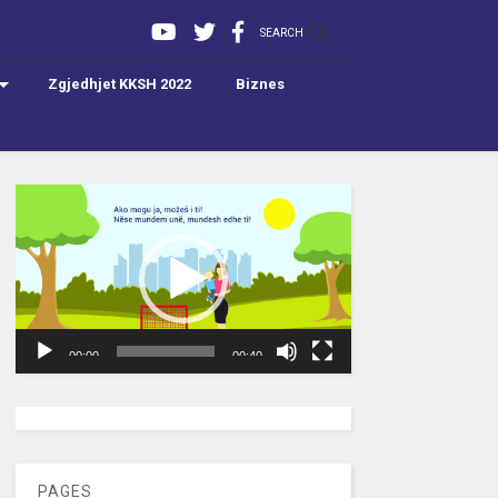
SEARCH
Zgjedhjet KKSH 2022
Biznes
Video
Player
00:00
00:40
[wpc-weather id=”2189″ /]
PAGES