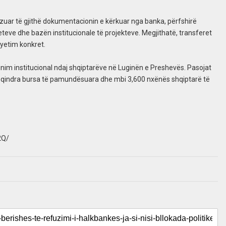
zuar të gjithë dokumentacionin e kërkuar nga banka, përfshirë
teve dhe bazën institucionale të projekteve. Megjithatë, transferet
yetim konkret.
minim institucional ndaj shqiptarëve në Luginën e Preshevës. Pasojat
ra, qindra bursa të pamundësuara dhe mbi 3,600 nxënës shqiptarë të
2Q/