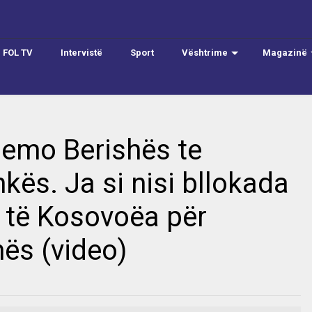
FOL TV
Intervistë
Sport
Vështrime
Magazinë
Demo Berishës te
kës. Ja si nisi bllokada
e të Kosovoëa për
nës (video)