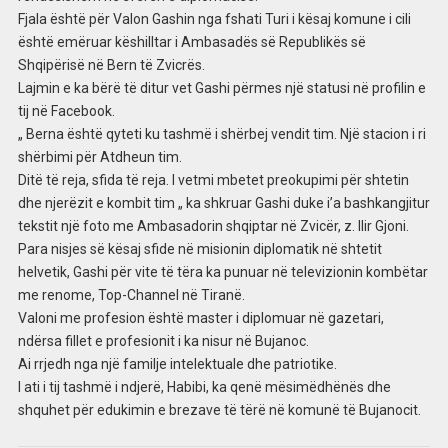
Fjala është për Valon Gashin nga fshati Turi i kësaj komune i cili
është emëruar këshilltar i Ambasadës së Republikës së
Shqipërisë në Bern të Zvicrës.
Lajmin e ka bërë të ditur vet Gashi përmes një statusi në profilin e
tij në Facebook.
„ Berna është qyteti ku tashmë i shërbej vendit tim. Një stacion i ri
shërbimi për Atdheun tim.
Ditë të reja, sfida të reja. I vetmi mbetet preokupimi për shtetin
dhe njerëzit e kombit tim „ ka shkruar Gashi duke i’a bashkangjitur
tekstit një foto me Ambasadorin shqiptar në Zvicër, z. Ilir Gjoni.
Para nisjes së kësaj sfide në misionin diplomatik në shtetit
helvetik, Gashi për vite të tëra ka punuar në televizionin kombëtar
me renome, Top-Channel në Tiranë.
Valoni me profesion është master i diplomuar në gazetari,
ndërsa fillet e profesionit i ka nisur në Bujanoc.
Ai rrjedh nga një familje intelektuale dhe patriotike.
I ati i tij tashmë i ndjerë, Habibi, ka qenë mësimëdhënës dhe
shquhet për edukimin e brezave të tërë në komunë të Bujanocit.