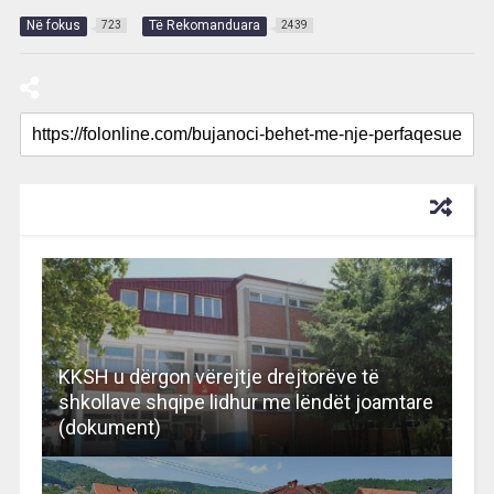
Në fokus
Të Rekomanduara
723
2439
RECOMMENDED FOR YOU
KKSH u dërgon vërejtje drejtorëve të
shkollave shqipe lidhur me lëndët joamtare
(dokument)