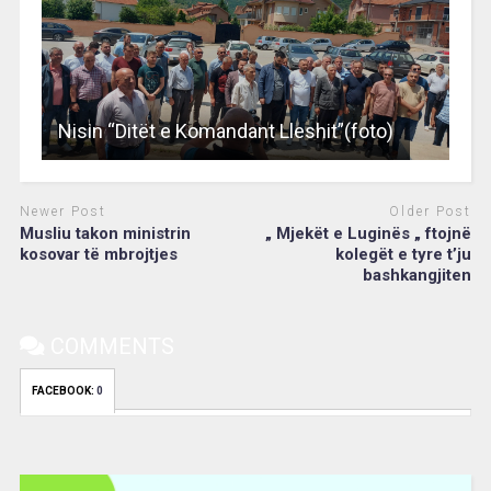
Nisin “Ditët e Komandant Lleshit”(foto)
Newer Post
Older Post
Musliu takon ministrin
„ Mjekët e Luginës „ ftojnë
kosovar të mbrojtjes
kolegët e tyre t’ju
bashkangjiten
COMMENTS
FACEBOOK:
0
Video