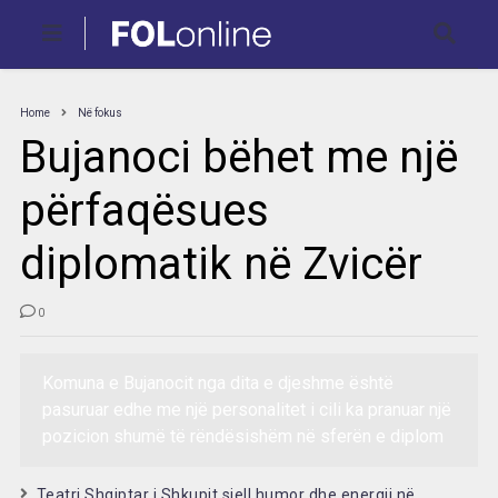
Home
Në fokus
Bujanoci bëhet me një
përfaqësues
diplomatik në Zvicër
0
Komuna e Bujanocit nga dita e djeshme është
pasuruar edhe me një personalitet i cili ka pranuar një
pozicion shumë të rëndësishëm në sferën e diplom
Teatri Shqiptar i Shkupit sjell humor dhe energji në