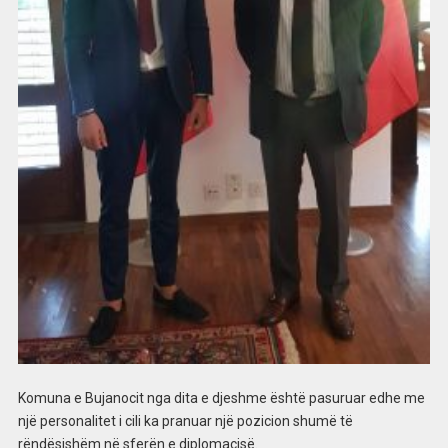
Komuna e Bujanocit nga dita e djeshme është pasuruar edhe me
një personalitet i cili ka pranuar një pozicion shumë të
rëndësishëm në sferën e diplomacisë.