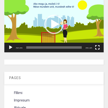
Player
00:00
00:40
[wpc-weather id=”2189″ /]
PAGES
FIllimi
Impresum
Aktuale