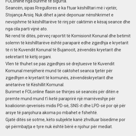
FOLonline nga burime të sigurta.
Seancën, sipas Rregullores e ka ftuar këshilltari më i vjetër,
Stojança Arsiq. Nuk dihet a janë deponuar nënshkrimet e
nevojshme të këshilltarëve të rinj për caktimin e kësaj seance dhe
nga cila parti vijnë ato.
Në rend të ditës, përveç raportit të Komisionit Konunal dhe betimit
solemn të këshilltarëve është paraparë edhe zgjedhja e kryetarit
të ri të Kuvendit Konunal të Bujanocit, zëvendës kryetarit dhe
sekretarit të këtij organi.
Vlen të thuhet se pas zgjedhjes së drejtuesve të Kuvendit
Komunal menjëherë mund të caktohet seanca tjetër për
zgjedhjen e kryetarit të komunës, zëvendëskryetarit dhe
anëtarëve të Këshillit Komunal.
Burimet e FOLonline flasin se thirrjes së seancës për ditën e
premte mund mund t’i ketë paraprirë një marrëveshje për
koalicionin qeverisës midis PD-së, SNS-it dhe LPD-së por që për
arsye të panjohura akoma po mbahet e fshehtë.
Gjatë ditës së sotme, këto subjekte kanë zhvilluar bisedime por
që përmbajtja e tyre nuk është bërë e njohur për mediat.