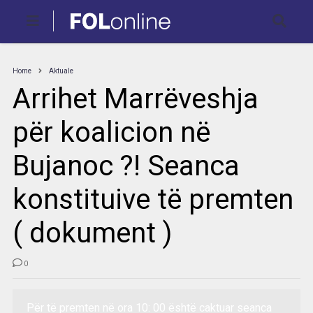
Home
Aktuale
Arrihet Marrëveshja
për koalicion në
Bujanoc ?! Seanca
konstituive të premten
( dokument )
0
Për të premten në ora 10: 00 është caktuar seanca