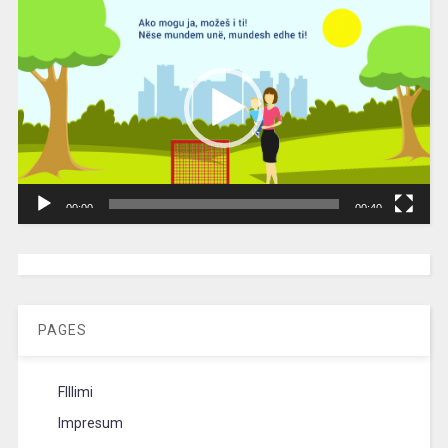
Video
Player
00:00
00:40
[wpc-weather id=”2189″ /]
PAGES
FIllimi
Impresum