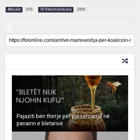
Aktuale
Të Rekomanduara
476
2439
RECOMMENDED FOR YOU
Pajaziti bën thirrje për pjesëmarrje në
panairin e bletarisë