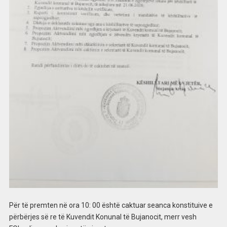
Për të premten në ora 10: 00 është caktuar seanca konstituive e
përbërjes së re të Kuvendit Konunal të Bujanocit, merr vesh