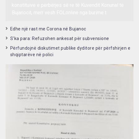
konstituive e përbërjes së re të Kuvendit Konunal të
Bujanocit, merr vesh FOLonline nga burime t
Edhe një rast me Corona në Bujanoc
S’ka para: Refuzohen ankesat për subvensione
Përfundojnë diskutimet publike dyditore për përfshirjen e
shqiptarëve në polici