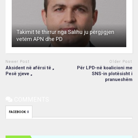
Takimit të thirrur nga Salihu ju përgjigjen
vetëm APN dhe PD
Newer Post
Older Post
Aksident në afërsi të „
Për LPD-në koalicioni me
Pesë yjeve „
SNS-in plotësisht i
pranueshëm
COMMENTS
FACEBOOK:
0