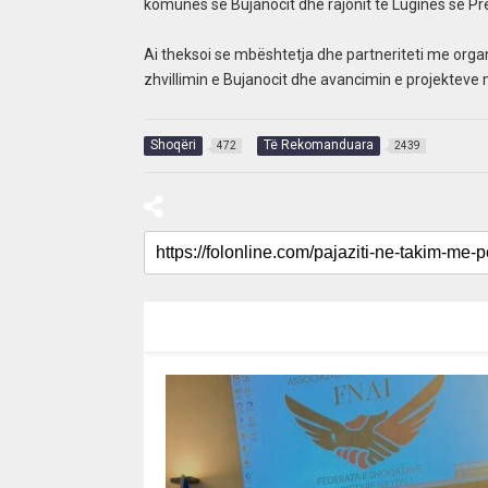
komunës së Bujanocit dhe rajonit të Luginës së P
Ai theksoi se mbështetja dhe partneriteti me o
zhvillimin e Bujanocit dhe avancimin e projekteve 
Shoqëri
Të Rekomanduara
472
2439
RECOMMENDED FOR YOU