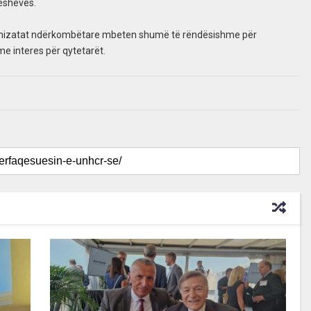
reshevës.
rganizatat ndërkombëtare mbeten shumë të rëndësishme për
me interes për qytetarët.