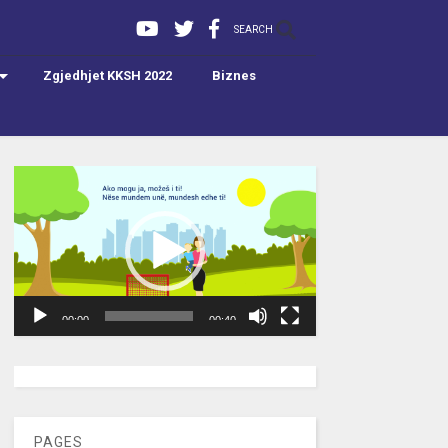
SEARCH
Zgjedhjet KKSH 2022
Biznes
Video
Player
00:00
00:40
[wpc-weather id=”2189″ /]
PAGES