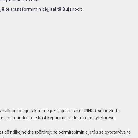
jë të transformimin digjital të Bujanocit
a zhvilluar sot një takim me përfaqësuesin e UNHCR-së në Serbi,
rete dhe mundësitë e bashkëpunimit në të mirë të qytetarëve.
tet që ndikojnë drejtpërdrejt në përmirësimin e jetës së qytetarëve të