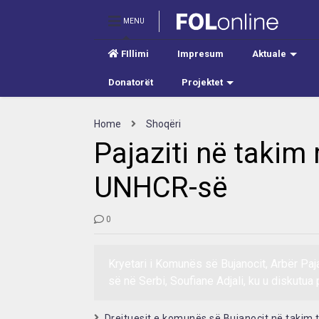
MENU
FIllimi
Impresum
Aktuale
Donatorët
Projektet
Home
Shoqëri
Pajaziti në takim
UNHCR-së
0
Kryetari i Komunës së Bujanocit, Arbër Paj
së në Serbi, Soufiane Adjali, ku u diskutua 
Drejtuesit e komunës së Bujanocit në takim t