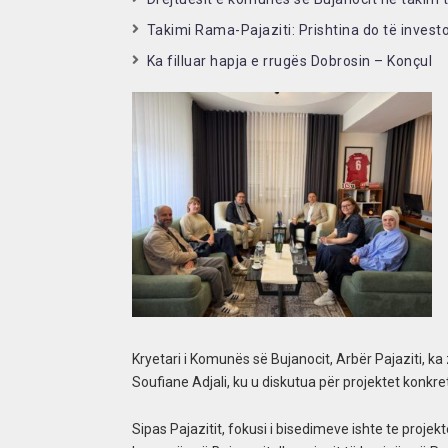
Takimi Rama-Pajaziti: Prishtina do të investo
Ka filluar hapja e rrugës Dobrosin – Konçul
Kryetari i Komunës së Bujanocit, Arbër Pajaziti, k
Soufiane Adjali, ku u diskutua për projektet konk
Sipas Pajazitit, fokusi i bisedimeve ishte te projek