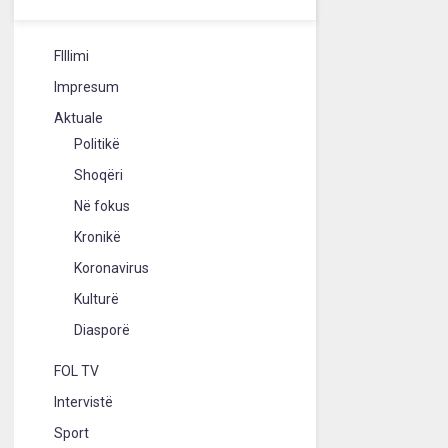
FIllimi
Impresum
Aktuale
Politikë
Shoqëri
Në fokus
Kronikë
Koronavirus
Kulturë
Diasporë
FOL TV
Intervistë
Sport