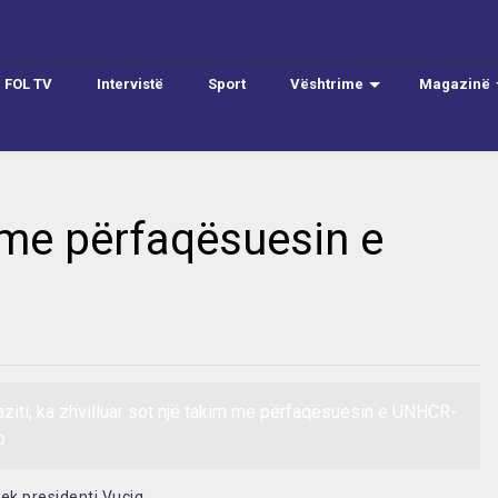
FOL TV
Intervistë
Sport
Vështrime
Magazinë
 me përfaqësuesin e
aziti, ka zhvilluar sot një takim me përfaqësuesin e UNHCR-
p
ek presidenti Vuçiq