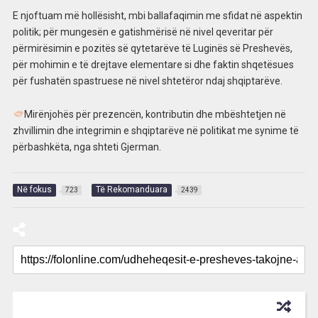
E njoftuam më hollësisht, mbi ballafaqimin me sfidat në aspektin
politik; për mungesën e gatishmërisë në nivel qeveritar për
përmirësimin e pozitës së qytetarëve të Luginës së Preshevës,
për mohimin e të drejtave elementare si dhe faktin shqetësues
për fushatën spastruese në nivel shtetëror ndaj shqiptarëve.
Mirënjohës për prezencën, kontributin dhe mbështetjen në
zhvillimin dhe integrimin e shqiptarëve në politikat me synime të
përbashkëta, nga shteti Gjerman.
Në fokus
Të Rekomanduara
723
2439
RECOMMENDED FOR YOU