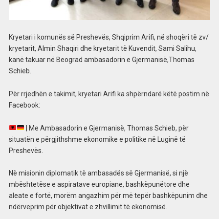
Kryetari i komunës së Preshevës, Shqiprim Arifi, në shoqëri të zv/
kryetarit, Almin Shaqiri dhe kryetarit të Kuvendit, Sami Salihu,
kanë takuar në Beograd ambasadorin e Gjermanisë,Thomas
Schieb.
Për rrjedhën e takimit, kryetari Arifi ka shpërndarë këtë postim në
Facebook:
| Me Ambasadorin e Gjermanisë, Thomas Schieb, për
situatën e përgjithshme ekonomike e politike në Luginë të
Preshevës.
Në misionin diplomatik të ambasadës së Gjermanisë, si një
mbështetëse e aspiratave europiane, bashkëpunëtore dhe
aleate e fortë, morëm angazhim për më tepër bashkëpunim dhe
ndërveprim për objektivat e zhvillimit të ekonomisë.