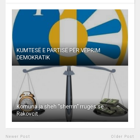
KUMTESË E PARTISË PËR VEPRIM
DEMOKRATIK
Komuna ja sheh “sherrin” rrugës së
Rakovcit
Newer Post
Older Post