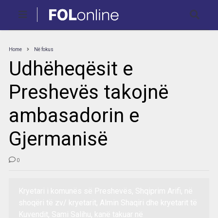
Home
Në fokus
Udhëheqësit e
Preshevës takojnë
ambasadorin e
Gjermanisë
0
Kryetari i komunës së Preshevës, Shqiprim Arifi, në
shoqëri të zv/ kryetarit, Almin Shaqiri dhe kryetarit të
Kuvendit, Sami Salihu, kanë takuar në