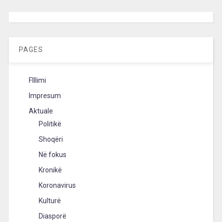
[wpc-weather id=”2189″ /]
PAGES
FIllimi
Impresum
Aktuale
Politikë
Shoqëri
Në fokus
Kronikë
Koronavirus
Kulturë
Diasporë