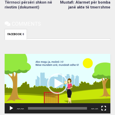
Tërrnoci përsëri shkon në
Mustafi: Alarmet për bomba
rivotim (dokument)
janë akte të tmerrshme
COMMENTS
FACEBOOK:
0
Video
Player
00:00
00:40