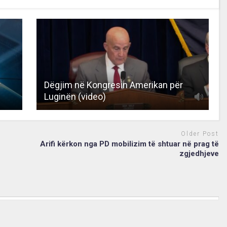
r
Dëgjim në Kongresin Amerikan për
Luginën (video)
Older Post
Arifi kërkon nga PD mobilizim të shtuar në prag të
zgjedhjeve