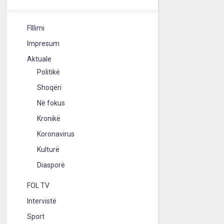
FIllimi
Impresum
Aktuale
Politikë
Shoqëri
Në fokus
Kronikë
Koronavirus
Kulturë
Diasporë
FOL TV
Intervistë
Sport