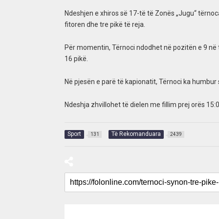
Ndeshjen e xhiros së 17-të të Zonës „Jugu“ tërnoc
fitoren dhe tre pikë të reja.
Për momentin, Tërnoci ndodhet në pozitën e 9 në 
16 pikë.
Në pjesën e parë të kapionatit, Tërnoci ka humbur si
Ndeshja zhvillohet të dielen me fillim prej orës 15:0
Sport
Të Rekomanduara
131
2439
RECOMMENDED FOR YOU