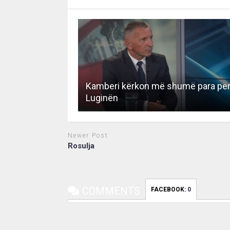
Kamberi kërkon më shumë para pë
Luginën
Newer Post
Rosulja
COMMENTS
FACEBOOK:
0