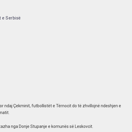
t e Serbisë
r ndaj Çekminit, futbollistët e Tërnocit do të zhvillojnë ndeshjen e
natit.
antazha nga Donje Stupanje e komunës së Leskovcit.