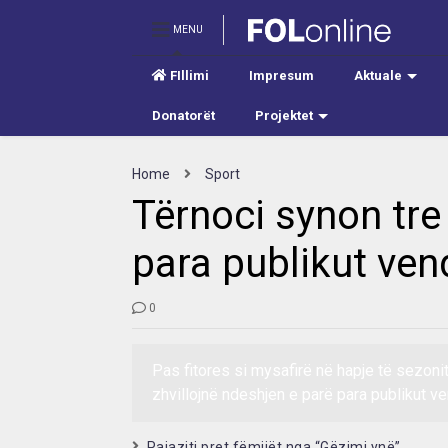
MENU
FIllimi
Impresum
Aktuale
Donatorët
Projektet
Home
Sport
Tërnoci synon tre
para publikut ve
0
Pas fitores si mysafirë në hapje të sezonit
zhvillojnë ndeshjen e parë para publikut v
Pajaziti pret fëmijët nga “Gëzimi ynë”