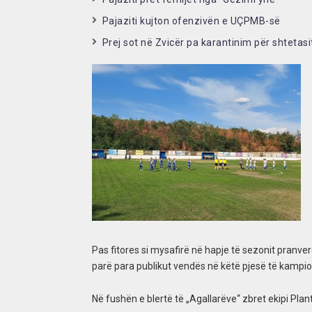
Pajaziti kujton ofenzivën e UÇPMB-së
Prej sot në Zvicër pa karantinim për shtetasi
Pas fitores si mysafirë në hapje të sezonit pranvero
parë para publikut vendës në këtë pjesë të kampio
Në fushën e blertë të „Agallarëve“ zbret ekipi Pl