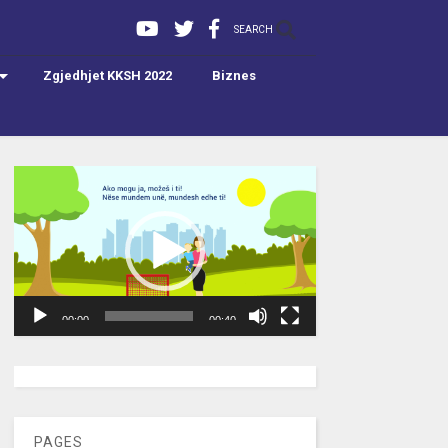
SEARCH
Zgjedhjet KKSH 2022
Biznes
Video
Player
00:00
00:40
[wpc-weather id=”2189″ /]
PAGES