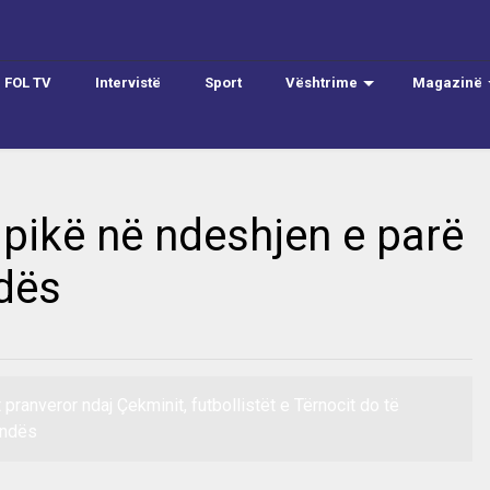
FOL TV
Intervistë
Sport
Vështrime
Magazinë
 pikë në ndeshjen e parë
ndës
 pranveror ndaj Çekminit, futbollistët e Tërnocit do të
endës