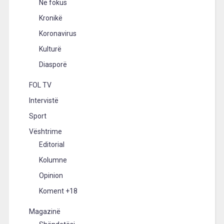
Në fokus
Kronikë
Koronavirus
Kulturë
Diasporë
FOL TV
Intervistë
Sport
Vështrime
Editorial
Kolumne
Opinion
Koment +18
Magazinë