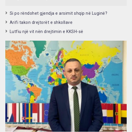
Si po rëndohet gjendja e arsimit shqip në Luginë?
Arifi takon drejtorët e shkollave
Lutfiu një vit nën drejtimin e KKSH-së