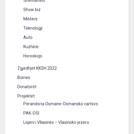
Shëndetësi
Show biz
Mistere
Teknologji
Auto
Kuzhinë
Horoskopi
Zgjedhjet KKSH 2022
Biznes
Donatorët
Projektet
Perandoria Osmane-Osmansko cartsvo
PAK-OSI
Liqeni i Vllasinës – Vlasinsko jezero