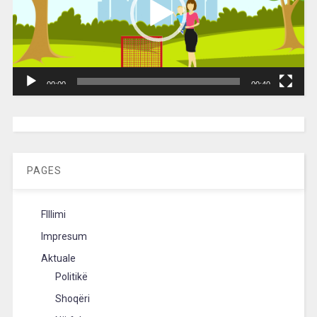
00:00
00:40
[wpc-weather id=”2189″ /]
PAGES
FIllimi
Impresum
Aktuale
Politikë
Shoqëri