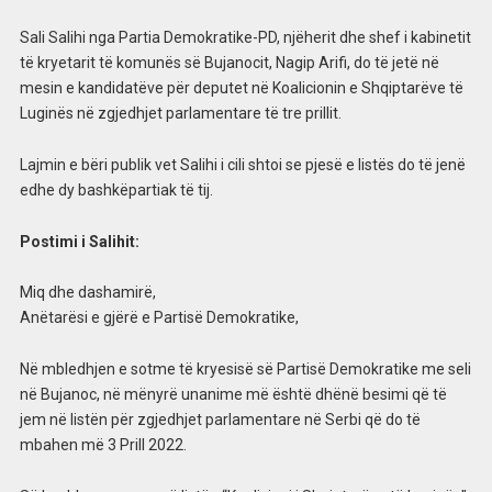
Sali Salihi nga Partia Demokratike-PD, njëherit dhe shef i kabinetit
të kryetarit të komunës së Bujanocit, Nagip Arifi, do të jetë në
mesin e kandidatëve për deputet në Koalicionin e Shqiptarëve të
Luginës në zgjedhjet parlamentare të tre prillit.
Lajmin e bëri publik vet Salihi i cili shtoi se pjesë e listës do të jenë
edhe dy bashkëpartiak të tij.
Postimi i Salihit:
Miq dhe dashamirë,
Anëtarësi e gjërë e Partisë Demokratike,
Në mbledhjen e sotme të kryesisë së Partisë Demokratike me seli
në Bujanoc, në mënyrë unanime më është dhënë besimi që të
jem në listën për zgjedhjet parlamentare në Serbi që do të
mbahen më 3 Prill 2022.