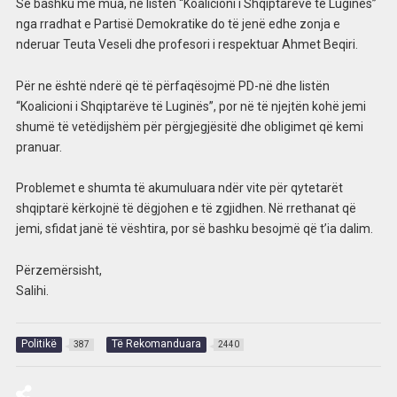
Së bashku me mua, në listën “Koalicioni i Shqiptarëve të Luginës”
nga rradhat e Partisë Demokratike do të jenë edhe zonja e
nderuar Teuta Veseli dhe profesori i respektuar Ahmet Beqiri.
Për ne është nderë që të përfaqësojmë PD-në dhe listën
“Koalicioni i Shqiptarëve të Luginës”, por në të njejtën kohë jemi
shumë të vetëdijshëm për përgjegjësitë dhe obligimet që kemi
pranuar.
Problemet e shumta të akumuluara ndër vite për qytetarët
shqiptarë kërkojnë të dëgjohen e të zgjidhen. Në rrethanat që
jemi, sfidat janë të vështira, por së bashku besojmë që t’ia dalim.
Përzemërsisht,
Salihi.
Politikë
Të Rekomanduara
387
2440