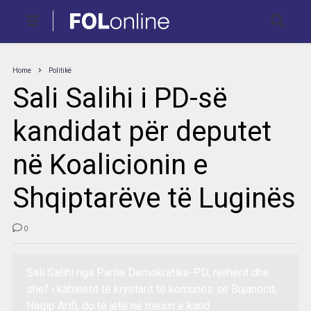
Home
Politikë
Sali Salihi i PD-së
kandidat për deputet
në Koalicionin e
Shqiptarëve të Luginës
0
Sali Salihi nga Partia Demokratike-PD, njëherit dhe
shef i kabinetit të kryetarit të komunës së Bujanocit,
Nagip Arifi, do të jetë në mesin e kand