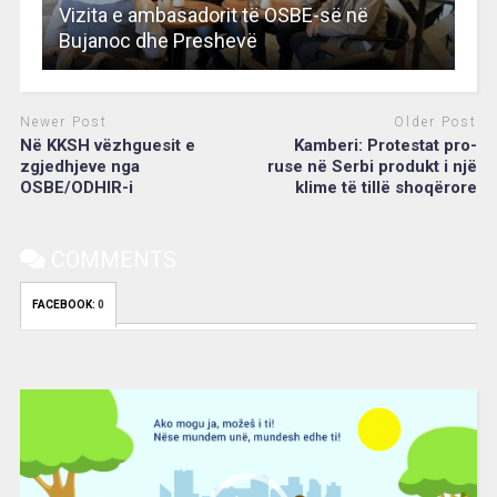
Vizita e ambasadorit të OSBE-së në
Bujanoc dhe Preshevë
Newer Post
Older Post
Në KKSH vëzhguesit e
Kamberi: Protestat pro-
zgjedhjeve nga
ruse në Serbi produkt i një
OSBE/ODHIR-i
klime të tillë shoqërore
COMMENTS
FACEBOOK:
0
Video
Player