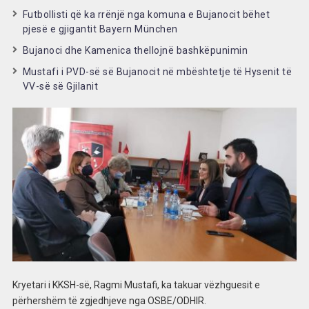
Futbollisti që ka rrënjë nga komuna e Bujanocit bëhet
pjesë e gjigantit Bayern München
Bujanoci dhe Kamenica thellojnë bashkëpunimin
Mustafi i PVD-së së Bujanocit në mbështetje të Hysenit të
VV-së së Gjilanit
Kryetari i KKSH-së, Ragmi Mustafi, ka takuar vëzhguesit e
përhershëm të zgjedhjeve nga OSBE/ODHIR.