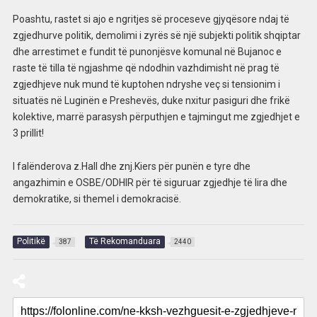
Poashtu, rastet si ajo e ngritjes së proceseve gjyqësore ndaj të
zgjedhurve politik, demolimi i zyrës së një subjekti politik shqiptar
dhe arrestimet e fundit të punonjësve komunal në Bujanoc e
raste të tilla të ngjashme që ndodhin vazhdimisht në prag të
zgjedhjeve nuk mund të kuptohen ndryshe veç si tensionim i
situatës në Luginën e Preshevës, duke nxitur pasiguri dhe frikë
kolektive, marrë parasysh përputhjen e tajmingut me zgjedhjet e
3 prillit!
I falënderova z.Hall dhe znj.Kiers për punën e tyre dhe
angazhimin e OSBE/ODHIR për të siguruar zgjedhje të lira dhe
demokratike, si themel i demokracisë.
Politikë
Të Rekomanduara
387
2440