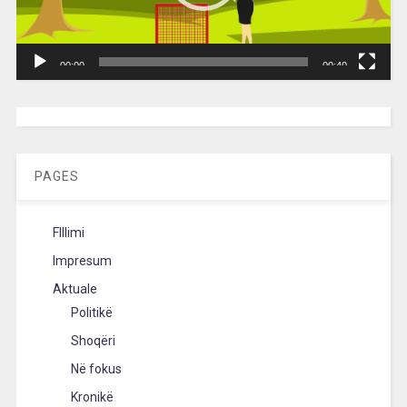
00:00
00:40
[wpc-weather id=”2189″ /]
PAGES
FIllimi
Impresum
Aktuale
Politikë
Shoqëri
Në fokus
Kronikë