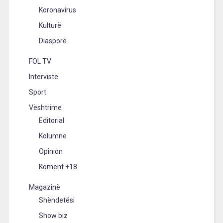
Koronavirus
Kulturë
Diasporë
FOL TV
Intervistë
Sport
Vështrime
Editorial
Kolumne
Opinion
Koment +18
Magazinë
Shëndetësi
Show biz