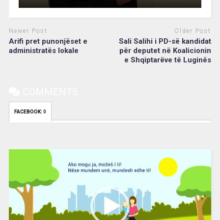
Newer Post
Older Post
Arifi pret punonjëset e
Sali Salihi i PD-së kandidat
administratës lokale
për deputet në Koalicionin
e Shqiptarëve të Luginës
COMMENTS
FACEBOOK:
0
Video
Player