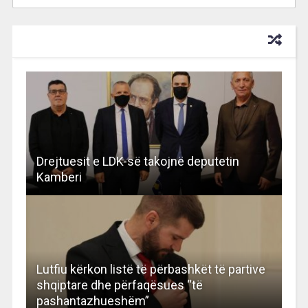
RECOMMENDED FOR YOU
Drejtuesit e LDK-së takojnë deputetin
Kamberi
Lutfiu kërkon listë të përbashkët të partive
shqiptare dhe përfaqësues “të
pashantazhueshëm”