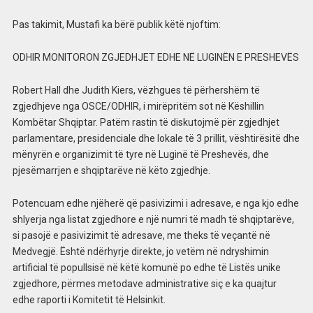
Pas takimit, Mustafi ka bërë publik këtë njoftim:
ODHIR MONITORON ZGJEDHJET EDHE NË LUGINËN E PRESHEVËS
Robert Hall dhe Judith Kiers, vëzhgues të përhershëm të
zgjedhjeve nga OSCE/ODHIR, i mirëpritëm sot në Këshillin
Kombëtar Shqiptar. Patëm rastin të diskutojmë për zgjedhjet
parlamentare, presidenciale dhe lokale të 3 prillit, vështirësitë dhe
mënyrën e organizimit të tyre në Luginë të Preshevës, dhe
pjesëmarrjen e shqiptarëve në këto zgjedhje.
Potencuam edhe njëherë që pasivizimi i adresave, e nga kjo edhe
shlyerja nga listat zgjedhore e një numri të madh të shqiptarëve,
si pasojë e pasivizimit të adresave, me theks të veçantë në
Medvegjë. Është ndërhyrje direkte, jo vetëm në ndryshimin
artificial të popullsisë në këtë komunë po edhe të Listës unike
zgjedhore, përmes metodave administrative siç e ka quajtur
edhe raporti i Komitetit të Helsinkit.