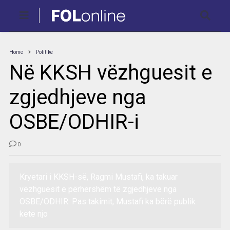
Home
Politikë
Në KKSH vëzhguesit e
zgjedhjeve nga
OSBE/ODHIR-i
0
Kryetari i KKSH-së, Ragmi Mustafi, ka takuar
vëzhguesit e përhershëm të zgjedhjeve nga
OSBE/ODHIR. Pas takimit, Mustafi ka bërë publik
këtë njo