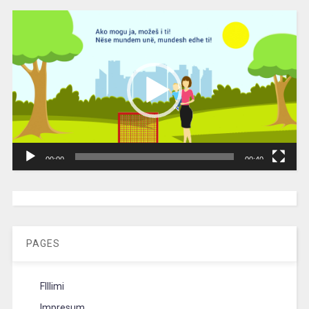
Video
Player
00:00
00:40
[wpc-weather id=”2189″ /]
PAGES
FIllimi
Impresum