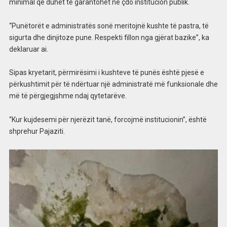
minimal që duhet të garantohet në çdo institucion publik.
“Punëtorët e administratës sonë meritojnë kushte të pastra, të
sigurta dhe dinjitoze pune. Respekti fillon nga gjërat bazike”, ka
deklaruar ai.
Sipas kryetarit, përmirësimi i kushteve të punës është pjesë e
përkushtimit për të ndërtuar një administratë më funksionale dhe
më të përgjegjshme ndaj qytetarëve.
“Kur kujdesemi për njerëzit tanë, forcojmë institucionin”, është
shprehur Pajaziti.