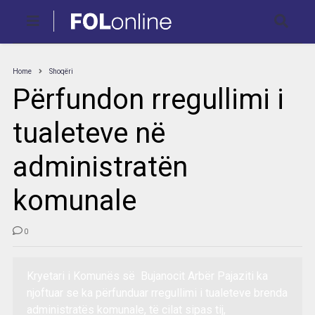
Home
Shoqëri
Përfundon rregullimi i
tualeteve në
administratën
komunale
0
Kryetari i Komunës së Bujanocit Arbër Pajaziti ka
njoftuar se ka përfunduar rregullimi i tualeteve brenda
administratës komunale, të cilat sipas tij,