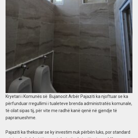
Kryetari i Komunës së Bujanocit Arbër Pajaziti ka njoftuar se ka
përfunduar rregullimi i tualeteve brenda administratës komunale,
të cilat sipas tij, për vite me radhë kanë qenë në gjendje të
papranueshme.
Pajaziti ka theksuar se ky investim nuk përbën luks, por standard