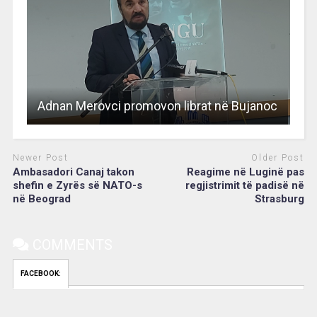
Adnan Merovci promovon librat në Bujanoc
Newer Post
Older Post
Ambasadori Canaj takon
Reagime në Luginë pas
shefin e Zyrës së NATO-s
regjistrimit të padisë në
në Beograd
Strasburg
COMMENTS
FACEBOOK: