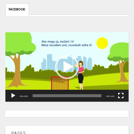
FACEBOOK:
Video
Player
00:00
00:40
[wpc-weather id=”2189″ /]
PAGES