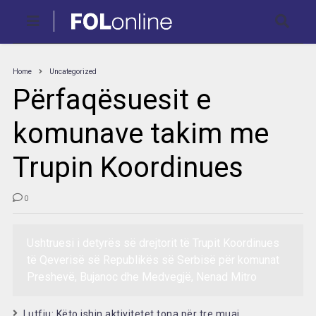
Home
Uncategorized
Përfaqësuesit e
komunave takim me
Trupin Koordinues
0
Ushtruesi i detyrës së drejtorit të Trupit Koordinues
të Qeverisë së Republikës së Serbisë për komunat
Preshevë, Bujanoc dhe Medvegjë, Nenad Mitro
Lutfiu: Këto ishin aktivitetet tona për tre muaj