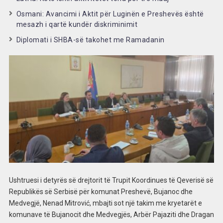
Osmani: Avancimi i Aktit për Luginën e Preshevës është
mesazh i qartë kundër diskriminimit
Diplomati i SHBA-së takohet me Ramadanin
Ushtruesi i detyrës së drejtorit të Trupit Koordinues të Qeverisë së
Republikës së Serbisë për komunat Preshevë, Bujanoc dhe
Medvegjë, Nenad Mitrović, mbajti sot një takim me kryetarët e
komunave të Bujanocit dhe Medvegjës, Arbër Pajaziti dhe Dragan