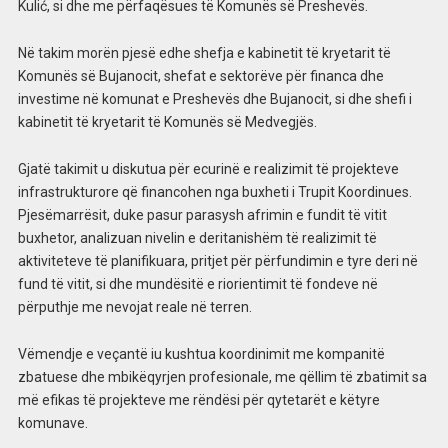
Kulić, si dhe me përfaqësues të Komunës së Preshevës.
Në takim morën pjesë edhe shefja e kabinetit të kryetarit të
Komunës së Bujanocit, shefat e sektorëve për financa dhe
investime në komunat e Preshevës dhe Bujanocit, si dhe shefi i
kabinetit të kryetarit të Komunës së Medvegjës.
Gjatë takimit u diskutua për ecurinë e realizimit të projekteve
infrastrukturore që financohen nga buxheti i Trupit Koordinues.
Pjesëmarrësit, duke pasur parasysh afrimin e fundit të vitit
buxhetor, analizuan nivelin e deritanishëm të realizimit të
aktiviteteve të planifikuara, pritjet për përfundimin e tyre deri në
fund të vitit, si dhe mundësitë e riorientimit të fondeve në
përputhje me nevojat reale në terren.
Vëmendje e veçantë iu kushtua koordinimit me kompanitë
zbatuese dhe mbikëqyrjen profesionale, me qëllim të zbatimit sa
më efikas të projekteve me rëndësi për qytetarët e këtyre
komunave.