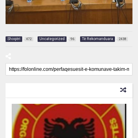
Shoqëri
Uncategorized
Të Rekomanduara
472
96
2438
RECOMMENDED FOR YOU