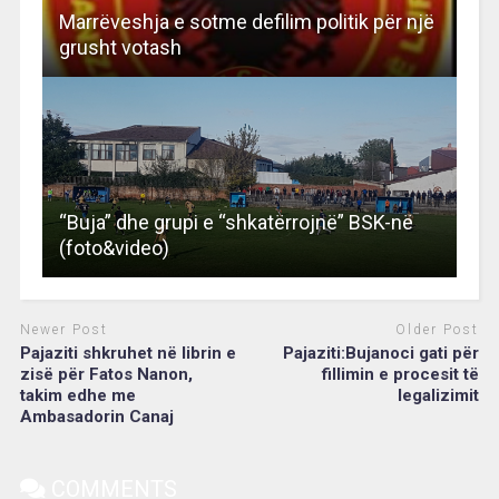
Marrëveshja e sotme defilim politik për një
grusht votash
“Buja” dhe grupi e “shkatërrojnë” BSK-në
(foto&video)
Newer Post
Older Post
Pajaziti shkruhet në librin e
Pajaziti:Bujanoci gati për
zisë për Fatos Nanon,
fillimin e procesit të
takim edhe me
legalizimit
Ambasadorin Canaj
COMMENTS