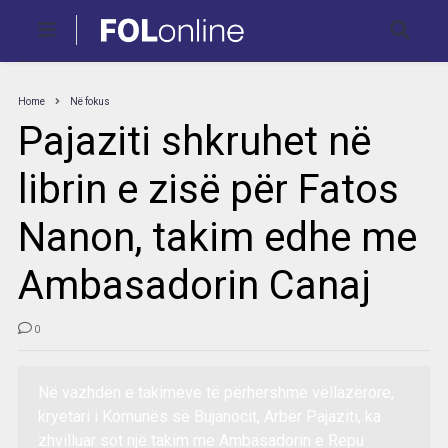
Home
Në fokus
Pajaziti shkruhet në
librin e zisë për Fatos
Nanon, takim edhe me
Ambasadorin Canaj
0
Në vazhdën e takimeve të përhershme vëllazërore,
kryetari i Komunës së Bujanocit, Arbër Pajaziti, ka
zhvilluar sot një takim me Ambasadorin e Repu