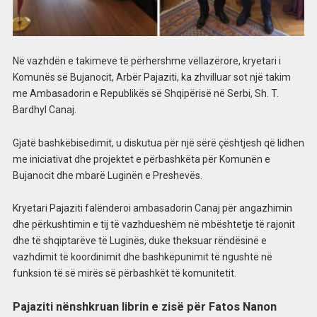
Në vazhdën e takimeve të përhershme vëllazërore, kryetari i
Komunës së Bujanocit, Arbër Pajaziti, ka zhvilluar sot një takim
me Ambasadorin e Republikës së Shqipërisë në Serbi, Sh. T.
Bardhyl Canaj.
Gjatë bashkëbisedimit, u diskutua për një sërë çështjesh që lidhen
me iniciativat dhe projektet e përbashkëta për Komunën e
Bujanocit dhe mbarë Luginën e Preshevës.
Kryetari Pajaziti falënderoi ambasadorin Canaj për angazhimin
dhe përkushtimin e tij të vazhdueshëm në mbështetje të rajonit
dhe të shqiptarëve të Luginës, duke theksuar rëndësinë e
vazhdimit të koordinimit dhe bashkëpunimit të ngushtë në
funksion të së mirës së përbashkët të komunitetit.
Pajaziti nënshkruan librin e zisë për Fatos Nanon