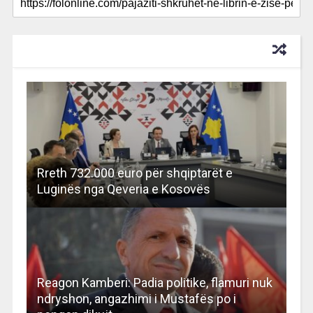
RECOMMENDED FOR YOU
Rreth 732.000 euro për shqiptarët e
Luginës nga Qeveria e Kosovës
Reagon Kamberi: Padia politike, flamuri nuk
ndryshon, angazhimi i Mustafës po i