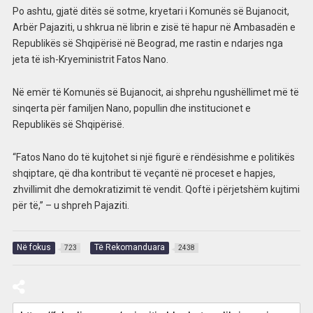
Po ashtu, gjatë ditës së sotme, kryetari i Komunës së Bujanocit,
Arbër Pajaziti, u shkrua në librin e zisë të hapur në Ambasadën e
Republikës së Shqipërisë në Beograd, me rastin e ndarjes nga
jeta të ish-Kryeministrit Fatos Nano.
Në emër të Komunës së Bujanocit, ai shprehu ngushëllimet më të
sinqerta për familjen Nano, popullin dhe institucionet e
Republikës së Shqipërisë.
“Fatos Nano do të kujtohet si një figurë e rëndësishme e politikës
shqiptare, që dha kontribut të veçantë në proceset e hapjes,
zhvillimit dhe demokratizimit të vendit. Qoftë i përjetshëm kujtimi
për të,” – u shpreh Pajaziti.
Në fokus
Të Rekomanduara
723
2438