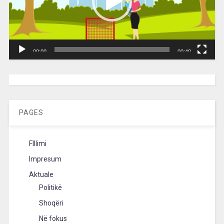
00:00
00:40
[wpc-weather id=”2189″ /]
PAGES
FIllimi
Impresum
Aktuale
Politikë
Shoqëri
Në fokus