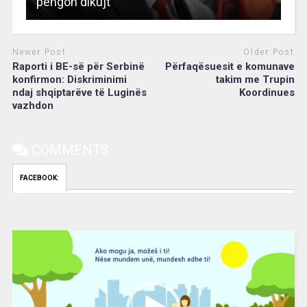
pengon dikujt
Newer Post
Older Post
Raporti i BE-së për Serbinë
Përfaqësuesit e komunave
konfirmon: Diskriminimi
takim me Trupin
ndaj shqiptarëve të Luginës
Koordinues
vazhdon
COMMENTS
FACEBOOK:
Video
Player