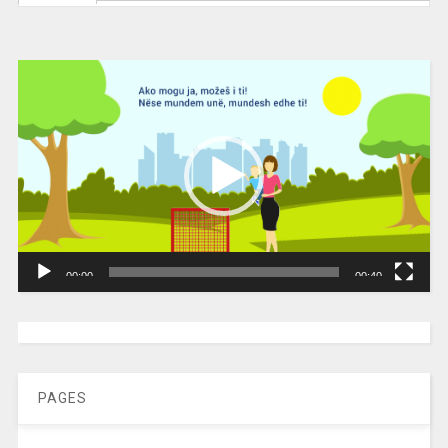
Video
Player
00:00
00:40
[wpc-weather id=”2189″ /]
PAGES