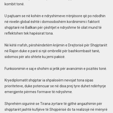
kombit tonë.
U pajtuam se në kohën e ndryshimeve rrënjësore që po ndodhin
në nivelin global është i domosdoshëm kordinimimi i faktorit
shqiptarë në Ballkan për çështjet e ndryshme të cilat mund të
reflektohen tek hapësirat tona.
Në këtë rrafsh, përshëndetëm krijimin e Drejtorisë për Shqiptarët
në Rajon duke e parë si një ombrellë për bashkombasit tanë,
sidomos për ato shtete ku jemi pakicë.
Funksionimin e saj e shohim si jetik për avancimin e pozitës tonë.
Kryediplomatit shqiptar ia shpalosëm nevojat tona sipas
prioriteteve, duke potencuar se në disa prej tyre duhet ndërhyrje
emergjente përmes formave të ndryshme.
Shprehëm sigurinë se Tirana zyrtare të gjithë angazhimin për
shqiptarët jashtë kufijëve të Shqipërisë do ta realizojë në mënyrë