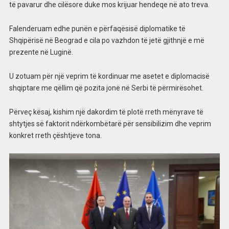
të pavarur dhe cilësore duke mos krijuar hendeqe në ato treva.
Falenderuam edhe punën e përfaqësisë diplomatike të
Shqipërisë në Beograd e cila po vazhdon të jetë gjithnjë e më
prezente në Luginë.
U zotuam për një veprim të kordinuar me asetet e diplomacisë
shqiptare me qëllim që pozita jonë në Serbi të përmirësohet.
Përveç kësaj, kishim një dakordim të plotë rreth mënyrave të
shtytjes së faktorit ndërkombëtarë për sensibilizim dhe veprim
konkret rreth çështjeve tona.