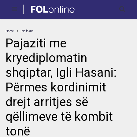
Home
Në fokus
Pajaziti me
kryediplomatin
shqiptar, Igli Hasani:
Përmes kordinimit
drejt arritjes së
qëllimeve të kombit
tonë