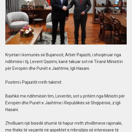
Kryetari i komunës së Bujanocit, Arbër Pajaziti, i shoqëruar nga
ndihmësi i tij, Levent Qazimi, kanë takuar sot në Tiranë Ministrin
për Evropën dhe Punët e Jashtme, Igli Hasani.
Postimi i Pajazitit rreth takimit:
Bashkë me ndihmësin tim, Leventin, sot u pritëm nga Ministri për
Evropën dhe Punët e Jashtme i Republikës së Shqipërisë, z.Igli
Hasani.
Zhvilluam një bisedë shumë të hapur rreth zhvillimeve rajonale,
me theks të veçantë në aspektet e mbrojtjes së interesave të