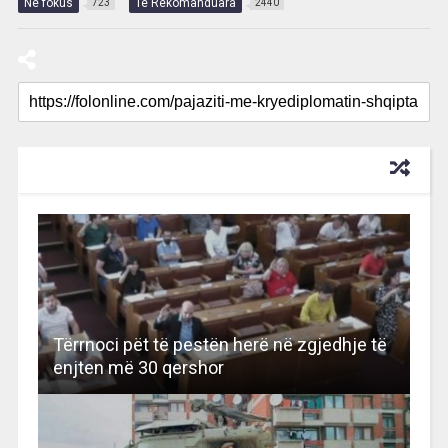
Në fokus
Të Rekomanduara
723
2440
RECOMMENDED FOR YOU
Tërrnoci pët të pestën herë në zgjedhje të
enjten më 30 qershor