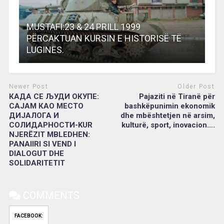
MUSTAFI:23 & 24 PRILL 1999
PËRCAKTUAN KURSIN E HISTORISË TË
LUGINËS.
Newer Post
Older Post
КАДА СЕ ЉУДИ ОКУПЕ:
Pajaziti në Tiranë për
САЈАМ КАО МЕСТО
bashkëpunimin ekonomik
ДИЈАЛОГА И
dhe mbështetjen në arsim,
СОЛИДАРНОСТИ-KUR
kulturë, sport, inovacion….
NJERËZIT MBLEDHEN:
PANAIIRI SI VEND I
DIALOGUT DHE
SOLIDARITETIT
COMMENTS
FACEBOOK: