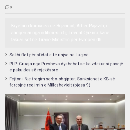
0
Kryetari i komunës së Bujanocit, Arbër Pajaziti, i
shoqëruar nga ndihmësi i tij, Levent Qazimi, kanë
takuar sot në Tiranë Ministrin për Evropën dh
Salihi flet për sfidat e të rinjve në Luginë
PLP: Gruaja nga Presheva dyshohet se ka vdekur si pasojë
e pakujdesisë mjekësore
Fejtoni: Një tregim serbo-shqiptar: Sanksionet e KB-së
forcojnë regjimin e Millosheviqit (pjesa 9)