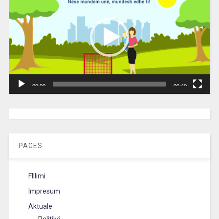
00:00
00:40
[wpc-weather id=”2189″ /]
PAGES
FIllimi
Impresum
Aktuale