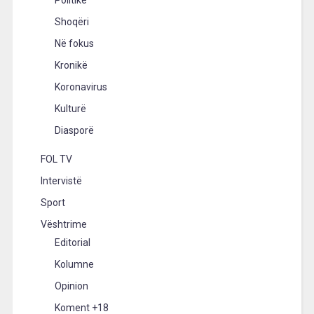
Politikë
Shoqëri
Në fokus
Kronikë
Koronavirus
Kulturë
Diasporë
FOL TV
Intervistë
Sport
Vështrime
Editorial
Kolumne
Opinion
Koment +18