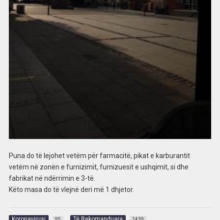
Puna do të lejohet vetëm për farmacitë, pikat e karburantit
vetëm në zonën e furnizimit, furnizuesit e ushqimit, si dhe
fabrikat në ndërrimin e 3-të.
Këto masa do të vlejnë deri më 1 dhjetor.
Koronavirusi
Të Rekomanduara
95
2439