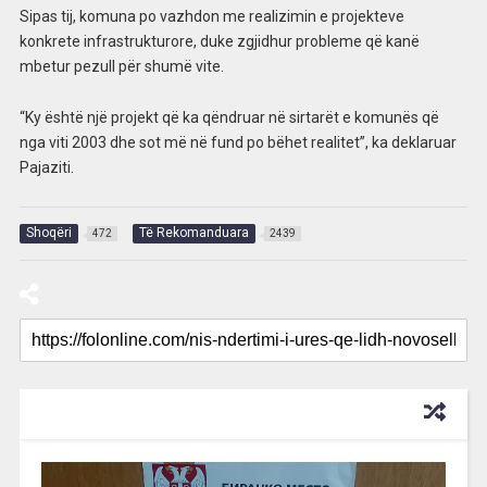
Sipas tij, komuna po vazhdon me realizimin e projekteve
konkrete infrastrukturore, duke zgjidhur probleme që kanë
mbetur pezull për shumë vite.
“Ky është një projekt që ka qëndruar në sirtarët e komunës që
nga viti 2003 dhe sot më në fund po bëhet realitet”, ka deklaruar
Pajaziti.
Shoqëri
Të Rekomanduara
472
2439
RECOMMENDED FOR YOU