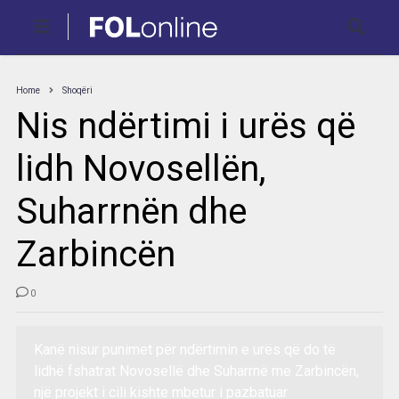
Home
Shoqëri
Nis ndërtimi i urës që
lidh Novosellën,
Suharrnën dhe
Zarbincën
0
Kanë nisur punimet për ndërtimin e urës që do të
lidhë fshatrat Novosellë dhe Suharrnë me Zarbincën,
një projekt i cili kishte mbetur i pazbatuar