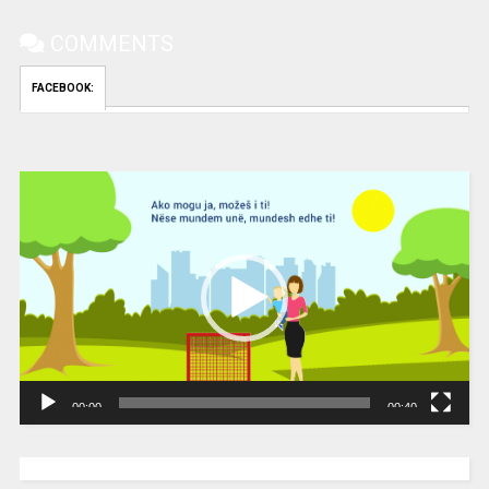
COMMENTS
FACEBOOK:
Video
Player
00:00
00:40
[wpc-weather id=”2189″ /]