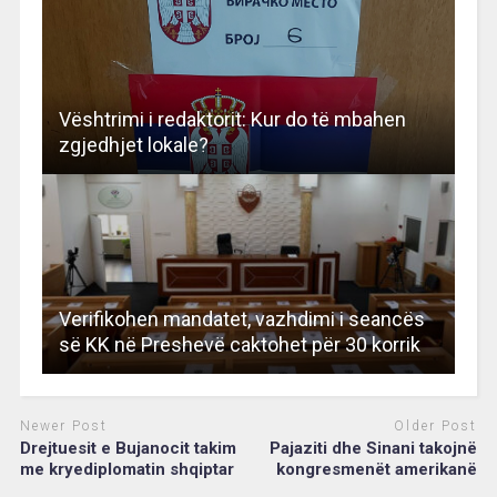
Vështrimi i redaktorit: Kur do të mbahen
zgjedhjet lokale?
Verifikohen mandatet, vazhdimi i seancës
së KK në Preshevë caktohet për 30 korrik
Newer Post
Older Post
Drejtuesit e Bujanocit takim
Pajaziti dhe Sinani takojnë
me kryediplomatin shqiptar
kongresmenët amerikanë