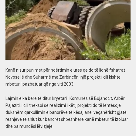
Kanë nisur punimet për ndërtimin e urës që do të lidhë fshatrat
Novosellë dhe Suharrnë me Zarbincën, një projekt i cili kishte
mbetur i pazbatuar që nga viti 2003.
Lajmin e ka bërë të ditur kryetari i Komunës së Bujanocit, Arbër
Pajaziti, i cili theksoi se realizimi i këtij projekti do të lehtësojë
dukshëm qarkullimin e banorëve të kësaj ane, veçanërisht gjatë
reshjeve të shiut kur banorët shpeshherë kanë mbetur të izoluar
dhe pa mundësi lëvizjeje.