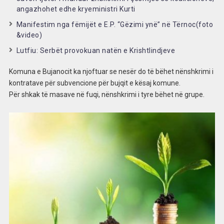
angazhohet edhe kryeministri Kurti
Manifestim nga fëmijët e E.P. “Gëzimi ynë” në Tërnoc(foto
&video)
Lutfiu: Serbët provokuan natën e Krishtlindjeve
Komuna e Bujanocit ka njoftuar se nesër do të bëhet nënshkrimi i
kontratave për subvencione për bujqit e kësaj komune.
Për shkak të masave në fuqi, nënshkrimi i tyre bëhet në grupe.