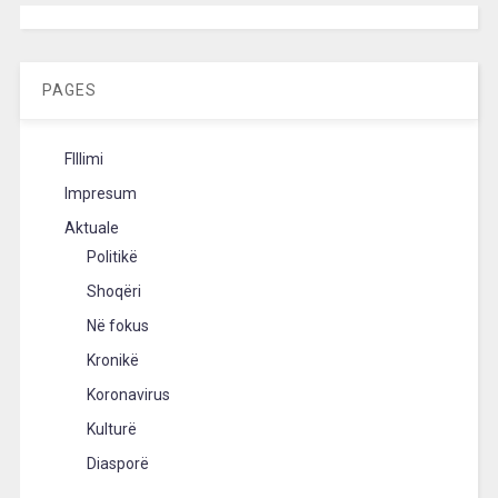
[wpc-weather id=”2189″ /]
PAGES
FIllimi
Impresum
Aktuale
Politikë
Shoqëri
Në fokus
Kronikë
Koronavirus
Kulturë
Diasporë