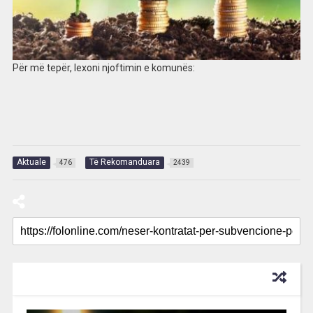
Për më tepër, lexoni njoftimin e komunës:
Aktuale
Të Rekomanduara
476
2439
RECOMMENDED FOR YOU