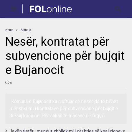
Home
Aktuale
Nesër, kontratat për
subvencione për bujqit
e Bujanocit
0
Komuna e Bujanocit ka njoftuar se nesër do të bëhet
nënshkrimi i kontratave për subvencione për bujqit e
kësaj komune. Për shkak të masave në fuqi, n
Javën tjetër i mundur zhbllokimi i çështjes së koalicioneve,