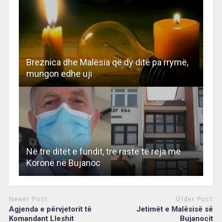
Breznica dhe Malësia që dy ditë pa rrymë,
mungon edhe uji
Në tre ditët e fundit, tre raste të reja me
Koronë në Bujanoc
Newer Post
Older Post
Agjenda e përvjetorit të
Jetimët e Malësisë së
Komandant Lleshit
Bujanocit