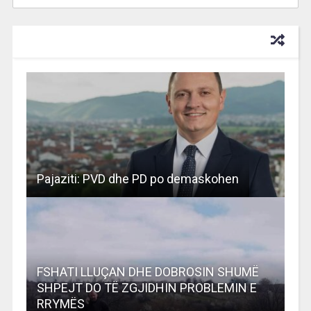
RECOMMENDED FOR YOU
Pajaziti: PVD dhe PD po demaskohen
FSHATI LLUÇAN DHE DOBROSIN SHUMË
SHPEJT DO TË ZGJIDHIN PROBLEMIN E
RRYMËS