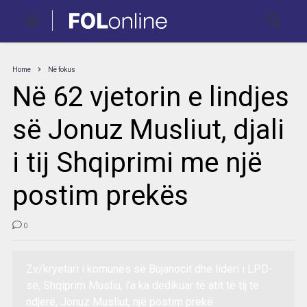
Home
Në fokus
Në 62 vjetorin e lindjes
së Jonuz Musliut, djali
i tij Shqiprimi me një
postim prekës
0
Zv/kryetari i komunës së Bujanocit dhe lideri i LPD-
së, Shqiprim Musliu, i’a ka dedikuar të atit të tij të
ndjerë, Jonuz Musliut, një postim prekë