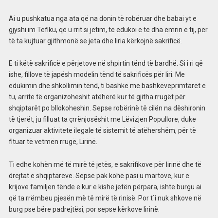
Ai u pushkatua nga ata që na donin të robëruar dhe babai yt e
gjyshi im Tefiku, që u rrit si jetim, të edukoi e të dha emrin e tij, për
të ta kujtuar gjithmonë se jeta dhe liria kërkojnë sakrificë.
E ti këtë sakrificë e përjetove në shpirtin tënd të bardhë. Si i ri që
ishe, fillove të japësh modelin tënd të sakrificës për liri. Me
edukimin dhe shkollimin tënd, ti bashkë me bashkëveprimtarët e
tu, arrite të organizoheshit atëherë kur të gjitha rrugët për
shqiptarët po bllokoheshin. Sepse robërinë të cilën na dëshironin
të tjerët, ju filluat ta çrrënjosëshit me Lëvizjen Popullore, duke
organizuar aktivitete ilegale të sistemit të atëhershëm, për të
fituar të vetmën rrugë, Lirinë.
Ti edhe kohën më të mirë të jetës, e sakrifikove për lirinë dhe të
drejtat e shqiptarëve. Sepse pak kohë pasi u martove, kur e
krijove familjen tënde e kur e kishe jetën përpara, ishte burgu ai
që ta rrëmbeu pjesën më të mirë të rinisë. Por t`i nuk shkove në
burg pse bëre padrejtësi, por sepse kërkove lirinë.