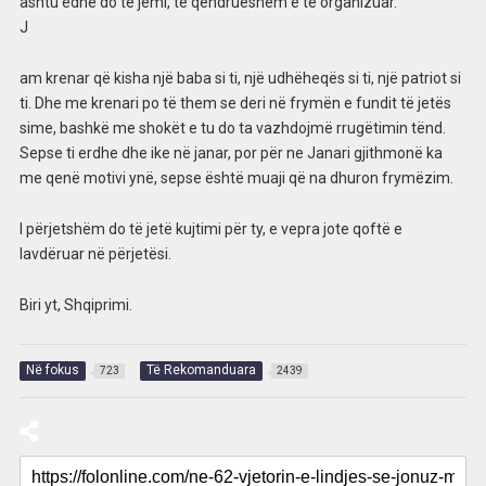
ashtu edhe do të jemi, të qëndrueshëm e të organizuar.
J
am krenar që kisha një baba si ti, një udhëheqës si ti, një patriot si
ti. Dhe me krenari po të them se deri në frymën e fundit të jetës
sime, bashkë me shokët e tu do ta vazhdojmë rrugëtimin tënd.
Sepse ti erdhe dhe ike në janar, por për ne Janari gjithmonë ka
me qenë motivi ynë, sepse është muaji që na dhuron frymëzim.
I përjetshëm do të jetë kujtimi për ty, e vepra jote qoftë e
lavdëruar në përjetësi.
Biri yt, Shqiprimi.
Në fokus
Të Rekomanduara
723
2439