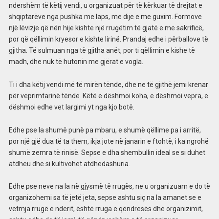
ndershëm të këtij vendi, u organizuat për të kërkuar të drejtat e
shqiptarëve nga pushka me laps, me dije e me guxim. Formove
një lëvizje që nën hije kishte një rrugëtim të gjatë e me sakrificë,
por që qëllimin kryesor e kishte lirinë. Prandaj edhe i përballove të
gjitha. Të sulmuan nga të gjitha anët, por ti qëllimin e kishe të
madh, dhe nuk të hutonin me gjërat e vogla.
Ti i dha këtij vendi më të mirën tënde, dhe ne të gjithë jemi krenar
për veprimtarinë tënde. Këtë e dëshmoi koha, e dëshmoi vepra, e
dëshmoi edhe vet largimi yt nga kjo botë.
Edhe pse la shumë punë pa mbaru, e shumë qëllime pa i arritë,
por një gjë dua të ta them, ikja jote në janarin e ftohtë, i ka ngrohë
shumë zemra të rinisë. Sepse e dha shembullin ideal se si duhet
atdheu dhe si kultivohet atdhedashuria.
Edhe pse neve na la në gjysmë të rrugës, ne u organizuam e do të
organizohemi sa të jetë jeta, sepse ashtu siç na la amanet se e
vetmja rrugë e nderit, është rruga e qëndresës dhe organizimit,