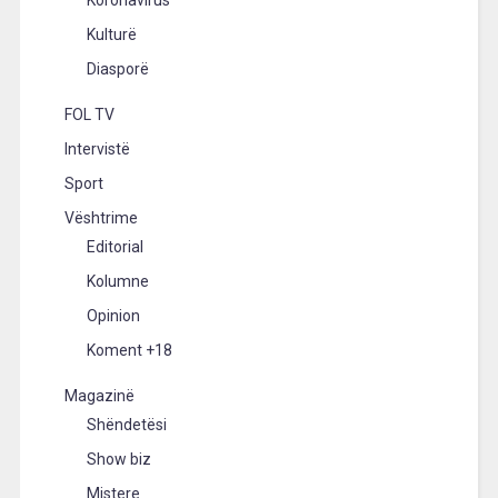
Koronavirus
Kulturë
Diasporë
FOL TV
Intervistë
Sport
Vështrime
Editorial
Kolumne
Opinion
Koment +18
Magazinë
Shëndetësi
Show biz
Mistere