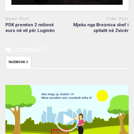
Newer Post
Older Post
PDK premton 2 milionë
Mjeku nga Breznica shef i
euro në vit për Luginën
spitalit në Zvicër
COMMENTS
FACEBOOK:
0
Video
Player