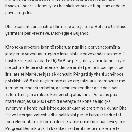
Kosova Lindore, atdheu yt e i bashkëkombasve tuaj, ishin ende të
privuar nga liria.
Dhe pikërisht Janari ishte fillimi i një beteje të re. Beteja e Ushtrisë
Çlirimtare për Preshevë, Medvegjë e Bujanoc.
Këto toka arbërore ishin të robëruar nga liria, por vendosmëria
jote për ta vazhduar rrugën e lirisë ishte e pazëvendësueshme. E
bashkë me ushtarakët e UÇPMB-së për gati dy vite iu kundërvytë
një ushtrie të tërë shtetërore deri sa arritët për të fituar një copë
lirie, atë të Marrëveshjes së Konçulit. Për gati dy vite ti udhëhoqe
politikisht këtë ushtri çlirimtare duke organizuar e promovuar me
kombëtar e ndërkombëtar, qëllimin më madhor që e doje për
vetën, familjen e mbarë kombin shqiptar, lirinë. Por edhe pas
marrëveshjes së 2001-shit, ti e vërejte në kohë se ajo çka
synonym si komb, nuk ishte duke shkuar në drejtimin e duhur. Dhe
fillove të organizohesh edhe politikisht për të kërkuar të drejtat
tona elementare në forma demokratike duke formuar Lëvizjen e
Progresit Demokratik. Ti bashkë me djemt më të mirë e më të