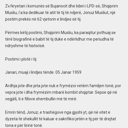
Zv/kryetari i komunës së Bujanocit dhe lideri i LPD-së, Shqiprim
Musliu, i’a ka dedikuar të atit të tij të ndjerë, Jonuz Musliut, një
postim prekës në 62 vjetorin e lindjes së tij.
Përmes këtij postimi, Shqiprim Musliu, ka paraqitur pothuaj se
tërë biografinë e babit të tij duke e ndërlidhur me periudha të
ndryshme të historisë.
Postimi i plotë i tij:
Janari, muaji i lindjes tënde. 05 Janar 1959
Ardhja jote dhe jeta jote nuk e frymëzoi vetëm familjen tonë, por
vepra jote i dha frymëzim mbarë kombit shqiptar. Sepse që në
vegjëli, ti e fillove shembullin më të mirë.
Emrin tënd, Jonuz, e trashëgove nga gjyshi yt, që në vitet e
dyzeta të shekullit të kaluar e sakrifikoi jetën e tij për të drejtat
tona e për lirinë tonë.