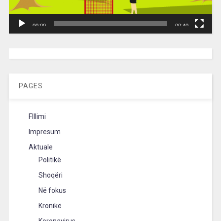
00:00
00:40
[wpc-weather id=”2189″ /]
PAGES
FIllimi
Impresum
Aktuale
Politikë
Shoqëri
Në fokus
Kronikë