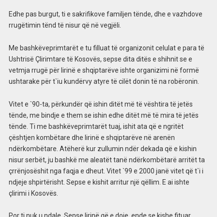
Edhe pas burgut, ti e sakrifikove familjen tënde, dhe e vazhdove
rrugëtimin tënd të nisur që në vegjëli.
Me bashkëveprimtarët e tu filluat të organizonit celulat e para të
Ushtrisë Çlirimtare të Kosovës, sepse dita ditës e shihnit se e
vetmja rrugë për lirinë e shqiptarëve ishte organizimi në formë
ushtarake për t`iu kundërvy atyre të cilët donin të na robëronin.
Vitet e `90-ta, përkundër që ishin ditët më të vështira të jetës
tënde, me bindje e them se ishin edhe ditët më të mira të jetës
tënde. Ti me bashkëveprimtarët tuaj, ishit ata që e ngritët
çështjen kombëtare dhe lirinë e shqiptarëve në arenën
ndërkombëtare. Atëherë kur zullumin ndër dekada që e kishin
nisur serbët, ju bashkë me aleatët tanë ndërkombëtarë arritët ta
çrrënjosëshit nga faqja e dheut. Vitet `99 e 2000 janë vitet që t`i i
ndjeje shpirtërisht. Sepse e kishit arritur një qëllim. E ai ishte
çlirimi i Kosovës.
Por ti nuk u ndale. Sepse lirinë që e doje, ende se kishe fituar.