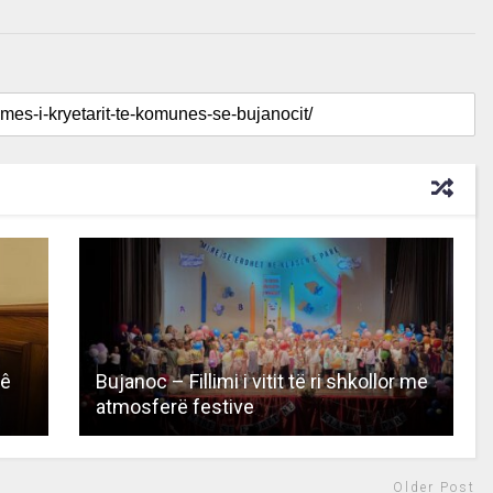
tê
Bujanoc – Fillimi i vitit të ri shkollor me
atmosferë festive
Older Post