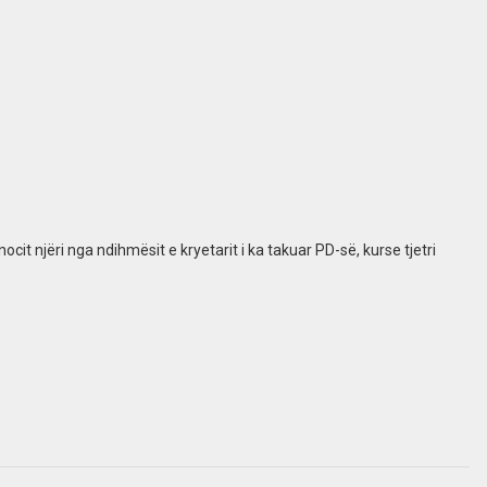
t njëri nga ndihmësit e kryetarit i ka takuar PD-së, kurse tjetri