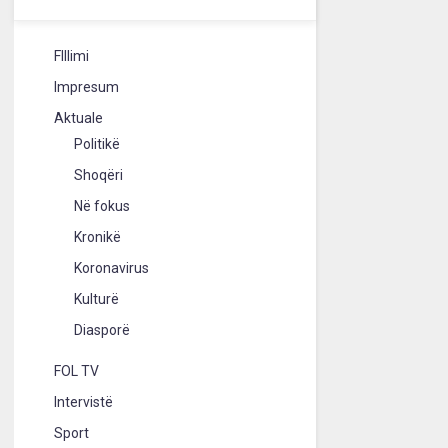
FIllimi
Impresum
Aktuale
Politikë
Shoqëri
Në fokus
Kronikë
Koronavirus
Kulturë
Diasporë
FOL TV
Intervistë
Sport