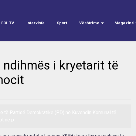
FOL TV
Intervistë
Sport
Vështrime
Magazinë
dihmës i kryetarit të
ocit
rëve të Partisë Demokratike (PD) në Kuvendin Komunal të
ot në p
për specializantët e Luginës, KKSH i bënë thirrje mjekëve të