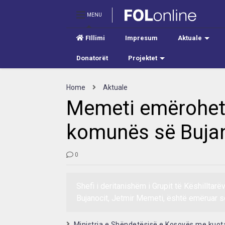
MENU
FIllimi
Impresum
Aktuale
Donatorët
Projektet
Home
Aktuale
Memeti emërohet n
komunës së Bujan
0
Shefi i deritanishëm i Grupit të Këshillta
Bujanocit, Jetmir Memeti, është emëruar s
Ministria e Shëndetësisë e Kosovës me kuota 