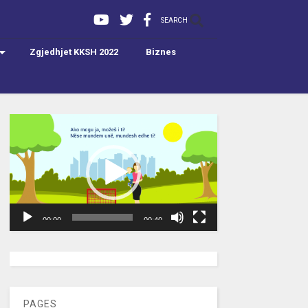
SEARCH
Zgjedhjet KKSH 2022
Biznes
Video
Player
00:00
00:40
[wpc-weather id=”2189″ /]
PAGES