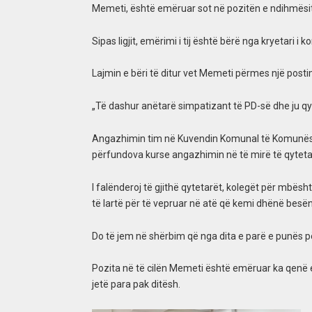
Memeti, është emëruar sot në pozitën e ndihmësit
Sipas ligjit, emërimi i tij është bërë nga kryetari i 
Lajmin e bëri të ditur vet Memeti përmes një post
„Të dashur anëtarë simpatizant të PD-së dhe ju q
Angazhimin tim në Kuvendin Komunal të Komunës së 
përfundova kurse angazhimin në të mirë të qyteta
I falënderoj të gjithë qytetarët, kolegët për mbësht
të lartë për të vepruar në atë që kemi dhënë besë
Do të jem në shërbim që nga dita e parë e punës për
Pozita në të cilën Memeti është emëruar ka qenë e 
jetë para pak ditësh.