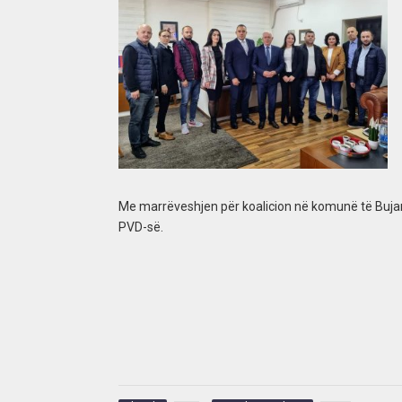
Me marrëveshjen për koalicion në komunë të Bujanoci
PVD-së.