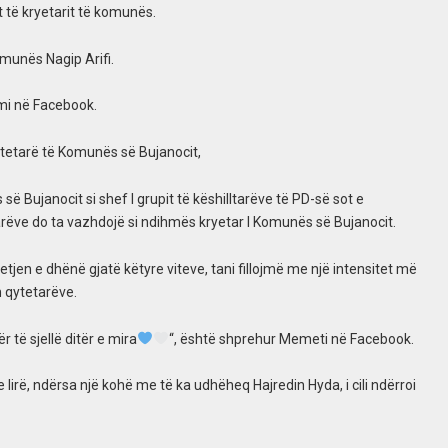
 të kryetarit të komunës.
komunës Nagip Arifi.
imi në Facebook.
ytetarë të Komunës së Bujanocit,
Bujanocit si shef I grupit të këshilltarëve të PD-së sot e
rëve do ta vazhdojë si ndihmës kryetar I Komunës së Bujanocit.
etjen e dhënë gjatë këtyre viteve, tani fillojmë me një intensitet më
n qytetarëve.
 të sjellë ditër e mira
“, është shprehur Memeti në Facebook.
lirë, ndërsa një kohë me të ka udhëheq Hajredin Hyda, i cili ndërroi