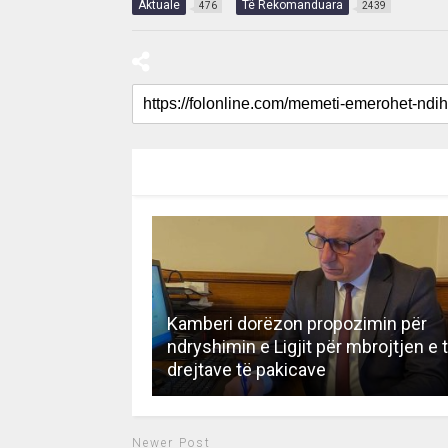
Aktuale
Të Rekomanduara
476
2439
RECOMMENDED FOR YOU
Kamberi dorëzon propozimin për
ndryshimin e Ligjit për mbrojtjen e 
drejtave të pakicave
Newer Post