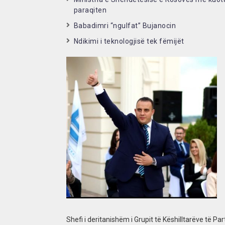
paraqiten
Babadimri “ngulfat” Bujanocin
Ndikimi i teknologjisë tek fëmijët
Shefi i deritanishëm i Grupit të Këshilltarëve të 