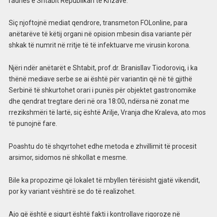
radhës e Shtabit Republikan të Krizave.
Siç njoftojnë mediat qendrore, transmeton FOLonline, para
anëtarëve të këtij organi në opision mbesin disa variante për
shkak të numrit në rritje të të infektuarve me virusin korona.
Njëri ndër anëtarët e Shtabit, prof.dr. Branisllav Tiodoroviq, i ka
thënë mediave serbe se ai është për variantin që në të gjithë
Serbinë të shkurtohet orari i punës për objektet gastronomike
dhe qendrat tregtare deri në ora 18:00, ndërsa në zonat me
rrezikshmëri të lartë, siç është Arilje, Vranja dhe Kraleva, ato mos
të punojnë fare.
Poashtu do të shqyrtohet edhe metoda e zhvillimit të procesit
arsimor, sidomos në shkollat e mesme.
Bile ka propozime që lokalet të mbyllen tërësisht gjatë vikendit,
por ky variant vështirë se do të realizohet.
Ajo që është e sigurt është fakti i kontrollave rigoroze në