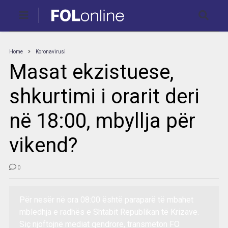
Home
Koronavirusi
Masat ekzistuese,
shkurtimi i orarit deri
në 18:00, mbyllja për
vikend?
0
Për nesër në ora 08:00 është paraparë të mbahet
mbledhja e radhës e Shtabit Republikan të Krizave.
Siç njoftojnë mediat qendrore, transmeton FO