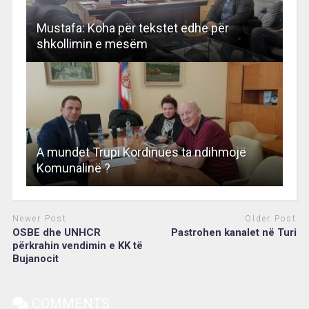
Mustafa: Koha për tekstet edhe për
shkollimin e mesëm
A mundet Trupi Kordinues ta ndihmojë
Komunalinë ?
Newer Post
Older Post
OSBE dhe UNHCR
Pastrohen kanalet në Turi
përkrahin vendimin e KK të
Bujanocit
COMMENTS