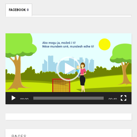
FACEBOOK:
0
Video
Player
00:00
00:40
[wpc-weather id=”2189″ /]
PAGES