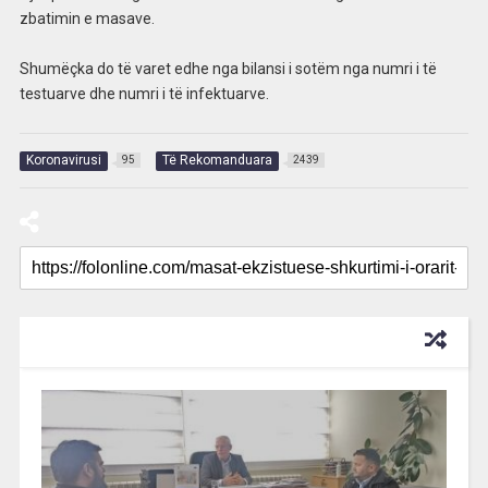
zbatimin e masave.
Shumëçka do të varet edhe nga bilansi i sotëm nga numri i të
testuarve dhe numri i të infektuarve.
Koronavirusi
Të Rekomanduara
95
2439
RECOMMENDED FOR YOU