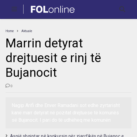
Home
Aktuale
Marrin detyrat
drejtuesit e rinj të
Bujanocit
0
Nagip Arifi dhe Enver Ramadani sot edhe zyrtarisht
kanë marr detyrat në pozitat drejtuese të komunës
së Bujanocit. I pari do të udhëheq me komunën
Asnjë shqiptar në konkursin për zjarrfikës në Bujanoc e