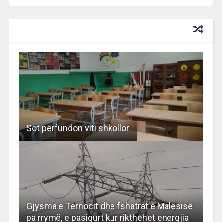
RECOMMENDED FOR YOU
Sot përfundon viti shkollor
Gjysma e Tërnocit dhe fshatrat e Malësisë
pa rrymë, e pasigurt kur rikthehet energjia