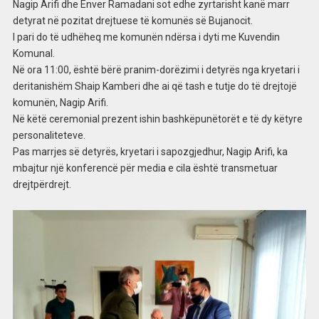
Nagip Arifi dhe Enver Ramadani sot edhe zyrtarisht kanë marr
detyrat në pozitat drejtuese të komunës së Bujanocit.
I pari do të udhëheq me komunën ndërsa i dyti me Kuvendin
Komunal.
Në ora 11:00, është bërë pranim-dorëzimi i detyrës nga kryetari i
deritanishëm Shaip Kamberi dhe ai që tash e tutje do të drejtojë
komunën, Nagip Arifi.
Në këtë ceremonial prezent ishin bashkëpunëtorët e të dy këtyre
personaliteteve.
Pas marrjes së detyrës, kryetari i sapozgjedhur, Nagip Arifi, ka
mbajtur një konferencë për media e cila është transmetuar
drejtpërdrejt.