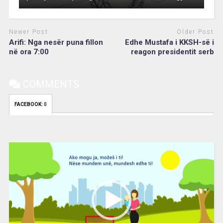
Newer Post
Older Post
Arifi: Nga nesër puna fillon
Edhe Mustafa i KKSH-së i
në ora 7:00
reagon presidentit serb
COMMENTS
FACEBOOK:
0
Video
Player