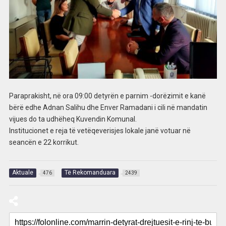
Paraprakisht, në ora 09:00 detyrën e parnim -dorëzimit e kanë
bërë edhe Adnan Salihu dhe Enver Ramadani i cili në mandatin
vijues do ta udhëheq Kuvendin Komunal.
Institucionet e reja të vetëqeverisjes lokale janë votuar në
seancën e 22 korrikut.
Aktuale
Të Rekomanduara
476
2439