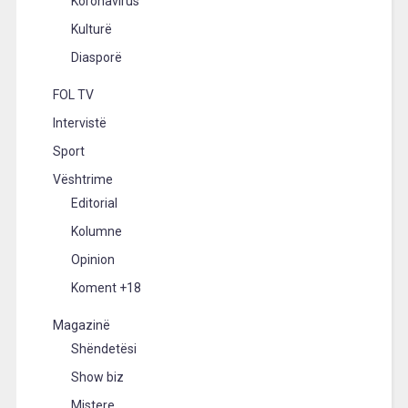
Koronavirus
Kulturë
Diasporë
FOL TV
Intervistë
Sport
Vështrime
Editorial
Kolumne
Opinion
Koment +18
Magazinë
Shëndetësi
Show biz
Mistere