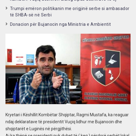
Trumpi emëron politikanin me origjinë serbe si ambasador
të SHBA-së në Serbi
Donacion për Bujanocin nga Ministria e Ambientit
Kryetari i Këshillit Kombëtar Shqiptar, Ragmi Mustafa, ka reaguar
ndaj deklaratave të presidentit Vuçiq lidhur me Bujanocin dhe
shqiptarët e Luginës në përgjithësi.
Ai ka thënë se presidenti nuk duhet të ( keq ) përdorë serbët lokal