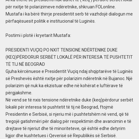
për nxitje të polarizimeve ndëretnike, shkruan FOLonline.
Mustafa i ka bërë thirrje presidentit serb të vazhdojë dialogun me
përfaqësuesit politik e institucional të Luginës.
Postimi i plotë i kryetarit Mustafa:
PRESIDENTI VUÇIQ PO NXIT TENSIONE NDËRTENIKE DUKE
(KEQ)PËRDORUR SERBËT LOKALË PËR INTERESA TË PUSHTETIT
TË TIJ NË BEOGRAD
Gjuha kërcënuese e Presidentit Vuçiq ndaj shqiptarëve të Luginës
së Preshevës është nxitje për polarizim ndëretnik në Bujanoc. Një
polarizim që nuk ka ekzistuar edhe në kohërat e luftërave të
përgjakshme.
Në vend se të nxis tensione ndëretnike duke (keq)përdorur serbët
lokalë për interesa të pushtetit të tij në Beograd, ftojmë
Presidentin e Serbisë, si njeriu më i pushtetshëm në vend, që të
tregojë gatishmëri për dialog për respektimin dhe avancimin e të
drejtave të njeriut dhe të minoriteteve, që është edhe detyrim
ligjor dhe kushtetues i Qeverisë së Republikës së Serbisë.