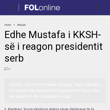
Home
Aktuale
Edhe Mustafa i KKSH-
së i reagon presidentit
serb
0
Kryetari i Këshillit Kombëtar Shqiptar, Ragmi Mustafa,
ka reaguar ndaj deklaratave të presidentit Vuçiq lidhur
me Bujanocin dhe shqiptarët e Lugin
Kamberi: Vuçiq dëshiron dialog sipas dëshirave të tij