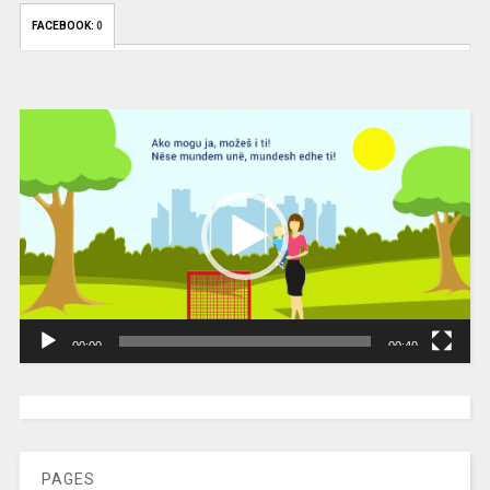
FACEBOOK:
0
Video
Player
00:00
00:40
[wpc-weather id=”2189″ /]
PAGES