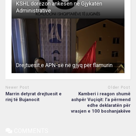
KSHL dorëzon ankesën në Gjykatën
Administrative
Drejtuesit e APN-së në gjyq për flamurin
Newer Post
Older Post
Marrin detyrat drejtuesit e
Kamberi i reagon shumë
rinj të Bujanocit
ashpër Vuçiqit: I’a përmend
edhe deklaratën për
vrasjen e 100 boshanjakëve
COMMENTS