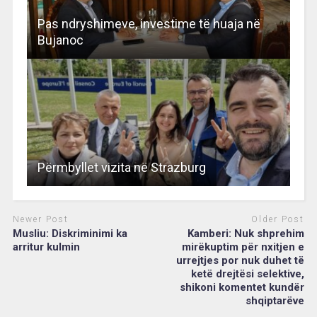
Pas ndryshimeve, investime të huaja në
Bujanoc
Përmbyllet vizita në Strazburg
Newer Post
Older Post
Musliu: Diskriminimi ka
Kamberi: Nuk shprehim
arritur kulmin
mirëkuptim për nxitjen e
urrejtjes por nuk duhet të
ketë drejtësi selektive,
shikoni komentet kundër
shqiptarëve