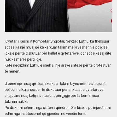
Kryetari i Këshillit Kombëtar Shqiptar, Nevzad Lutfiu, ka theksuar
sot se ka një muaj që ka kërkuar takim me kryeshefin e policisë
lokale për të diskutuar për hallet e qytetarëve, por sot e kësaj dite
nuk ka marrë përgjigje.
Kêtë neglizhim Lutfiu e sheh si njê arsye shtesë për të protestuar
të hënën.
U bënë një muaj që i kam kërkuar takim kryeshefit të stacionit
policor në Bujanoc për të diskutuar për ankesat e qytetarëve
shqiptarë ndaj këtij institucioni, përgjigje për ta konfirmuar
takimin nuk ka.
Po diskriminohemi nga sistemi qëndror i Serbisë, e po injorohemi
edhe nga institucionet që gjenden në vendin tonë.