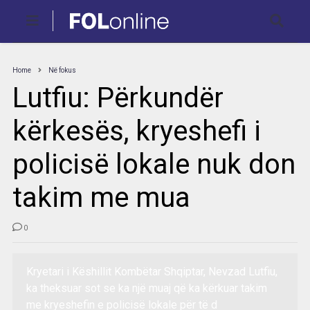
Home
Në fokus
Lutfiu: Përkundër
kërkesës, kryeshefi i
policisë lokale nuk don
takim me mua
0
Kryetari i Këshillit Kombëtar Shqiptar, Nevzad Lutfiu,
ka theksuar sot se ka një muaj që ka kërkuar takim
me kryeshefin e policisë lokale për të d