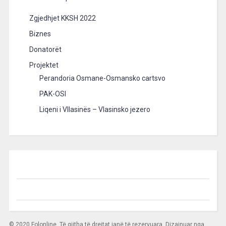
Zgjedhjet KKSH 2022
Biznes
Donatorët
Projektet
Perandoria Osmane-Osmansko cartsvo
PAK-OSI
Liqeni i Vllasinës – Vlasinsko jezero
© 2020 Folonline. Të gjitha të drejtat janë të rezervuara. Dizajnuar nga