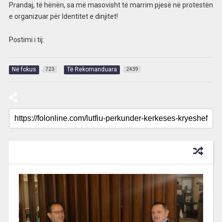
Prandaj, të hënën, sa më masovisht të marrim pjesë në protestën
e organizuar për Identitet e dinjitet!
Postimi i tij:
Në fokus
Të Rekomanduara
723
2439
RECOMMENDED FOR YOU