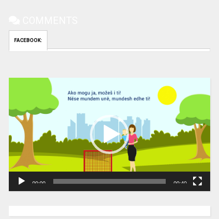
COMMENTS
FACEBOOK:
Video
Player
00:00
00:40
[wpc-weather id=”2189″ /]