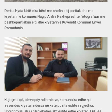
Derisa Hyda këtë e ka bërë me shefin e tij partiak dhe me
kryetarin e komunës Nagip Arifin, Rexhepi është fotografuar me
bashkëpartiakun e tij dhe kryetarin e Kuvendit Komunal, Enver
Ramadanin.
Kujtojmë që, përveç dy ndihmësve, komuna ka edhe një
zëvendës kryetar, ndërsa në këtë pozitë është i zgjedhur,
Shqiprim Musliu, i cili njëkohësisht është edhe kryetar i LPD-së.