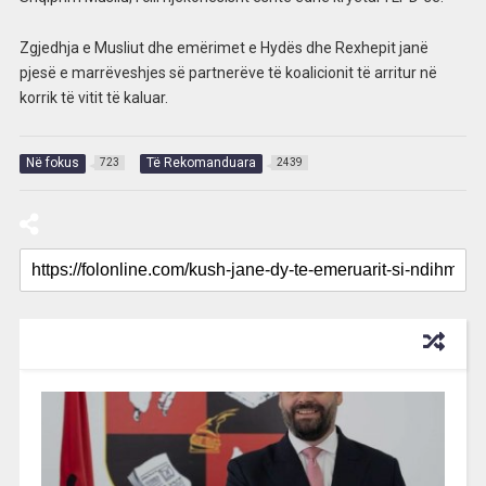
Zgjedhja e Musliut dhe emërimet e Hydës dhe Rexhepit janë
pjesë e marrëveshjes së partnerëve të koalicionit të arritur në
korrik të vitit të kaluar.
Në fokus
Të Rekomanduara
723
2439
RECOMMENDED FOR YOU