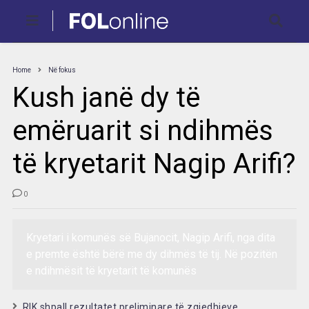
Home
Në fokus
Kush janë dy të
emëruarit si ndihmës
të kryetarit Nagip Arifi?
0
Kryetari i komunës së Bujanocit, Nagip Arifi, nga dita
e premte është bërë me dy dihmës të tij. Në pozitën
e ndihmësit të kryetarit të komunës
RIK shpall rezultatet preliminare të zgjedhjeve