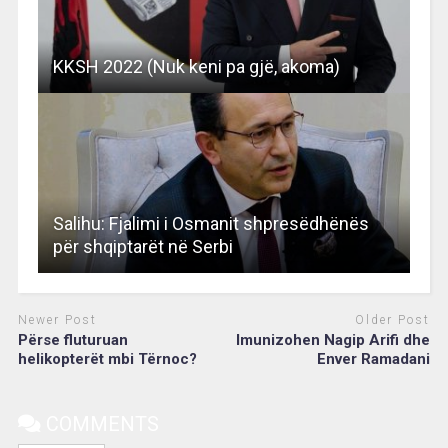
KKSH 2022 (Nuk keni pa gjë, akoma)
Salihu: Fjalimi i Osmanit shpresëdhënës
për shqiptarët në Serbi
Newer Post
Older Post
Përse fluturuan
Imunizohen Nagip Arifi dhe
helikopterët mbi Tërnoc?
Enver Ramadani
COMMENTS