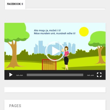
FACEBOOK:
0
Video
Player
00:00
00:40
[wpc-weather id=”2189″ /]
PAGES