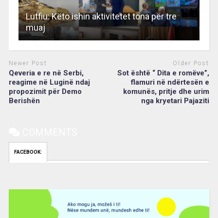
Lutfiu: Këto ishin aktivitetet tona për tre
muaj
Newer Post
Older Post
Qeveria e re në Serbi,
Sot është “ Dita e romëve”,
reagime në Luginë ndaj
flamuri në ndërtesën e
propozimit për Demo
komunës, pritje dhe urim
Berishën
nga kryetari Pajaziti
COMMENTS
FACEBOOK:
Video
Player