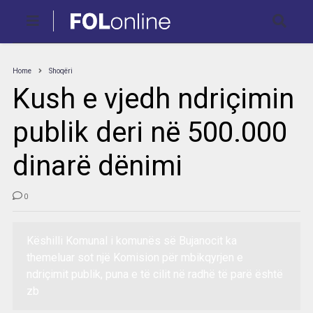
Home
Shoqëri
Kush e vjedh ndriçimin
publik deri në 500.000
dinarë dënimi
0
Këshilli Komunal i komunës së Bujanocit ka
themeluar sot një Komision për mbikqyrjen e
ndriçimit publik, puna e të cilit në radhë të parë është
zb