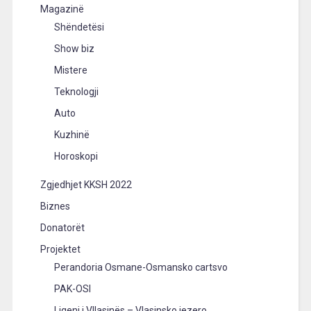
Magazinë
Shëndetësi
Show biz
Mistere
Teknologji
Auto
Kuzhinë
Horoskopi
Zgjedhjet KKSH 2022
Biznes
Donatorët
Projektet
Perandoria Osmane-Osmansko cartsvo
PAK-OSI
Liqeni i Vllasinës – Vlasinsko jezero