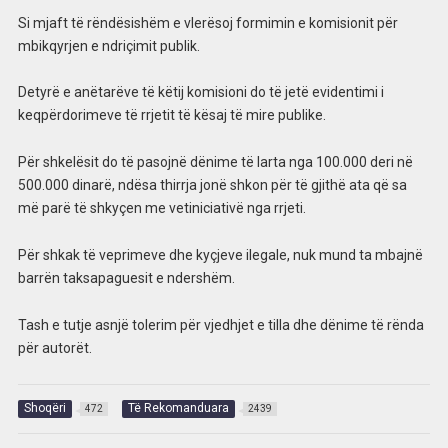
Si mjaft të rëndësishëm e vlerësoj formimin e komisionit për
mbikqyrjen e ndriçimit publik.
Detyrë e anëtarëve të këtij komisioni do të jetë evidentimi i
keqpërdorimeve të rrjetit të kësaj të mire publike.
Për shkelësit do të pasojnë dënime të larta nga 100.000 deri në
500.000 dinarë, ndësa thirrja jonë shkon për të gjithë ata që sa
më parë të shkyçen me vetiniciativë nga rrjeti.
Për shkak të veprimeve dhe kyçjeve ilegale, nuk mund ta mbajnë
barrën taksapaguesit e ndershëm.
Tash e tutje asnjë tolerim për vjedhjet e tilla dhe dënime të rënda
për autorët.
Shoqëri
Të Rekomanduara
472
2439