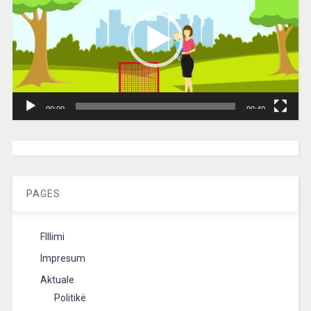
00:00
00:40
[wpc-weather id=”2189″ /]
PAGES
FIllimi
Impresum
Aktuale
Politikë