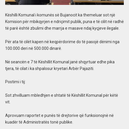
Këshilli Komunal i komunës së Bujanocit ka themeluar sot një
Komision për mbikqyrjen e ndriçimit publik, puna e të cilit në radhë
të parë është zbulimi dhe marrja e masave ndaj kyçjeve ilegale.
Për ata të cilët kapen në keqpërdorime do të pasojë dënimi nga
100.000 deri në 500.000 dinarë.
Në seancën e 7 të Këshillit Komunal janë shqyrtuar edhe pika
tjera, të cilat i ka shpalosur kryetari Arbër Pajaziti.
Postimi i tij:
Sot zhvilluam mbledhjen e shtatë të Këshillit Komunal për këtë
vit.
Aprovuam raportet e punës të drejtorive që funksionojnë në
kuadër të Administratës tonë publike.