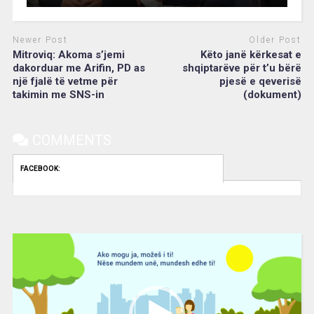
Newer Post
Older Post
Mitroviq: Akoma s’jemi
Këto janë kërkesat e
dakorduar me Arifin, PD as
shqiptarëve për t’u bërë
një fjalë të vetme për
pjesë e qeverisë
takimin me SNS-in
(dokument)
COMMENTS
FACEBOOK:
Video
Player