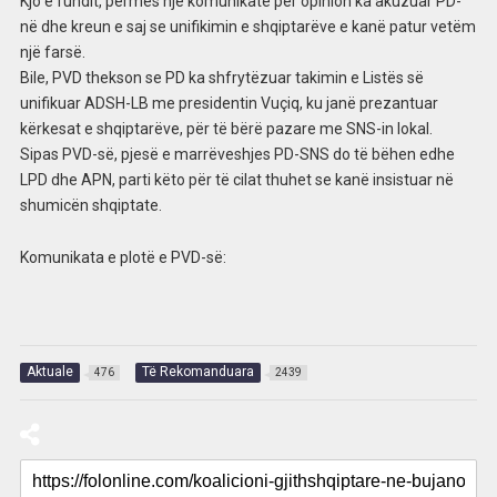
Kjo e fundit, përmes një komunikate për opinion ka akuzuar PD-
në dhe kreun e saj se unifikimin e shqiptarëve e kanë patur vetëm
një farsë.
Bile, PVD thekson se PD ka shfrytëzuar takimin e Listës së
unifikuar ADSH-LB me presidentin Vuçiq, ku janë prezantuar
kërkesat e shqiptarëve, për të bërë pazare me SNS-in lokal.
Sipas PVD-së, pjesë e marrëveshjes PD-SNS do të bëhen edhe
LPD dhe APN, parti këto për të cilat thuhet se kanë insistuar në
shumicën shqiptate.
Komunikata e plotë e PVD-së:
Aktuale
Të Rekomanduara
476
2439