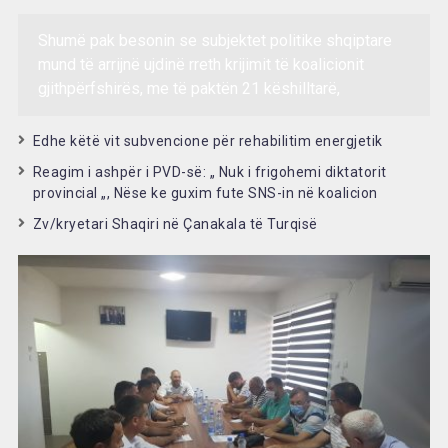
Shumë pak besonin se subjektet politike shqiptare
mund të arrijnë ujdinë rreth krijimit të koalicionit
gjithpërfshirës, me të paktën 21 këshilltarë,
Edhe këtë vit subvencione për rehabilitim energjetik
Reagim i ashpër i PVD-së: „ Nuk i frigohemi diktatorit
provincial „, Nëse ke guxim fute SNS-in në koalicion
Zv/kryetari Shaqiri në Çanakala të Turqisë