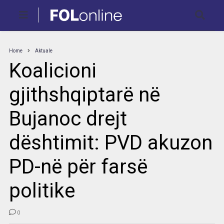
Home
Aktuale
Koalicioni
gjithshqiptarë në
Bujanoc drejt
dështimit: PVD akuzon
PD-në për farsë
politike
0