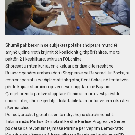
Shumë pak besonin se subjektet politike shqiptare mund të
arrijnë ujdinë rreth krijimit të koalicionit gjithpërfshirës, me të
paktën 21 këshilltarë, shkruan FOLonline.
Shpresat u rritën kur javën e kaluar për disa ditë rresht në
Bujanoc qëndroi ambasadori i Shqipërisë në Beograd, Ilir Boçka, si
emsiar special i kryediplomatit shqiptar, Gent Cakaj, në tentativën
për të krijuar shumicën qeverisëse shqiptare në Bujanoc.
Qarqet brenda partive shqiptare flisnin se marrëvëshja është
shumë afër, dhe se çështje diakutabile ka mbetur vetëm dikasteri
i Komunalisë.
Por sot, si suket gjërat nisën të ndryshojnë skajshmërisht.
Takimi midis Partisë Demokratike dhe Partisë Progresive Serbe
po del se ka revoltuar tej mase Partinë për Veprim Demokratik.