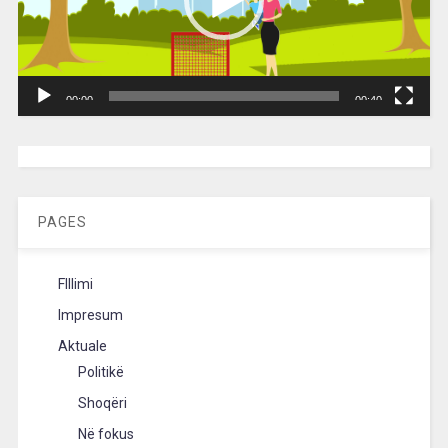
00:00
00:40
[wpc-weather id=”2189″ /]
PAGES
FIllimi
Impresum
Aktuale
Politikë
Shoqëri
Në fokus