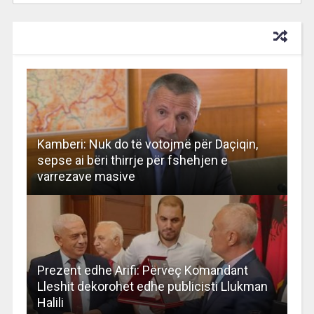
RECOMMENDED FOR YOU
Kamberi: Nuk do të votojmë për Daçiqin,
sepse ai bëri thirrje për fshehjen e
varrezave masive
Prezent edhe Arifi: Përveç Komandant
Lleshit dekorohet edhe publicisti Llukman
Halili