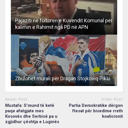
Pajaziti në foltoren e Kuvendit Komunal për
kalimin e Rahimit nga PD në APN
Zbulohet murali për Dragan Stojkoviq Piksi
Newer Post
Older Post
Mustafa: S’mund të ketë
Partia Demokratike dërgon
paqe afatgjate mes
ftesat për bisedime rreth
Kosovës dhe Serbisë pa u
koalicionit
zgjidhur çështja e Luginës