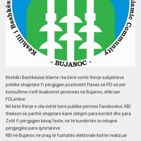
Këshilli i Bashkësisë Islame i ka bërë sonte thirrje subjekteve
politike shqiptare t’i përgjigjen pozitivisht ftesës së PD-së për
konsultime rreth koalicionit qeverisës në Bujanoc, shkruan
FOLonline.
Në këtë thirrje e cila është bërë publike përmes Facebookut, KBI
thekson se partitë shqiptare kanë obligim para kombit dhe para
Zotit t’i përgjigjen kësaj feste, në të kundërtën to mbajnë
përgjegjësi para qytetarëve.
KBI në Bujanoc në prag të fushatës elektorale kishte realizuar