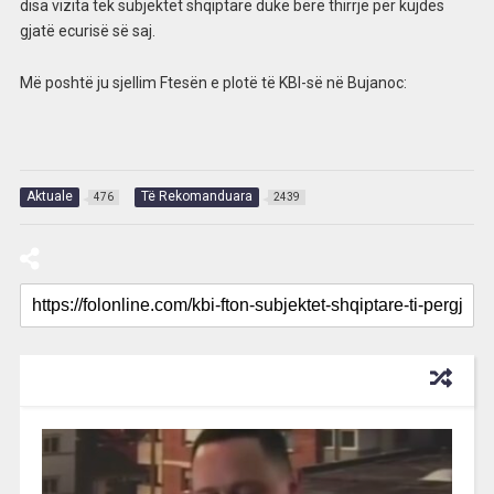
disa vizita tek subjektet shqiptare duke bërë thirrje për kujdes
gjatë ecurisë së saj.
Më poshtë ju sjellim Ftesën e plotë të KBI-së në Bujanoc:
Aktuale
Të Rekomanduara
476
2439
RECOMMENDED FOR YOU