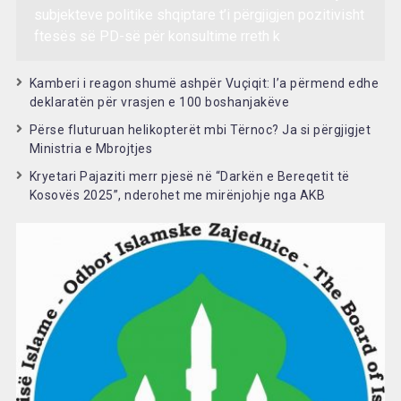
subjekteve politike shqiptare t’i përgjigjen pozitivisht
ftesës së PD-së për konsultime rreth k
Kamberi i reagon shumë ashpër Vuçiqit: I’a përmend edhe
deklaratën për vrasjen e 100 boshanjakëve
Përse fluturuan helikopterët mbi Tërnoc? Ja si përgjigjet
Ministria e Mbrojtjes
Kryetari Pajaziti merr pjesë në “Darkën e Bereqetit të
Kosovës 2025”, nderohet me mirënjohje nga AKB