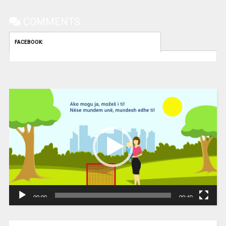
COMMENTS
FACEBOOK:
Video
Player
00:00
00:40
[wpc-weather id=”2189″ /]