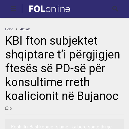
Home
Aktuale
KBI fton subjektet
shqiptare t’i përgjigjen
ftesës së PD-së për
konsultime rreth
koalicionit në Bujanoc
0
Këshilli i Bashkësisë Islame i ka bërë sonte thirrje